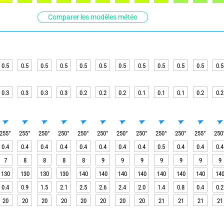
Comparer les modèles météo
0.5
0.5
0.5
0.5
0.5
0.5
0.5
0.5
0.5
0.5
0.5
0.5
0.3
0.3
0.3
0.3
0.2
0.2
0.2
0.1
0.1
0.1
0.2
0.2
255
°
255
°
250
°
250
°
250
°
250
°
250
°
250
°
250
°
250
°
255
°
250
0.4
0.4
0.4
0.4
0.4
0.4
0.4
0.4
0.5
0.4
0.4
0.4
7
8
8
8
8
9
9
9
9
9
9
9
130
130
130
130
140
140
140
140
140
140
140
14
0.4
0.9
1.5
2.1
2.5
2.6
2.4
2.0
1.4
0.8
0.4
0.2
20
20
20
20
20
20
20
20
21
21
21
21