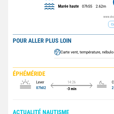
Marée haute
07h55
2.62m
www.shom
Co
POUR ALLER PLUS LOIN
Carte vent, température, nébulos
ÉPHÉMÉRIDE
Lever
14:26
C
07h02
2
-3 min
ACTUALITÉ NAUTISME