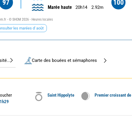
97
100
Marée haute
20h14
2.92m
.fr - © SHOM 2026 - Heures locales
nsulter les marées d' août
ité...
Carte des bouées et sémaphores
oucher
Saint Hippolyte
Premier croissant de
1h29