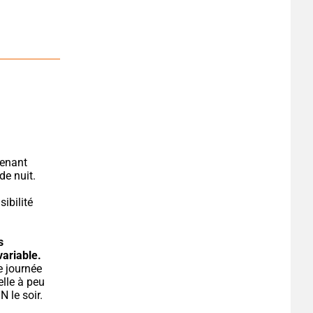
enant 
de nuit.
ibilité 
 
variable.
lle à peu 
le soir. 