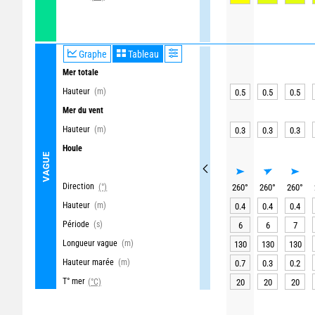
Graphe
Tableau
Mer totale
Hauteur
(m)
0.5
0.5
0.5
Mer du vent
Hauteur
(m)
0.3
0.3
0.3
Houle
VAGUE
Direction
(°)
260
°
260
°
260
°
Hauteur
(m)
0.4
0.4
0.4
Période
(s)
6
6
7
Longueur vague
(m)
130
130
130
Hauteur marée
(m)
0.7
0.3
0.2
T° mer
(°C)
20
20
20