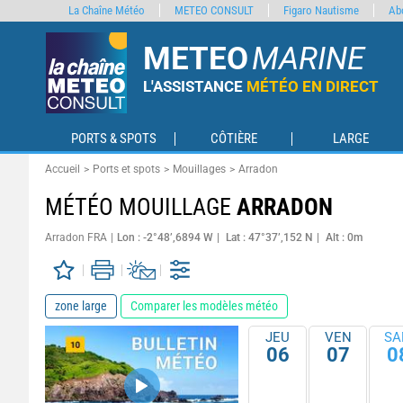
La Chaîne Météo
METEO CONSULT
Figaro Nautisme
Ab
METEO
MARINE
L'ASSISTANCE
MÉTÉO EN DIRECT
PORTS & SPOTS
CÔTIÈRE
LARGE
Accueil
Ports et spots
Mouillages
Arradon
MÉTÉO MOUILLAGE
ARRADON
Arradon FRA
Lon : -2°48’,6894 W
Lat : 47°37’,152 N
Alt : 0m
zone large
Comparer les modèles météo
JEU
VEN
SA
06
07
0