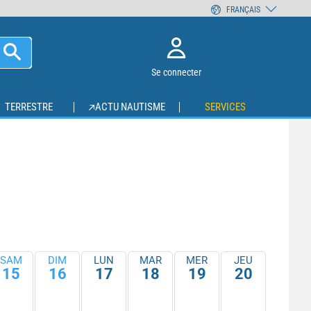
FRANÇAIS
Se connecter
TERRESTRE
ACTU NAUTISME
SERVICES
SAM
DIM
LUN
MAR
MER
JEU
15
16
17
18
19
20