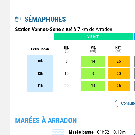
SÉMAPHORES
Station Vannes-Sene
situé à 7 km de Arradon
VENT
Dir.
Vit.
Raf.
Heure locale
(°)
(nd)
(nd)
13h
0
14
26
12h
10
9
20
11h
20
14
26
Consult
MARÉES À ARRADON
Marée basse
01h52
0.18m