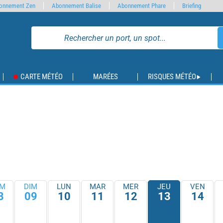
onnement Zen
Abonnement Balise
Abonnement Phare
Briefing
CARTE MÉTÉO
MARÉES
RISQUES MÉTÉO
M
DIM
LUN
MAR
MER
JEU
VEN
8
09
10
11
12
13
14