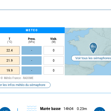
METEO
T
Press.
Visib.
(°C)
(hPa)
(M)
22.4
-
0
Voir tous les sémaphores
21.9
-
0
19.9
-
0
Météo France - RADOME
er les infos météo du sémaphore
Marée basse
14h04
0.23m