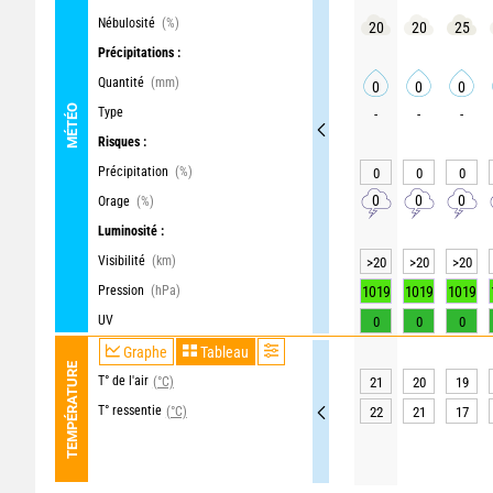
Nébulosité
(%)
20
20
25
Précipitations :
Quantité
(mm)
0
0
0
MÉTÉO
Type
-
-
-
Risques :
Précipitation
(%)
0
0
0
0
0
0
Orage
(%)
Luminosité :
Visibilité
(km)
>20
>20
>20
Pression
(hPa)
1019
1019
1019
UV
0
0
0
Graphe
Tableau
TEMPÉRATURE
T° de l'air
(°C)
21
20
19
T° ressentie
(°C)
22
21
17