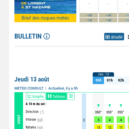
-
-
-
-
-
-
nd
nd
n
Brief des risques météo
-
-
-
nd
nd
n
BULLETIN
détaillé
Jeu. 13
Jeu. 13
Jeudi 13 août
00h
01h
02h
00h
01h
02h
Actualisé, il y a 5h
METEO CONSULT
Graphe
Tableau
A 10 m du sol :
Direction
(°)
350
°
355
°
355
°
VENT
Vitesse
(nd)
5
4
4
Rafales
13
12
11
(nd)