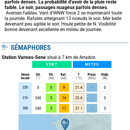
parfois denses.
La probabilité d'avoir de la pluie reste 
faible.
Le soir, passages nuageux parfois denses.
 Averses faibles. Vent d'WNW force 2 se maintenant toute 
la journée. Rafales atteignant 13 noeuds le soir. Mer belle 
devenant peu agitée le soir. Houle petite de N. Visibilité 
bonne devenant excellente en milieu de journée.
SÉMAPHORES
Station Vannes-Sene
situé à 7 km de Arradon
VENT
METEO
Heure
Dir.
Vit.
Raf.
T
Press.
Visib.
locale
(°)
(nd)
(nd)
(°C)
(hPa)
(M)
22h
0
0
9
21.4
-
0
21h
240
5
14
23.6
-
0
20h
240
5
17
27.1
-
0