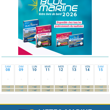
SAM
DIM
LUN
MAR
MER
JEU
VEN
SAM
08
09
10
11
12
13
14
15
-
-
-
-
-
-
-
-
-
-
-
-
-
-
-
-
nd
nd
nd
nd
nd
nd
nd
nd
-
-
-
-
-
-
-
-
nd
nd
nd
nd
nd
nd
nd
nd