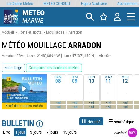
La Chaîne Météo
METEO CONSULT
Figaro Nautisme
Abonnement 
METEO
MARINE
Accueil
Ports et spots
Mouillages
Arradon
MÉTÉO MOUILLAGE
ARRADON
Arradon FRA
Lon : -2°48’,6894 W
Lat : 47°37’,152 N
Alt : 0m
zone large
Comparer les modèles météo
SAM
DIM
LUN
MAR
MER
08
09
10
11
12
-
-
-
-
-
-
-
-
-
-
nd
nd
nd
nd
nd
Brief des risques météo
-
-
-
-
-
nd
nd
nd
nd
nd
BULLETIN
détaillé
synthétique
Live
1 jour
3 jours
7 jours
15 jours
55%
Fiabilité