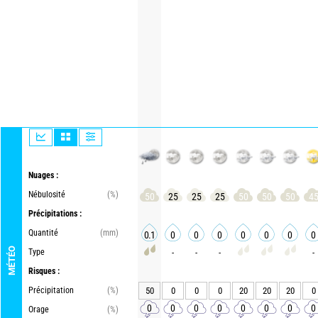
Nuages :
Nébulosité
(%)
50
25
25
25
50
50
50
4
Précipitations :
Quantité
(mm)
0.1
0
0
0
0
0
0
0
MÉTÉO
Type
-
-
-
-
Risques :
Précipitation
(%)
50
0
0
0
20
20
20
0
0
0
0
0
0
0
0
0
Orage
(%)