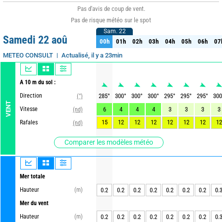
Pas d'avis de coup de vent.
Pas de risque météo sur le spot
Sam. 22
Sam. 22
Samedi 22 aoû
00h
01h
02h
03h
04h
05h
06h
07
00h
01h
02h
03h
04h
05h
06h
07
Actualisé, il y a 23min
METEO CONSULT
A 10 m du sol :
Direction
285
°
300
°
300
°
300
°
295
°
295
°
295
°
300
(°)
VENT
Vitesse
6
4
4
4
3
3
3
3
(nd)
15
12
12
12
12
12
12
12
Rafales
(nd)
Comparer les modèles météo
Mer totale
Hauteur
(m)
0.2
0.2
0.2
0.2
0.2
0.2
0.2
0.
Mer du vent
Hauteur
(m)
0.2
0.2
0.2
0.2
0.2
0.2
0.2
0.