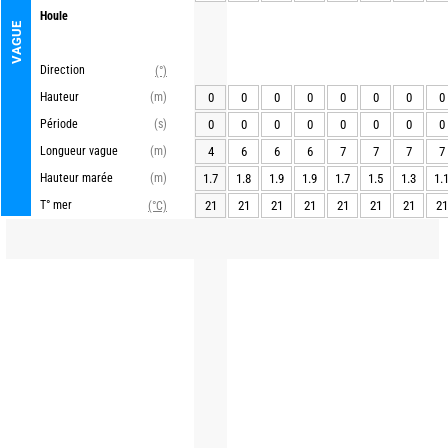
Houle
VAGUE
Direction
(°)
Hauteur
(m)
0
0
0
0
0
0
0
0
Période
(s)
0
0
0
0
0
0
0
0
Longueur vague
(m)
4
6
6
6
7
7
7
7
Hauteur marée
(m)
1.7
1.8
1.9
1.9
1.7
1.5
1.3
1.
T° mer
21
21
21
21
21
21
21
21
(°C)