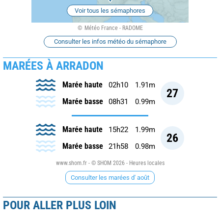
Voir tous les sémaphores
Météo France - RADOME
Consulter les infos météo du sémaphore
MARÉES À ARRADON
Marée haute
02h10
1.91m
27
Marée basse
08h31
0.99m
Marée haute
15h22
1.99m
26
Marée basse
21h58
0.98m
www.shom.fr - © SHOM 2026 - Heures locales
Consulter les marées d' août
POUR ALLER PLUS LOIN