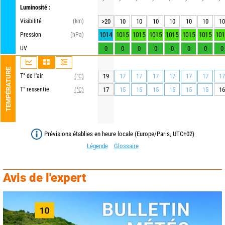
Luminosité :
Visibilité
(km)
>20
10
10
10
10
10
10
10
1014
1015
1015
1015
1015
1015
1015
101
Pression
(hPa)
UV
0
0
0
0
0
0
0
0
TEMPÉRATURE
T° de l'air
19
17
17
17
17
17
17
17
(°C)
T° ressentie
17
15
15
15
15
15
15
16
(°C)
Prévisions établies en heure locale (Europe/Paris, UTC+02)
Légende
Glossaire
Avis de l'expert