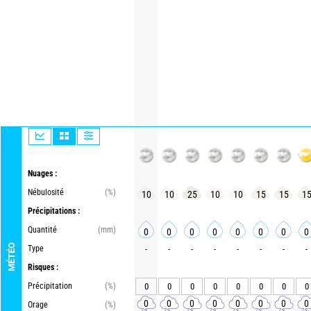
Nuages :
Nébulosité
(%)
10
10
25
10
10
15
15
1
Précipitations :
Quantité
(mm)
0
0
0
0
0
0
0
0
MÉTÉO
Type
-
-
-
-
-
-
-
-
Risques :
Précipitation
(%)
0
0
0
0
0
0
0
0
0
0
0
0
0
0
0
0
Orage
(%)