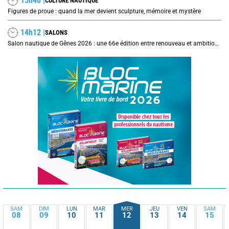
15h40 |
CULTURE NAUTIQUE
Figures de proue : quand la mer devient sculpture, mémoire et mystère
14h12 |
SALONS
Salon nautique de Gênes 2026 : une 66e édition entre renouveau et ambitions internationales
SAM
DIM
LUN
MAR
MER
JEU
VEN
SAM
08
09
10
11
12
13
14
15