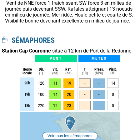
 Vent de NNE force 1 fraichissant SW force 3 en milieu de 
journée puis devenant SSW. Rafales atteignant 13 noeuds 
en milieu de journée. Mer ridée. Houle petite et courte de S. 
Visibilité bonne devenant excellente en milieu de journée.
SÉMAPHORES
Station Cap Couronne
situé à 12 km de Port de la Redonne
VENT
METEO
Heure
Dir.
Vit.
Raf.
T
Press.
Visib.
locale
(°)
(nd)
(nd)
(°C)
(hPa)
(M)
20h
120
11
19
-
-
14
19h
100
14
20
-
-
0
18h
220
12
23
-
-
0
Voir tous les sémaphores