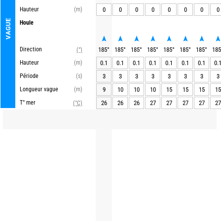
Hauteur
(m)
0
0
0
0
0
0
0
0
VAGUE
Houle
Direction
185
°
185
°
185
°
185
°
185
°
185
°
185
°
185
(°)
Hauteur
(m)
0.1
0.1
0.1
0.1
0.1
0.1
0.1
0.
Période
(s)
3
3
3
3
3
3
3
3
Longueur vague
(m)
9
10
10
10
15
15
15
15
T° mer
26
26
26
27
27
27
27
27
(°C)