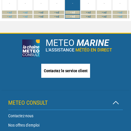
-
-
-
-
-
-
-
-
-
-
-
-
-
-
-
-
nd
nd
nd
nd
nd
nd
nd
nd
-
-
-
-
-
-
-
-
nd
nd
nd
nd
nd
nd
nd
nd
METEO
MARINE
L'ASSISTANCE
MÉTÉO EN DIRECT
Contactez le service client
METEO CONSULT
Contactez-nous
Nos offres d'emploi