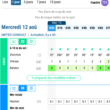
Live
1 jour
3 jours
7 jours
15 jours
70%
Fiabilité
Pas d'avis de coup de vent.
Pas de risque météo sur le spot
Mer. 12
Mer. 12
Mercredi 12 aoû
00h
01h
02h
03h
04h
05h
06h
07
00h
01h
02h
03h
04h
05h
06h
07
Actualisé, il y a 2h
METEO CONSULT
A 10 m du sol :
Direction
15
°
330
°
20
°
25
°
30
°
15
°
30
°
35
(°)
VENT
Vitesse
1
0
1
1
1
2
2
2
(nd)
4
3
3
3
3
3
4
4
Rafales
(nd)
Comparer les modèles météo
Mer totale
Hauteur
(m)
0.1
0.1
0.1
0.1
0.1
0.1
0.1
0.
Mer du vent