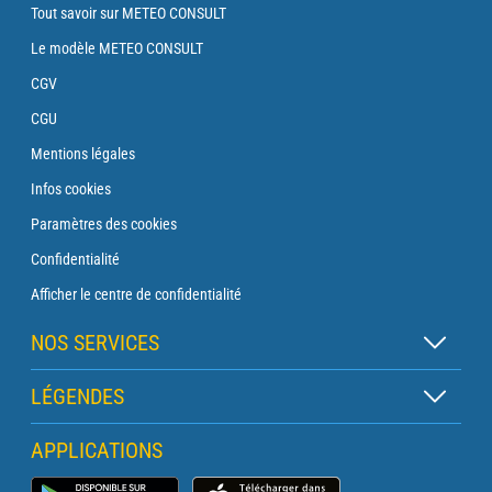
Tout savoir sur METEO CONSULT
Le modèle METEO CONSULT
CGV
CGU
Mentions légales
Infos cookies
Paramètres des cookies
Confidentialité
Afficher le centre de confidentialité
NOS SERVICES
Abonnement Zen
LÉGENDES
Abonnement Balise
Légende des cartes
APPLICATIONS
Abonnement Traversée
Légende des pictogrammes