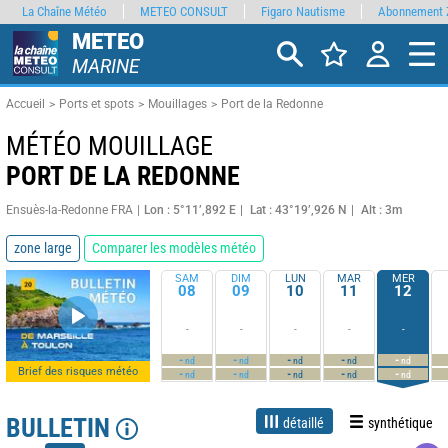
La Chaîne Météo
METEO CONSULT
Figaro Nautisme
Abonnement 
METEO
MARINE
Accueil
Ports et spots
Mouillages
Port de la Redonne
MÉTÉO MOUILLAGE
PORT DE LA REDONNE
Ensuès-la-Redonne FRA
Lon : 5°11’,892 E
Lat : 43°19’,926 N
Alt : 3m
zone large
Comparer les modèles météo
SAM
DIM
LUN
MAR
MER
08
09
10
11
12
-
-
-
-
-
-
-
-
-
-
nd
nd
nd
nd
nd
Brief des risques météo
-
-
-
-
-
nd
nd
nd
nd
nd
BULLETIN
détaillé
synthétique