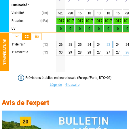
Luminosité :
Visibilité
(km)
>20
>20
15
10
10
10
15
>2
1017
1017
1017
1017
1017
1017
1017
101
Pression
(hPa)
UV
0
0
0
0
0
0
0
0
TEMPÉRATURE
T° de l'air
26
25
25
24
24
23
24
24
(°C)
T° ressentie
30
29
28
28
27
27
27
26
(°C)
Prévisions établies en heure locale (Europe/Paris, UTC+02)
Légende
Glossaire
Avis de l'expert