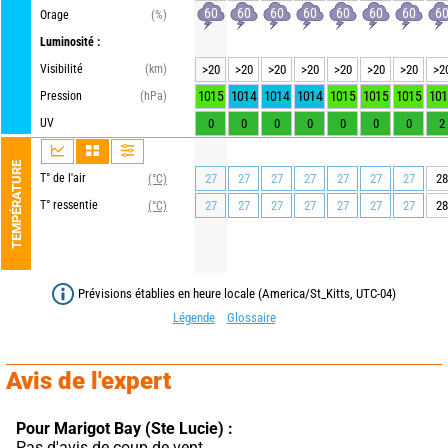
60
60
60
60
60
60
60
6
Orage
(%)
Luminosité :
Visibilité
(km)
>20
>20
>20
>20
>20
>20
>20
>2
1015
1014
1014
1014
1015
1015
1015
101
Pression
(hPa)
UV
0
0
0
0
0
0
0
2
TEMPÉRATURE
T° de l'air
27
27
27
27
27
27
27
28
(°C)
T° ressentie
27
27
27
27
27
27
27
28
(°C)
Prévisions établies en heure locale (America/St_Kitts, UTC-04)
Légende
Glossaire
Avis de l'expert
Pour Marigot Bay (Ste Lucie) :
Pas d'avis de coup de vent.