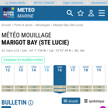
La Chaîne Météo
METEO CONSULT
Figaro Nautisme
Abonnement 
METEO
MARINE
Accueil
Ports et spots
Mouillages
Marigot Bay (Ste Lucie)
MÉTÉO MOUILLAGE
MARIGOT BAY (STE LUCIE)
Au Tabor LCA
Lon : -61°1’,734 W
Lat : 13°57’,99 N
Alt : 6m
Comparer les modèles météo
MER
JEU
VEN
SAM
DIM
LUN
MAR
MER
12
13
14
15
16
17
18
19
-
-
-
-
-
-
-
-
-
-
-
-
-
-
-
-
nd
nd
nd
nd
nd
nd
nd
nd
-
-
-
-
-
-
-
-
nd
nd
nd
nd
nd
nd
nd
nd
BULLETIN
détaillé
synthétique