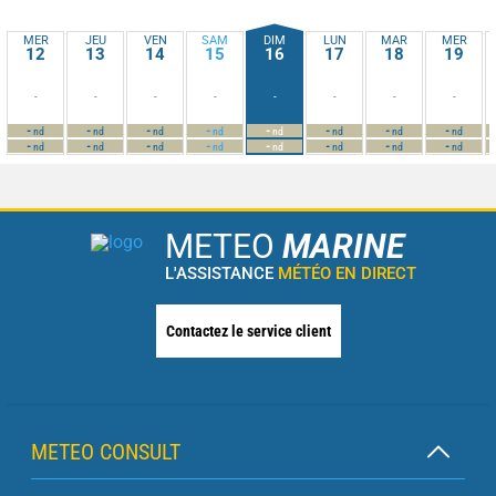
MER
JEU
VEN
SAM
DIM
LUN
MAR
MER
12
13
14
15
16
17
18
19
-
-
-
-
-
-
-
-
-
-
-
-
-
-
-
-
nd
nd
nd
nd
nd
nd
nd
nd
-
-
-
-
-
-
-
-
nd
nd
nd
nd
nd
nd
nd
nd
METEO
MARINE
L'ASSISTANCE
MÉTÉO EN DIRECT
Contactez le service client
METEO CONSULT