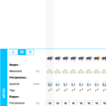
Nuages :
Nébulosité
(%)
60
60
60
60
55
55
55
5
Précipitations :
Quantité
(mm)
0.2
0.1
0.1
0.1
0.1
0.1
0.1
0.
MÉTÉO
Type
Risques :
Précipitation
(%)
90
90
90
90
90
90
90
90