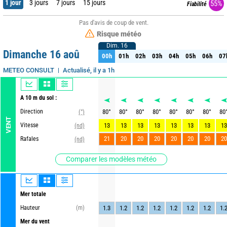
1 jour
3 jours
7 jours
15 jours
55%
Fiabilité
Pas d'avis de coup de vent.
Risque météo
Dim. 16
Dim. 16
Dimanche 16 aoû
00h
01h
02h
03h
04h
05h
06h
07
00h
01h
02h
03h
04h
05h
06h
07
Actualisé, il y a 1h
METEO CONSULT
A 10 m du sol :
Direction
80
°
80
°
80
°
80
°
80
°
80
°
80
°
80
(°)
VENT
Vitesse
13
13
13
13
13
13
13
13
(nd)
21
20
20
20
20
20
20
20
Rafales
(nd)
Comparer les modèles météo
Mer totale
Hauteur
(m)
1.3
1.2
1.2
1.2
1.2
1.2
1.2
1.
Mer du vent