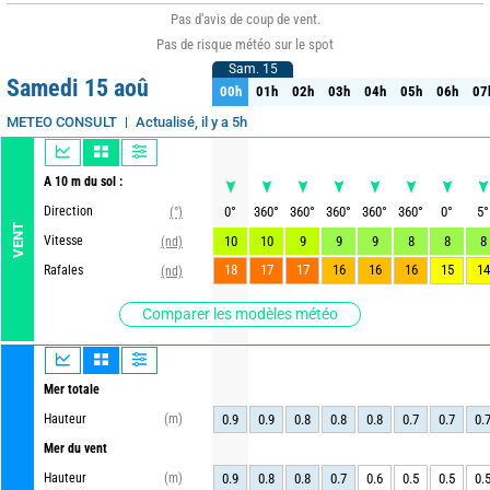
Pas d'avis de coup de vent.
Pas de risque météo sur le spot
Sam. 15
Sam. 15
Samedi 15 aoû
00h
01h
02h
03h
04h
05h
06h
07
00h
01h
02h
03h
04h
05h
06h
07
Actualisé, il y a 5h
METEO CONSULT
A 10 m du sol :
Direction
0
°
360
°
360
°
360
°
360
°
360
°
0
°
5
°
(°)
VENT
Vitesse
10
10
9
9
9
8
8
8
(nd)
18
17
17
16
16
16
15
14
Rafales
(nd)
Comparer les modèles météo
Mer totale
Hauteur
(m)
0.9
0.9
0.8
0.8
0.8
0.7
0.7
0.
Mer du vent
Hauteur
(m)
0.9
0.8
0.8
0.7
0.6
0.5
0.5
0.