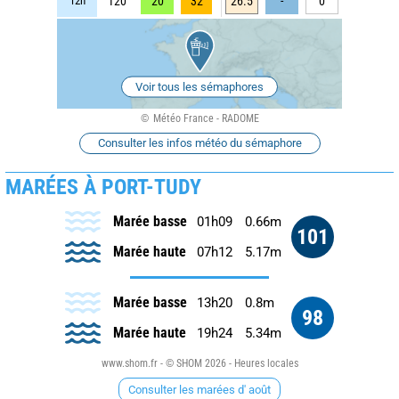
12h
120
20
32
26.5
-
0
Voir tous les sémaphores
Météo France - RADOME
Consulter les infos météo du sémaphore
MARÉES À PORT-TUDY
Marée basse
01h09
0.66m
101
Marée haute
07h12
5.17m
Marée basse
13h20
0.8m
98
Marée haute
19h24
5.34m
www.shom.fr - © SHOM 2026 - Heures locales
Consulter les marées d' août