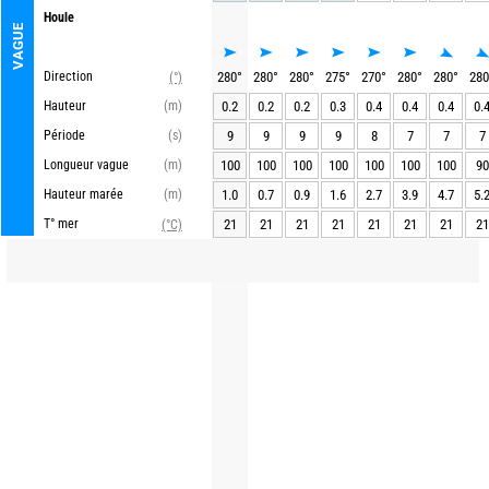
Houle
VAGUE
Direction
280
°
280
°
280
°
275
°
270
°
280
°
280
°
280
(°)
Hauteur
(m)
0.2
0.2
0.2
0.3
0.4
0.4
0.4
0.
Période
(s)
9
9
9
9
8
7
7
7
Longueur vague
(m)
100
100
100
100
100
100
100
90
Hauteur marée
(m)
1.0
0.7
0.9
1.6
2.7
3.9
4.7
5.
T° mer
21
21
21
21
21
21
21
21
(°C)