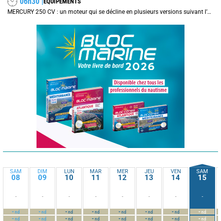
06h30 |
EQUIPEMENTS
MERCURY 250 CV : un moteur qui se décline en plusieurs versions suivant l’utilisation
SAM
DIM
LUN
MAR
MER
JEU
VEN
SAM
08
09
10
11
12
13
14
15
-
-
-
-
-
-
-
-
-
-
-
-
-
-
-
-
nd
nd
nd
nd
nd
nd
nd
nd
-
-
-
-
-
-
-
-
nd
nd
nd
nd
nd
nd
nd
nd