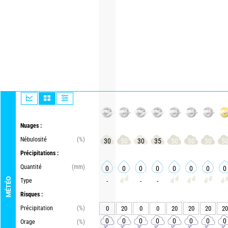
Nuages :
Nébulosité
(%)
30
50
30
35
50
50
50
5
Précipitations :
Quantité
(mm)
0
0
0
0
0
0
0
0
MÉTÉO
Type
-
-
-
Risques :
Précipitation
(%)
0
20
0
0
20
20
20
20
0
0
0
0
0
0
0
0
Orage
(%)