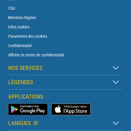
CGU
Mentions légales
Infos cookies
Paramètres des cookies
Confidentialité
Afficher le centre de confidentialité
NOS SERVICES
Abonnement Zen
LÉGENDES
Abonnement Balise
Légende des cartes
APPLICATIONS
Abonnement Traversée
Légende des pictogrammes
Abonnement Phare
Application Météo Marine
Glossaire
Briefing avec un prévisionniste
LANGUES
Bulletin Pro Marine