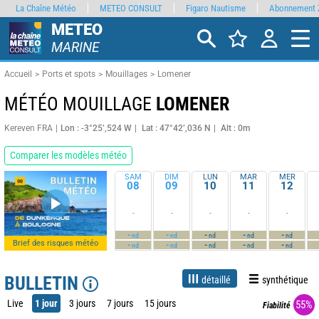
La Chaîne Météo
METEO CONSULT
Figaro Nautisme
Abonnement 
METEO
MARINE
Accueil
Ports et spots
Mouillages
Lomener
MÉTÉO MOUILLAGE
LOMENER
Kereven FRA
Lon : -3°25’,524 W
Lat : 47°42’,036 N
Alt : 0m
Comparer les modèles météo
SAM
DIM
LUN
MAR
MER
08
09
10
11
12
-
-
-
-
-
-
-
-
-
-
nd
nd
nd
nd
nd
Brief des risques météo
-
-
-
-
-
nd
nd
nd
nd
nd
BULLETIN
détaillé
synthétique
Live
1 jour
3 jours
7 jours
15 jours
55%
Fiabilité