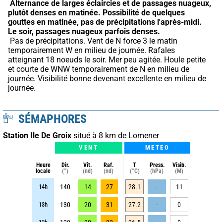
Alternance de larges éclaircies et de passages nuageux, 
plutôt denses en matinée.
Possibilité de quelques 
gouttes en matinée, pas de précipitations l'après-midi.
Le soir, passages nuageux parfois denses.
 Pas de précipitations. Vent de N force 3 le matin 
temporairement W en milieu de journée. Rafales 
atteignant 18 noeuds le soir. Mer peu agitée. Houle petite 
et courte de WNW temporairement de N en milieu de 
journée. Visibilité bonne devenant excellente en milieu de 
journée.
SÉMAPHORES
Station Ile De Groix
situé à 8 km de Lomener
VENT
METEO
Heure
Dir.
Vit.
Raf.
T
Press.
Visib.
locale
(°)
(nd)
(nd)
(°C)
(hPa)
(M)
14h
140
14
27
28.1
-
11
13h
130
20
31
27.2
-
0