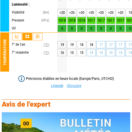
Luminosité :
Visibilité
(km)
>20
>20
>20
>20
>20
>20
>20
15
1018
1018
1018
1017
1017
1017
1017
101
Pression
(hPa)
UV
0
0
0
0
0
0
0
0
TEMPÉRATURE
T° de l'air
19
19
18
18
17
17
17
17
(°C)
T° ressentie
16
15
15
14
14
14
14
14
(°C)
Prévisions établies en heure locale (Europe/Paris, UTC+02)
Légende
Glossaire
Avis de l'expert