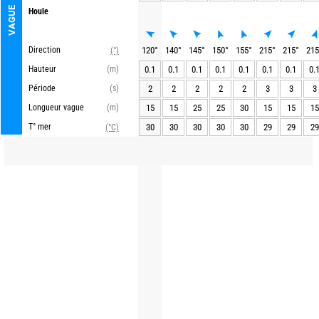
VAGUE
Houle
Direction
120
°
140
°
145
°
150
°
155
°
215
°
215
°
215
(°)
Hauteur
(m)
0.1
0.1
0.1
0.1
0.1
0.1
0.1
0.
Période
(s)
2
2
2
2
2
3
3
3
Longueur vague
(m)
15
15
25
25
30
15
15
15
T° mer
30
30
30
30
30
29
29
29
(°C)