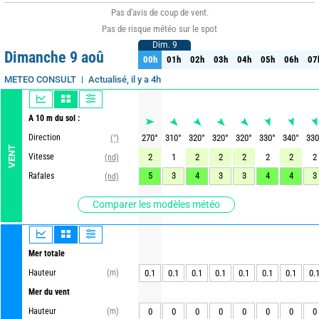
Pas d'avis de coup de vent.
Pas de risque météo sur le spot
Dim. 9
Dim. 9
Dimanche 9 aoû
00h
01h
02h
03h
04h
05h
06h
07
00h
01h
02h
03h
04h
05h
06h
07
Actualisé, il y a 4h
METEO CONSULT
A 10 m du sol :
Direction
270
°
310
°
320
°
320
°
320
°
330
°
340
°
330
(°)
VENT
Vitesse
2
1
2
2
2
2
2
2
(nd)
5
3
4
3
3
4
4
3
Rafales
(nd)
Comparer les modèles météo
Mer totale
Hauteur
(m)
0.1
0.1
0.1
0.1
0.1
0.1
0.1
0.
Mer du vent
Hauteur
(m)
0
0
0
0
0
0
0
0