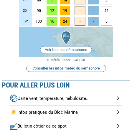
20h
90
12
19
-
-
11
19h
100
16
24
-
-
0
Voir tous les sémaphores
Météo France - RADOME
Consulter les infos météo du sémaphore
POUR ALLER PLUS LOIN
Carte vent, température, nébulosité...
Infos pratiques du Bloc Marine
Bulletin côtier de ce spot