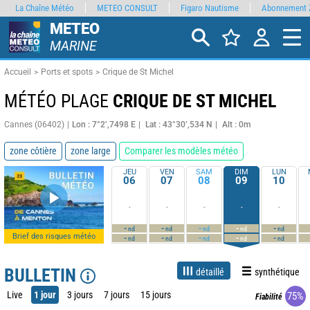
La Chaîne Météo
METEO CONSULT
Figaro Nautisme
Abonnement 
METEO
MARINE
Accueil
Ports et spots
Crique de St Michel
MÉTÉO PLAGE
CRIQUE DE ST MICHEL
Cannes (06402)
Lon : 7°2’,7498 E
Lat : 43°30’,534 N
Alt : 0m
zone côtière
zone large
Comparer les modèles météo
JEU
VEN
SAM
DIM
LUN
06
07
08
09
10
-
-
-
-
-
-
-
-
-
-
nd
nd
nd
nd
nd
Brief des risques météo
-
-
-
-
-
nd
nd
nd
nd
nd
BULLETIN
détaillé
synthétique
Live
1 jour
3 jours
7 jours
15 jours
75%
Fiabilité