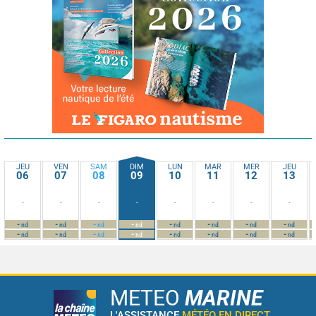
JEU
VEN
SAM
DIM
LUN
MAR
MER
JEU
06
07
08
09
10
11
12
13
-
-
-
-
-
-
-
-
-
-
-
-
-
-
-
-
nd
nd
nd
nd
nd
nd
nd
nd
-
-
-
-
-
-
-
-
nd
nd
nd
nd
nd
nd
nd
nd
METEO
MARINE
L'ASSISTANCE
MÉTÉO EN DIRECT