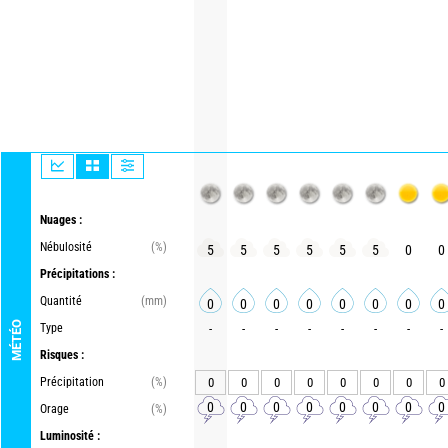
Nuages :
Nébulosité
(%)
5
5
5
5
5
5
0
0
Précipitations :
Quantité
(mm)
0
0
0
0
0
0
0
0
MÉTÉO
Type
-
-
-
-
-
-
-
-
Risques :
Précipitation
(%)
0
0
0
0
0
0
0
0
0
0
0
0
0
0
0
0
Orage
(%)
Luminosité :