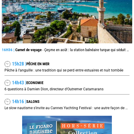
16H36 |
Carnet de voyage
- Çeşme en août : la station balnéaire turque qui séduit jusque de l’autre côté de la mer Égée
15h28 |
PÊCHE EN MER
Pêche à l’anguille : une tradition qui se perd entre estuaires et nuit tombée
14h43 |
ECONOMIE
6 questions à Damien Dion, directeur d’Outremer Catamarans
14h16 |
SALONS
Le slow nautisme s'invite au Cannes Yachting Festival : une autre façon de naviguer prend le large