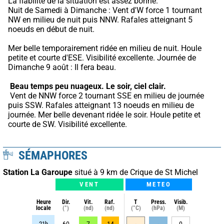
La fiabilité de la situation est assez bonne.
Nuit de Samedi à Dimanche : Vent d'W force 1 tournant 
NW en milieu de nuit puis NNW. Rafales atteignant 5 
noeuds en début de nuit.
Mer belle temporairement ridée en milieu de nuit. Houle 
petite et courte d'ESE. Visibilité excellente. Journée de 
Dimanche 9 août : Il fera beau.
Beau temps peu nuageux.
Le soir, ciel clair.
 Vent de NNW force 2 tournant SSE en milieu de journée 
puis SSW. Rafales atteignant 13 noeuds en milieu de 
journée. Mer belle devenant ridée le soir. Houle petite et 
courte de SW. Visibilité excellente.
SÉMAPHORES
Station La Garoupe
situé à 9 km de Crique de St Michel
VENT
METEO
Heure
Dir.
Vit.
Raf.
T
Press.
Visib.
locale
(°)
(nd)
(nd)
(°C)
(hPa)
(M)
21h
60
7
14
-
-
0