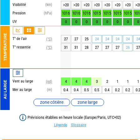
Visibilité
(km)
>20
>20
>20
>20
>20
>20
>20
>2
1016
1016
1016
1015
1015
1015
1015
101
Pression
(hPa)
UV
0
0
0
0
0
0
0
0
TEMPÉRATURE
T° de l'air
27
27
25
24
24
24
24
24
(°C)
T° ressentie
31
31
28
27
27
27
26
27
(°C)
Vent au large
4
4
4
3
2
1
1
1
(nd)
AU LARGE
Mer au large
(m)
0.4
0.4
0.5
0.5
0.4
0.2
0.2
0.
zone côtière
zone large
Prévisions établies en heure locale (Europe/Paris, UTC+02)
Légende
Glossaire