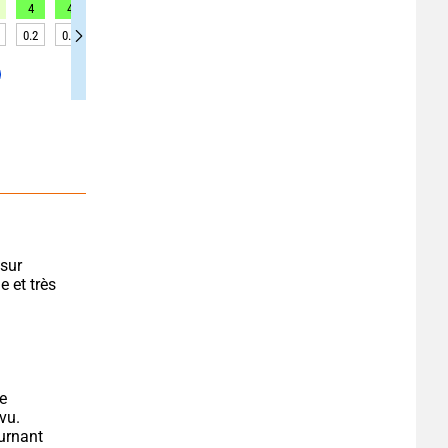
4
4
3
2
2
5
5
4
4
0.2
0.2
0.2
0.2
0.2
0.2
0.2
0.2
0.2
sur 
 et très 
e 
vu.
rnant 