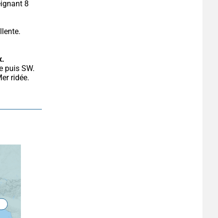
ignant 8 
lente. 
x.
r ridée. 