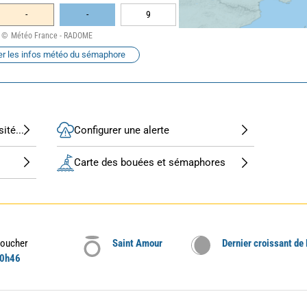
-
-
9
Météo France - RADOME
er les infos météo du sémaphore
ité...
Configurer une alerte
Carte des bouées et sémaphores
oucher
Saint Amour
Dernier croissant de
0h46