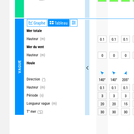
Graphe
Tableau
Mer totale
Hauteur
(m)
0.1
0.1
0.1
Mer du vent
Hauteur
(m)
0
0
0
VAGUE
Houle
Direction
(°)
140
°
140
°
205
°
Hauteur
(m)
0.1
0.1
0.1
Période
(s)
3
3
3
Longueur vague
(m)
20
20
15
T° mer
(°C)
30
30
30