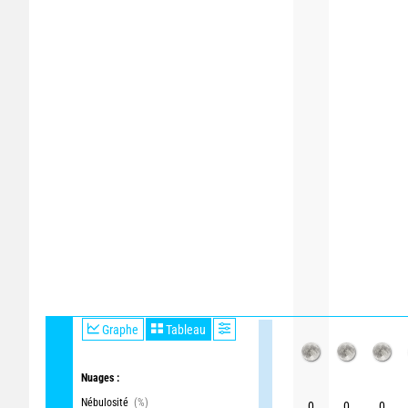
Graphe
Tableau
Nuages :
Nébulosité
(%)
0
0
0