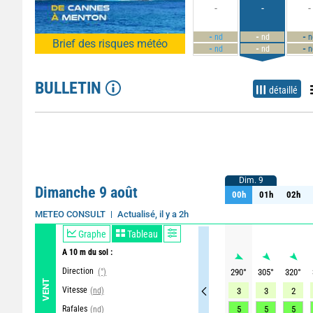
-
-
-
-
-
-
nd
nd
n
Brief des risques météo
-
-
-
nd
nd
n
BULLETIN
détaillé
Dim. 9
Dim. 9
Dimanche 9 août
00h
01h
02h
00h
01h
02h
Actualisé, il y a 2h
METEO CONSULT
Graphe
Tableau
A 10 m du sol :
Direction
(°)
290
°
305
°
320
°
VENT
Vitesse
(nd)
3
3
2
Rafales
5
5
5
(nd)