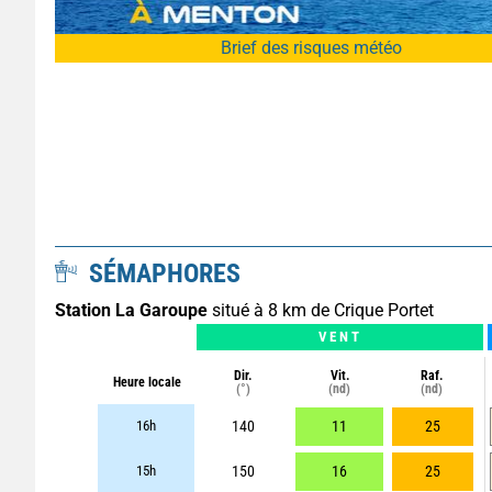
Brief des risques météo
SÉMAPHORES
Station La Garoupe
situé à 8 km de Crique Portet
VENT
Dir.
Vit.
Raf.
Heure locale
(°)
(nd)
(nd)
16h
140
11
25
15h
150
16
25