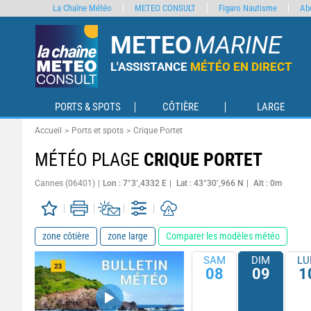
La Chaîne Météo
METEO CONSULT
Figaro Nautisme
Ab
METEO
MARINE
L'ASSISTANCE
MÉTÉO EN DIRECT
PORTS & SPOTS
CÔTIÈRE
LARGE
Accueil
Ports et spots
Crique Portet
MÉTÉO PLAGE
CRIQUE PORTET
Cannes (06401)
Lon : 7°3’,4332 E
Lat : 43°30’,966 N
Alt : 0m
zone côtière
zone large
Comparer les modèles météo
SAM
DIM
LU
08
09
1