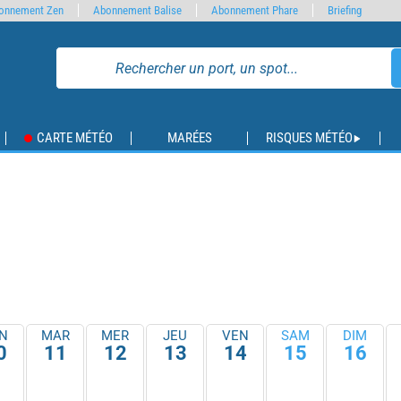
onnement Zen
Abonnement Balise
Abonnement Phare
Briefing
CARTE MÉTÉO
MARÉES
RISQUES MÉTÉO
N
MAR
MER
JEU
VEN
SAM
DIM
0
11
12
13
14
15
16