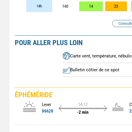
14h
140
14
23
Consult
POUR ALLER PLUS LOIN
Carte vent, température, nébulos
Bulletin côtier de ce spot
ÉPHÉMÉRIDE
Lever
14:17
C
06h28
2
-2 min