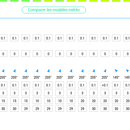
Comparer les modèles météo
0.1
0.1
0.1
0.1
0.1
0.1
0.1
0.1
0.1
0.1
0.1
0.1
0
0
0
0
0
0
0
0
0
0
0
0
205
°
205
°
205
°
205
°
205
°
205
°
205
°
205
°
205
°
205
°
145
°
145
0.1
0.1
0.1
0.1
0.1
0.1
0.1
0.1
0.1
<0.1
0.1
0.1
3
3
3
3
3
3
3
3
3
3
3
3
15
15
15
10
10
10
10
20
20
20
20
20
30
30
29
29
29
29
29
29
30
30
30
30