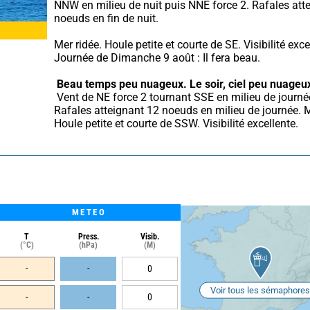
NNW en milieu de nuit puis NNE force 2. Rafales atte
noeuds en fin de nuit.
Mer ridée. Houle petite et courte de SE. Visibilité excel
Journée de Dimanche 9 août : Il fera beau.
Beau temps peu nuageux.
Le soir, ciel peu nuageu
 Vent de NE force 2 tournant SSE en milieu de journée puis SW. 
Rafales atteignant 12 noeuds en milieu de journée. Me
Houle petite et courte de SSW. Visibilité excellente.
METEO
T
Press.
Visib.
(°C)
(hPa)
(M)
-
-
0
Voir tous les sémaphores
-
-
0