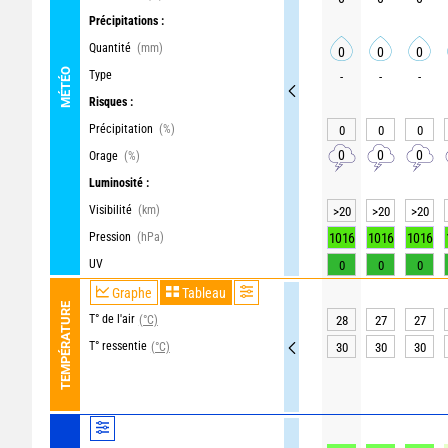
Précipitations :
Quantité
(mm)
0
0
0
MÉTÉO
Type
-
-
-
Risques :
Précipitation
(%)
0
0
0
0
0
0
Orage
(%)
Luminosité :
Visibilité
(km)
>20
>20
>20
Pression
(hPa)
1016
1016
1016
UV
0
0
0
Graphe
Tableau
TEMPÉRATURE
T° de l'air
(°C)
28
27
27
T° ressentie
(°C)
30
30
30