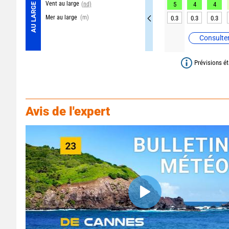
Vent au large
(nd)
5
4
4
AU LARGE
Mer au large
(m)
0.3
0.3
0.3
Consulter
Prévisions ét
Avis de l'expert