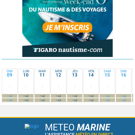
DIM
LUN
MAR
MER
JEU
VEN
SAM
DIM
09
10
11
12
13
14
15
16
-
-
-
-
-
-
-
-
-
-
-
-
-
-
-
-
nd
nd
nd
nd
nd
nd
nd
nd
-
-
-
-
-
-
-
-
nd
nd
nd
nd
nd
nd
nd
nd
METEO
MARINE
L'ASSISTANCE
MÉTÉO EN DIRECT