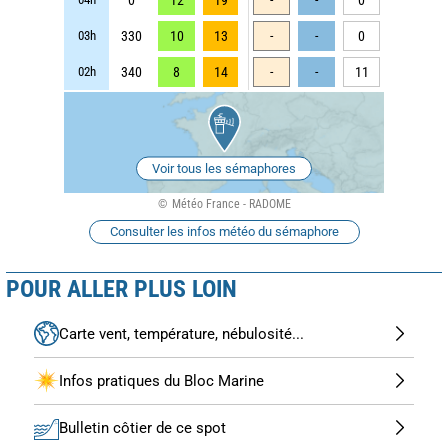
03h
330
10
13
-
-
0
02h
340
8
14
-
-
11
Voir tous les sémaphores
Météo France - RADOME
Consulter les infos météo du sémaphore
POUR ALLER PLUS LOIN
Carte vent, température, nébulosité...
Infos pratiques du Bloc Marine
Bulletin côtier de ce spot