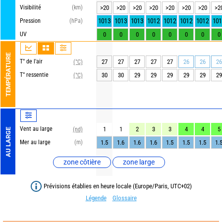
Visibilité
(km)
>20
>20
>20
>20
>20
>20
>20
>2
1013
1013
1013
1012
1012
1012
1012
101
Pression
(hPa)
UV
0
0
0
0
0
0
0
0
TEMPÉRATURE
T° de l'air
27
27
27
27
27
26
26
26
(°C)
T° ressentie
30
30
29
29
29
29
29
29
(°C)
Vent au large
1
1
2
3
3
4
4
5
(nd)
AU LARGE
Mer au large
(m)
1.5
1.6
1.6
1.6
1.5
1.5
1.5
1.
zone côtière
zone large
Prévisions établies en heure locale (Europe/Paris, UTC+02)
Légende
Glossaire