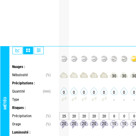
Nuages :
Nébulosité
(%)
50
50
55
55
55
30
30
3
Précipitations :
Quantité
(mm)
0
0
0
0
0
0
0
0
MÉTÉO
Type
-
-
-
Risques :
Précipitation
(%)
25
20
20
20
20
0
0
0
20
20
20
20
20
10
10
1
Orage
(%)
Luminosité :