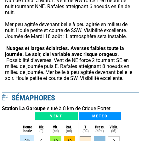
Nuit de Lundi à Mardi : Vent de NW force 1 en début de 
nuit tournant NNE. Rafales atteignant 6 noeuds en fin de 
nuit.
Mer peu agitée devenant belle à peu agitée en milieu de 
nuit. Houle petite et courte de SSW. Visibilité excellente. 
Journée de Mardi 18 août : L'atmosphère sera instable.
Nuages et larges éclaircies.
Averses faibles toute la 
journée.
Le soir, ciel variable avec risque orageux.
 Possibilité d'averses. Vent de NE force 2 tournant SE en 
milieu de journée puis E. Rafales atteignant 8 noeuds en 
milieu de journée. Mer belle à peu agitée devenant belle le 
soir. Houle petite et courte de SW. Visibilité excellente.
SÉMAPHORES
Station La Garoupe
situé à 8 km de Crique Portet
VENT
METEO
Heure
Dir.
Vit.
Raf.
T
Press.
Visib.
locale
(°)
(nd)
(nd)
(°C)
(hPa)
(M)
04h
0
12
19
-
-
0