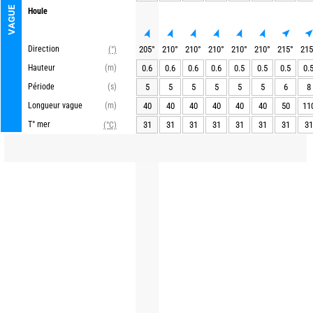
VAGUE
Houle
Direction
205
°
210
°
210
°
210
°
210
°
210
°
215
°
215
(°)
Hauteur
(m)
0.6
0.6
0.6
0.6
0.5
0.5
0.5
0.
Période
(s)
5
5
5
5
5
5
6
8
Longueur vague
(m)
40
40
40
40
40
40
50
11
T° mer
31
31
31
31
31
31
31
31
(°C)