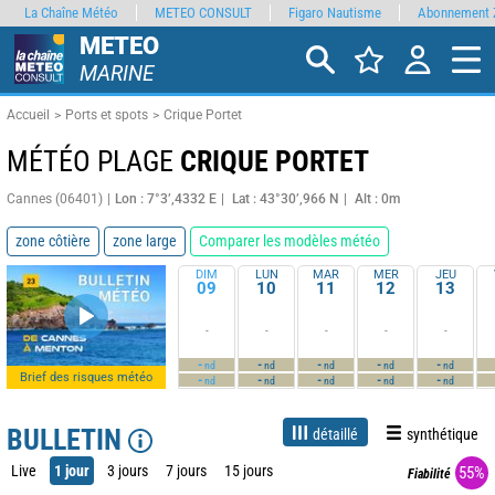
La Chaîne Météo
METEO CONSULT
Figaro Nautisme
Abonnement 
METEO
MARINE
Accueil
Ports et spots
Crique Portet
MÉTÉO PLAGE
CRIQUE PORTET
Cannes (06401)
Lon : 7°3’,4332 E
Lat : 43°30’,966 N
Alt : 0m
zone côtière
zone large
Comparer les modèles météo
DIM
LUN
MAR
MER
JEU
09
10
11
12
13
-
-
-
-
-
-
-
-
-
-
nd
nd
nd
nd
nd
Brief des risques météo
-
-
-
-
-
nd
nd
nd
nd
nd
BULLETIN
détaillé
synthétique
Live
1 jour
3 jours
7 jours
15 jours
55%
Fiabilité