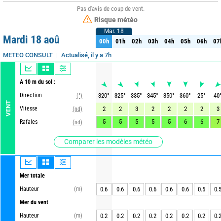
Pas d'avis de coup de vent.
Risque météo
Mar. 18
Mar. 18
Mardi 18 aoû
00h
01h
02h
03h
04h
05h
06h
07
00h
01h
02h
03h
04h
05h
06h
07
Actualisé, il y a 7h
METEO CONSULT
A 10 m du sol :
Direction
320
°
325
°
335
°
345
°
350
°
360
°
25
°
40
(°)
VENT
Vitesse
2
2
3
2
2
2
2
3
(nd)
5
5
5
5
5
6
6
7
Rafales
(nd)
Comparer les modèles météo
Mer totale
Hauteur
(m)
0.6
0.6
0.6
0.6
0.6
0.6
0.5
0.
Mer du vent
Hauteur
(m)
0.2
0.2
0.2
0.2
0.2
0.2
0.2
0.