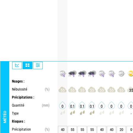
Nuages :
Nébulosité
(%)
55
55
55
55
55
55
55
3
Précipitations :
Quantité
(mm)
0
0.1
0.1
0.1
0
0
0
0
MÉTÉO
Type
-
Risques :
Précipitation
(%)
40
55
55
55
40
40
20
0