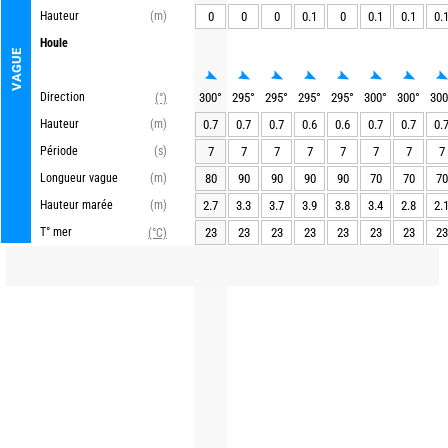
Hauteur
(m)
0
0
0
0.1
0
0.1
0.1
0.
Houle
VAGUE
Direction
300
°
295
°
295
°
295
°
295
°
300
°
300
°
300
(°)
Hauteur
(m)
0.7
0.7
0.7
0.6
0.6
0.7
0.7
0.
Période
(s)
7
7
7
7
7
7
7
7
Longueur vague
(m)
80
90
90
90
90
70
70
70
Hauteur marée
(m)
2.7
3.3
3.7
3.9
3.8
3.4
2.8
2.
T° mer
23
23
23
23
23
23
23
23
(°C)