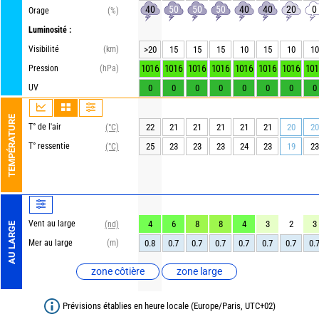
40
50
50
50
40
40
20
0
Orage
(%)
Luminosité :
Visibilité
(km)
>20
15
15
15
10
15
10
10
1016
1016
1016
1016
1016
1016
1016
101
Pression
(hPa)
UV
0
0
0
0
0
0
0
0
TEMPÉRATURE
T° de l'air
22
21
21
21
21
21
20
20
(°C)
T° ressentie
25
23
23
23
24
23
19
23
(°C)
Vent au large
4
6
8
8
4
3
2
3
(nd)
AU LARGE
Mer au large
(m)
0.8
0.7
0.7
0.7
0.7
0.7
0.7
0.
zone côtière
zone large
Prévisions établies en heure locale (Europe/Paris, UTC+02)