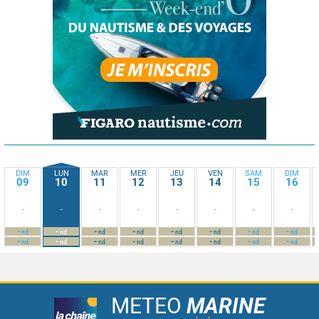
DIM
LUN
MAR
MER
JEU
VEN
SAM
DIM
09
10
11
12
13
14
15
16
-
-
-
-
-
-
-
-
-
-
-
-
-
-
-
-
nd
nd
nd
nd
nd
nd
nd
nd
-
-
-
-
-
-
-
-
nd
nd
nd
nd
nd
nd
nd
nd
METEO
MARINE