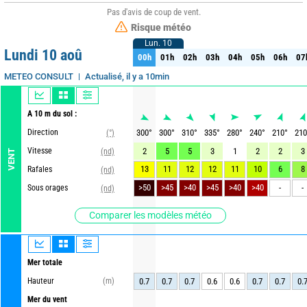
Pas d'avis de coup de vent.
Risque météo
Lun. 10
Lun. 10
Lundi 10 aoû
00h
01h
02h
03h
04h
05h
06h
07
00h
01h
02h
03h
04h
05h
06h
07
Actualisé, il y a 10min
METEO CONSULT
A 10 m du sol :
Direction
300
°
300
°
310
°
335
°
280
°
240
°
210
°
210
(°)
Vitesse
2
5
5
3
1
2
2
3
(nd)
VENT
13
11
12
12
11
10
6
8
Rafales
(nd)
>50
>45
>40
>45
>40
>40
-
-
Sous orages
(nd)
Comparer les modèles météo
Mer totale
Hauteur
(m)
0.7
0.7
0.7
0.6
0.6
0.7
0.7
0.
Mer du vent