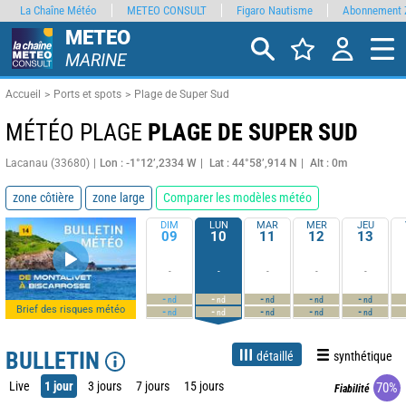
La Chaîne Météo
METEO CONSULT
Figaro Nautisme
Abonnement 
METEO
MARINE
Accueil
Ports et spots
Plage de Super Sud
MÉTÉO PLAGE
PLAGE DE SUPER SUD
Lacanau (33680)
Lon : -1°12’,2334 W
Lat : 44°58’,914 N
Alt : 0m
zone côtière
zone large
Comparer les modèles météo
DIM
LUN
MAR
MER
JEU
09
10
11
12
13
-
-
-
-
-
-
-
-
-
-
nd
nd
nd
nd
nd
Brief des risques météo
-
-
-
-
-
nd
nd
nd
nd
nd
BULLETIN
détaillé
synthétique
Live
1 jour
3 jours
7 jours
15 jours
70%
Fiabilité