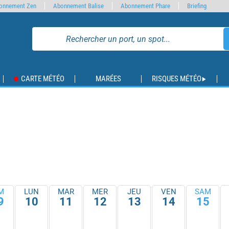
onnement Zen
Abonnement Balise
Abonnement Phare
Briefing
CARTE MÉTÉO
MARÉES
RISQUES MÉTÉO
M
LUN
MAR
MER
JEU
VEN
SAM
9
10
11
12
13
14
15