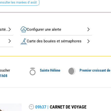
nsulter les marées d' août
ité...
Configurer une alerte
Carte des bouées et sémaphores
oucher
Sainte Hélène
Premier croissant de
1h08
09h37 |
CARNET DE VOYAGE