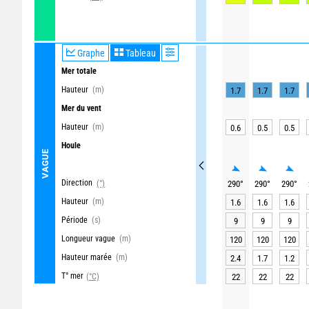
Graphe
Tableau
Mer totale
Hauteur
(m)
1.7
1.7
1.7
Mer du vent
Hauteur
(m)
0.6
0.5
0.5
Houle
VAGUE
Direction
(°)
290
°
290
°
290
°
Hauteur
(m)
1.6
1.6
1.6
Période
(s)
9
9
9
Longueur vague
(m)
120
120
120
Hauteur marée
(m)
2.4
1.7
1.2
T° mer
(°C)
22
22
22