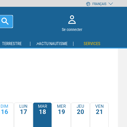
FRANÇAIS
Se connecter
TERRESTRE
ACTU NAUTISME
SERVICES
DIM
LUN
MAR
MER
JEU
VEN
16
17
18
19
20
21