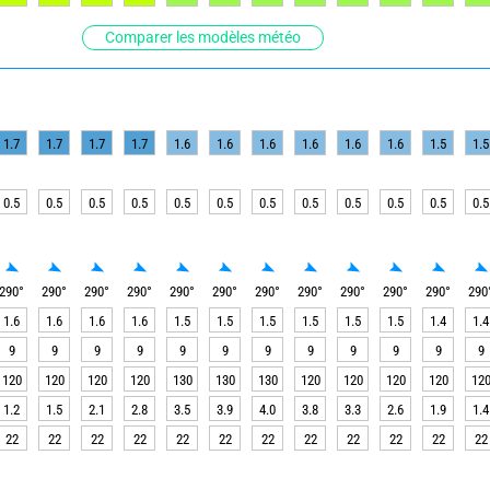
Comparer les modèles météo
1.7
1.7
1.7
1.7
1.6
1.6
1.6
1.6
1.6
1.6
1.5
1.5
0.5
0.5
0.5
0.5
0.5
0.5
0.5
0.5
0.5
0.5
0.5
0.5
290
°
290
°
290
°
290
°
290
°
290
°
290
°
290
°
290
°
290
°
290
°
290
1.6
1.6
1.6
1.6
1.5
1.5
1.5
1.5
1.5
1.5
1.4
1.4
9
9
9
9
9
9
9
9
9
9
9
9
120
120
120
120
130
130
130
120
120
120
120
12
1.2
1.5
2.1
2.8
3.5
3.9
4.0
3.8
3.3
2.6
1.9
1.4
22
22
22
22
22
22
22
22
22
22
22
22