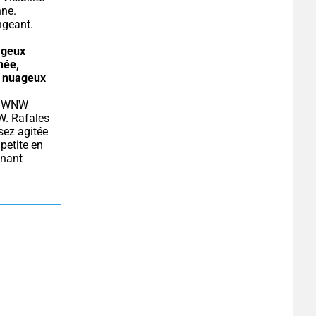
ne. 
ngeant.
geux 
ée, 
 nuageux 
W. Rafales 
ez agitée 
etite en 
nant 