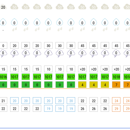
20
50
50
50
50
50
50
50
50
50
50
50
0
0
0
0
0
0
0
0
0
0
0
0
-
0
20
20
20
30
30
30
45
45
45
45
45
0
0
0
0
0
0
0
0
0
0
0
0
15
15
15
15
10
10
10
>20
>20
>20
>20
>2
1016
1017
1017
1017
1017
1017
1017
1017
1017
1017
1018
101
0
0
0
0
0
0
0
4
4
4
7
7
21
20
20
20
20
20
20
22
22
22
24
24
22
22
22
22
19
19
19
26
26
26
29
29