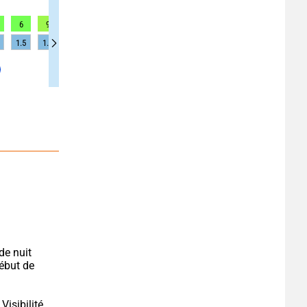
6
9
9
9
12
12
12
10
10
1.5
1.4
1.4
1.4
1.3
1.3
1.3
1.3
1.3
e nuit 
ébut de 
sibilité 