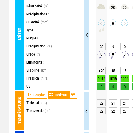
Nébulosité
(%)
50
20
20
Précipitations :
Quantité
(mm)
0
0
0
MÉTÉO
Type
-
-
Risques :
Précipitation
(%)
30
0
0
0
0
0
Orage
(%)
Luminosité :
Visibilité
(km)
>20
15
15
Pression
(hPa)
1016
1016
1016
UV
0
0
0
Graphe
Tableau
TEMPÉRATURE
T° de l'air
(°C)
22
21
21
T° ressentie
(°C)
22
22
22