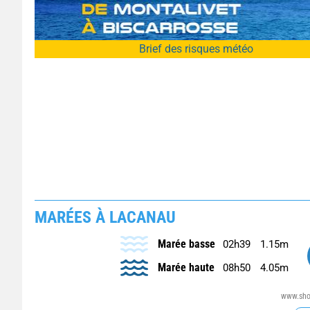
Brief des risques météo
MARÉES À LACANAU
Marée basse
02h39
1.15m
Marée haute
08h50
4.05m
www.shom