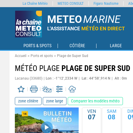
La Chaîne Météo
METEO CONSULT
Figaro Nautisme
Ab
METEO
MARINE
L'ASSISTANCE
MÉTÉO EN DIRECT
PORTS & SPOTS
CÔTIÈRE
LARGE
Accueil
Ports et spots
Plage de Super Sud
MÉTÉO PLAGE
PLAGE DE SUPER SUD
Lacanau (33680)
Lon : -1°12’,2334 W
Lat : 44°58’,914 N
Alt : 0m
zone côtière
zone large
Comparer les modèles météo
VEN
SAM
DI
07
08
0