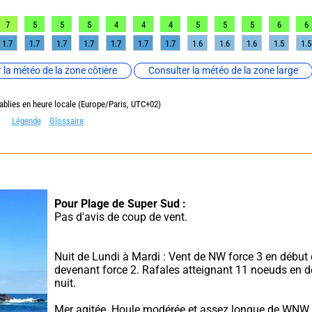
7
5
5
5
4
4
4
5
5
5
6
6
1.7
1.7
1.7
1.7
1.7
1.7
1.7
1.6
1.6
1.6
1.5
1.5
 la météo de la zone côtière
Consulter la météo de la zone large
ablies en heure locale (Europe/Paris, UTC+02)
Légende
Glossaire
Pour Plage de Super Sud :
Pas d'avis de coup de vent.
Nuit de Lundi à Mardi : Vent de NW force 3 en début d
devenant force 2. Rafales atteignant 11 noeuds en d
nuit.
Mer agitée. Houle modérée et assez longue de WNW. Vi