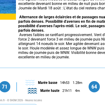
excellente devenant bonne en milieu de nuit puis bon
Journée de Mardi 18 août : L'état du ciel restera cha
Alternance de larges éclaircies et de passages nua
parfois denses.
Possibilité d'averses en fin de matin
possibilité d'averses l'après-midi.
Le soir, passages
parfois denses.
 Averses faibles se raréfiant progressivement. Vent d'WNW 
force 2 devenant force 3 en milieu de journée puis N
atteignant 14 noeuds le soir. Mer agitée devenant ass
le soir. Houle modérée et assez longue de WNW puis p
milieu de journée puis de WNW. Visibilité bonne deve
excellente en milieu de journée.
Marée basse
14h53
1.28m
71
64
Marée haute
21h11
4m
.fr - © SHOM 2026 - Heures locales