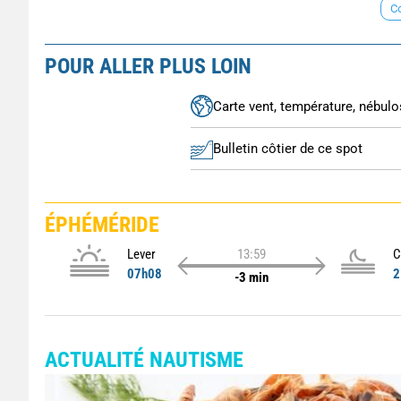
Co
POUR ALLER PLUS LOIN
Carte vent, température, nébulos
Bulletin côtier de ce spot
ÉPHÉMÉRIDE
Lever
13:59
C
07h08
2
-3 min
ACTUALITÉ NAUTISME