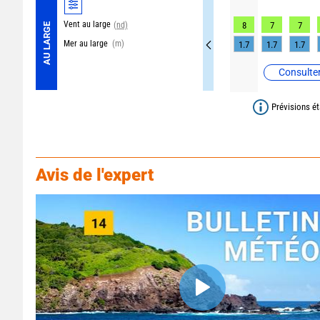
Vent au large
(nd)
8
7
7
AU LARGE
Mer au large
(m)
1.7
1.7
1.7
Consulter
Prévisions ét
Avis de l'expert