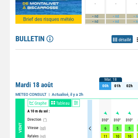
-
-
-
-
-
-
nd
nd
n
Brief des risques météo
-
-
-
nd
nd
n
BULLETIN
détaillé
Mar. 18
Mar. 18
Mardi 18 août
00h
01h
02h
00h
01h
02h
Actualisé, il y a 2h
METEO CONSULT
Graphe
Tableau
A 10 m du sol :
Direction
(°)
310
°
310
°
310
°
VENT
Vitesse
(nd)
6
5
5
Rafales
11
10
10
(nd)