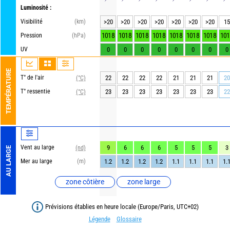
Luminosité :
Visibilité
(km)
>20
>20
>20
>20
>20
>20
>20
15
1018
1018
1018
1018
1018
1018
1018
101
Pression
(hPa)
UV
0
0
0
0
0
0
0
0
TEMPÉRATURE
T° de l'air
22
22
22
22
21
21
21
20
(°C)
T° ressentie
23
23
23
23
23
23
23
22
(°C)
Vent au large
9
6
6
6
5
5
5
3
(nd)
AU LARGE
Mer au large
(m)
1.2
1.2
1.2
1.2
1.1
1.1
1.1
1.
zone côtière
zone large
Prévisions établies en heure locale (Europe/Paris, UTC+02)
Légende
Glossaire