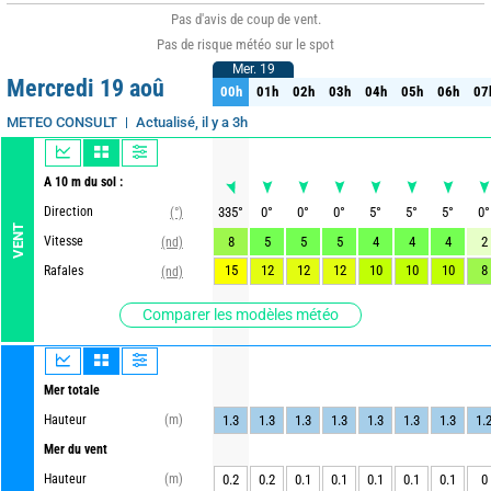
Pas d'avis de coup de vent.
Pas de risque météo sur le spot
Mer. 19
Mer. 19
Mercredi 19 aoû
00h
01h
02h
03h
04h
05h
06h
07
00h
01h
02h
03h
04h
05h
06h
07
Actualisé, il y a 3h
METEO CONSULT
A 10 m du sol :
Direction
335
°
0
°
0
°
0
°
5
°
5
°
5
°
0
°
(°)
VENT
Vitesse
8
5
5
5
4
4
4
2
(nd)
15
12
12
12
10
10
10
8
Rafales
(nd)
Comparer les modèles météo
Mer totale
Hauteur
(m)
1.3
1.3
1.3
1.3
1.3
1.3
1.3
1.
Mer du vent
Hauteur
(m)
0.2
0.2
0.1
0.1
0.1
0.1
0.1
0