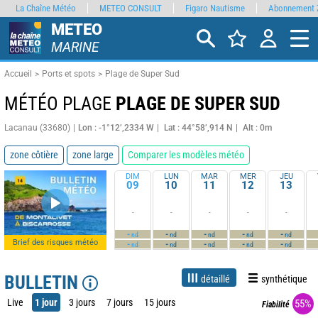
La Chaîne Météo
METEO CONSULT
Figaro Nautisme
Abonnement 
METEO
MARINE
Accueil
Ports et spots
Plage de Super Sud
MÉTÉO PLAGE
PLAGE DE SUPER SUD
Lacanau (33680)
Lon : -1°12’,2334 W
Lat : 44°58’,914 N
Alt : 0m
zone côtière
zone large
Comparer les modèles météo
DIM
LUN
MAR
MER
JEU
09
10
11
12
13
-
-
-
-
-
-
-
-
-
-
nd
nd
nd
nd
nd
Brief des risques météo
-
-
-
-
-
nd
nd
nd
nd
nd
BULLETIN
détaillé
synthétique
Live
1 jour
3 jours
7 jours
15 jours
55%
Fiabilité