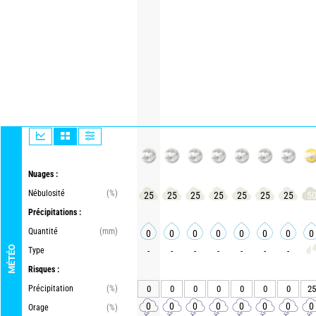
Nuages :
Nébulosité
(%)
25
25
25
25
25
25
25
5
Précipitations :
Quantité
(mm)
0
0
0
0
0
0
0
0
MÉTÉO
Type
-
-
-
-
-
-
-
Risques :
Précipitation
(%)
0
0
0
0
0
0
0
25
0
0
0
0
0
0
0
0
Orage
(%)