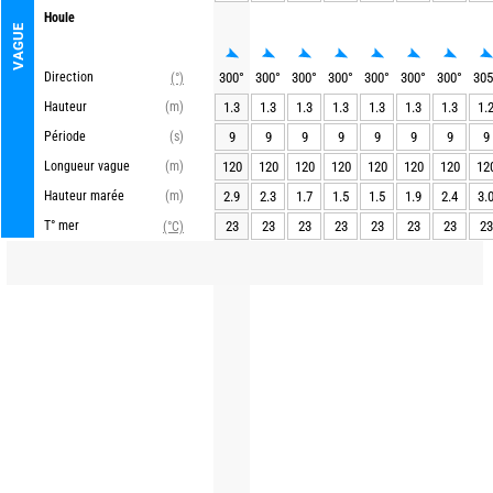
Houle
VAGUE
Direction
300
°
300
°
300
°
300
°
300
°
300
°
300
°
305
(°)
Hauteur
(m)
1.3
1.3
1.3
1.3
1.3
1.3
1.3
1.
Période
(s)
9
9
9
9
9
9
9
9
Longueur vague
(m)
120
120
120
120
120
120
120
12
Hauteur marée
(m)
2.9
2.3
1.7
1.5
1.5
1.9
2.4
3.
T° mer
23
23
23
23
23
23
23
23
(°C)