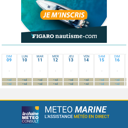
DIM
LUN
MAR
MER
JEU
VEN
SAM
DIM
09
10
11
12
13
14
15
16
-
-
-
-
-
-
-
-
-
-
-
-
-
-
-
-
nd
nd
nd
nd
nd
nd
nd
nd
-
-
-
-
-
-
-
-
nd
nd
nd
nd
nd
nd
nd
nd
METEO
MARINE
L'ASSISTANCE
MÉTÉO EN DIRECT