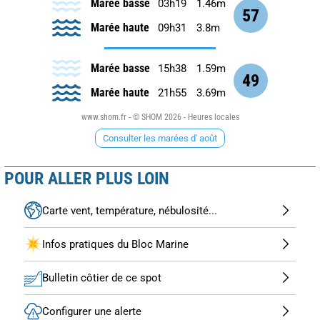
Marée basse
03h19
1.46m
57
Marée haute
09h31
3.8m
Marée basse
15h38
1.59m
49
Marée haute
21h55
3.69m
www.shom.fr - © SHOM 2026 - Heures locales
Consulter les marées d' août
POUR ALLER PLUS LOIN
Carte vent, température, nébulosité...
Infos pratiques du Bloc Marine
Bulletin côtier de ce spot
Configurer une alerte