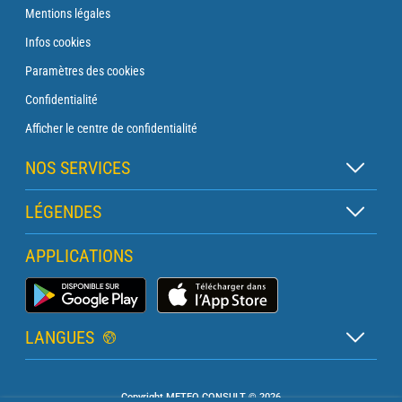
Mentions légales
Infos cookies
Paramètres des cookies
Confidentialité
Afficher le centre de confidentialité
NOS SERVICES
Abonnement Zen
LÉGENDES
Abonnement Balise
Légende des cartes
APPLICATIONS
Abonnement Traversée
Légende des pictogrammes
Abonnement Phare
Application Météo Marine
Glossaire
Briefing avec un prévisionniste
LANGUES
Bulletin Pro Marine
Français
Devis services PRO
Copyright METEO CONSULT © 2026