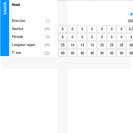
VAGUE
Houle
Direction
235
(°)
Hauteur
(m)
0
0
0
0
0
0
0
0.
Période
(s)
0
0
0
0
0
0
0
4
Longueur vague
(m)
25
15
15
15
25
25
25
30
T° mer
30
30
30
30
30
30
30
30
(°C)