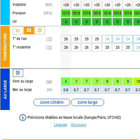
Visibilité
(km)
>20
>20
>20
>20
>20
>20
>20
>2
1015
1016
1016
1016
1016
1016
1016
101
Pression
(hPa)
UV
0
0
0
0
0
0
0
0
TEMPÉRATURE
T° de l'air
26
25
25
25
24
24
24
24
(°C)
T° ressentie
28
26
26
26
25
25
25
24
(°C)
Vent au large
6
7
7
7
9
9
9
10
(nd)
AU LARGE
Mer au large
(m)
0.8
0.7
0.7
0.7
0.7
0.7
0.7
0.
zone côtière
zone large
Prévisions établies en heure locale (Europe/Paris, UTC+02)
Légende
Glossaire