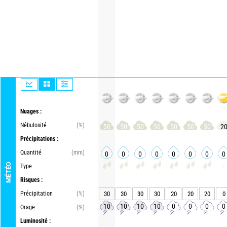
Nuages :
Nébulosité
(%)
50
50
50
50
50
50
50
2
Précipitations :
Quantité
(mm)
0
0
0
0
0
0
0
0
MÉTÉO
Type
-
Risques :
Précipitation
(%)
30
30
30
30
20
20
20
0
10
10
10
10
0
0
0
0
Orage
(%)
Luminosité :