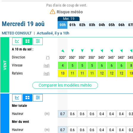
Pas d'avis de coup de vent.
Risque météo
Mer. 19
Mer. 19
Mercredi 19 aoû
00h
01h
02h
03h
04h
05h
06h
07
00h
01h
02h
03h
04h
05h
06h
07
Actualisé, il y a 10h
METEO CONSULT
A 10 m du sol :
Direction
320
°
350
°
350
°
350
°
345
°
345
°
345
°
345
(°)
VENT
Vitesse
4
5
5
5
6
6
6
8
(nd)
13
11
11
11
12
12
12
13
Rafales
(nd)
Comparer les modèles météo
Mer totale
Hauteur
(m)
0.7
0.6
0.6
0.6
0.4
0.4
0.4
0.
Mer du vent
Hauteur
(m)
0.7
0.6
0.6
0.6
0.4
0.4
0.4
0.