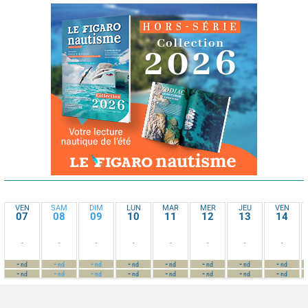
VEN
SAM
DIM
LUN
MAR
MER
JEU
VEN
07
08
09
10
11
12
13
14
-
-
-
-
-
-
-
-
-
-
-
-
-
-
-
-
nd
nd
nd
nd
nd
nd
nd
nd
-
-
-
-
-
-
-
-
nd
nd
nd
nd
nd
nd
nd
nd