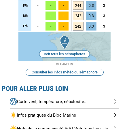
19h
-
-
-
244
0.3
3
18h
-
-
-
242
0.3
3
17h
-
-
-
242
0.3
3
Voir tous les sémaphores
CANDHIS
Consulter les infos météo du sémaphore
POUR ALLER PLUS LOIN
Carte vent, température, nébulosité...
Infos pratiques du Bloc Marine
Note de la communauté 5/5 | Voir tous les avis