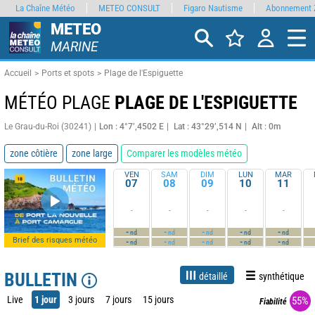
La Chaîne Météo
METEO CONSULT
Figaro Nautisme
Abonnement 
METEO
MARINE
Accueil
Ports et spots
Plage de l'Espiguette
MÉTÉO PLAGE
PLAGE DE L'ESPIGUETTE
Le Grau-du-Roi (30241)
Lon : 4°7’,4502 E
Lat : 43°29’,514 N
Alt : 0m
zone côtière
zone large
Comparer les modèles météo
VEN
SAM
DIM
LUN
MAR
07
08
09
10
11
-
-
-
-
-
-
-
-
-
-
nd
nd
nd
nd
nd
Brief des risques météo
-
-
-
-
-
nd
nd
nd
nd
nd
BULLETIN
détaillé
synthétique
Live
1 jour
3 jours
7 jours
15 jours
55%
Fiabilité