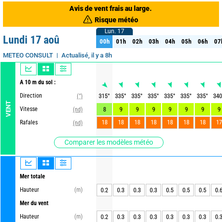
Avis de vent frais au large.
Risque météo
Lun. 17
Lun. 17
Lundi 17 aoû
00h
01h
02h
03h
04h
05h
06h
07
00h
01h
02h
03h
04h
05h
06h
07
Actualisé, il y a 8h
METEO CONSULT
A 10 m du sol :
Direction
315
°
335
°
335
°
335
°
335
°
335
°
335
°
340
(°)
VENT
Vitesse
8
9
9
9
9
9
9
9
(nd)
18
18
18
18
18
18
18
17
Rafales
(nd)
Comparer les modèles météo
Mer totale
Hauteur
(m)
0.2
0.3
0.3
0.3
0.5
0.5
0.5
0.
Mer du vent
Hauteur
(m)
0.2
0.3
0.3
0.3
0.3
0.3
0.3
0.