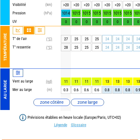
Visibilité
(km)
>20
>20
>20
>20
>20
>20
>20
>2
1014
1015
1015
1015
1015
1015
1015
101
Pression
(hPa)
UV
0
0
0
0
0
0
0
0
TEMPÉRATURE
T° de l'air
27
25
25
25
24
24
24
24
(°C)
T° ressentie
28
25
25
25
24
24
24
24
(°C)
Vent au large
11
11
11
11
13
13
13
13
(nd)
AU LARGE
Mer au large
(m)
0.3
0.6
0.6
0.6
0.8
0.8
0.8
0.
zone côtière
zone large
Prévisions établies en heure locale (Europe/Paris, UTC+02)
Légende
Glossaire