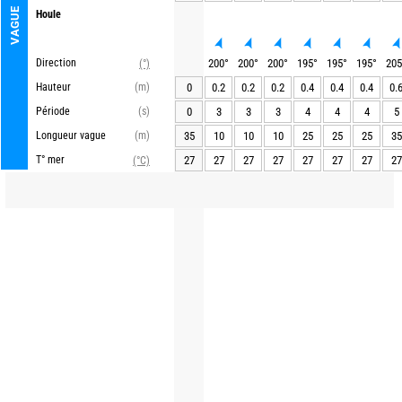
VAGUE
Houle
Direction
200
°
200
°
200
°
195
°
195
°
195
°
205
(°)
Hauteur
(m)
0
0.2
0.2
0.2
0.4
0.4
0.4
0.
Période
(s)
0
3
3
3
4
4
4
5
Longueur vague
(m)
35
10
10
10
25
25
25
35
T° mer
27
27
27
27
27
27
27
27
(°C)