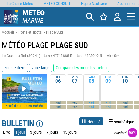
La Chaîne Météo
METEO CONSULT
Figaro Nautisme
Abonnement 
METEO
MARINE
Accueil
Ports et spots
Plage Sud
MÉTÉO PLAGE
PLAGE SUD
Le Grau-du-Roi (30241)
Lon : 4°7’,3668 E
Lat : 43°30’,9 N
Alt : 0m
zone côtière
zone large
Comparer les modèles météo
JEU
VEN
SAM
DIM
LUN
06
07
08
09
10
-
-
-
-
-
-
-
-
-
-
nd
nd
nd
nd
nd
Brief des risques météo
-
-
-
-
-
nd
nd
nd
nd
nd
BULLETIN
détaillé
synthétique
Live
1 jour
3 jours
7 jours
15 jours
55%
Fiabilité