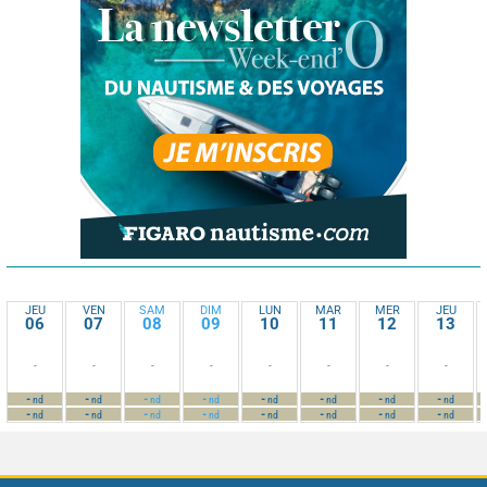
JEU
VEN
SAM
DIM
LUN
MAR
MER
JEU
06
07
08
09
10
11
12
13
-
-
-
-
-
-
-
-
-
-
-
-
-
-
-
-
nd
nd
nd
nd
nd
nd
nd
nd
-
-
-
-
-
-
-
-
nd
nd
nd
nd
nd
nd
nd
nd