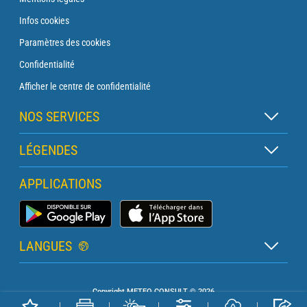
Infos cookies
Paramètres des cookies
Confidentialité
Afficher le centre de confidentialité
NOS SERVICES
Abonnement Zen
LÉGENDES
Abonnement Balise
Légende des cartes
APPLICATIONS
Abonnement Traversée
Légende des pictogrammes
Abonnement Phare
Application Météo Marine
Glossaire
Briefing avec un prévisionniste
LANGUES
Bulletin Pro Marine
Français
Devis services PRO
Copyright METEO CONSULT © 2026
Anglais
Météo Terrestre