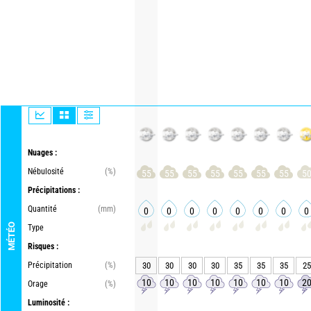
Nuages :
Nébulosité
(%)
55
55
55
55
55
55
55
5
Précipitations :
Quantité
(mm)
0
0
0
0
0
0
0
0
MÉTÉO
Type
Risques :
Précipitation
(%)
30
30
30
30
35
35
35
25
10
10
10
10
10
10
10
2
Orage
(%)
Luminosité :