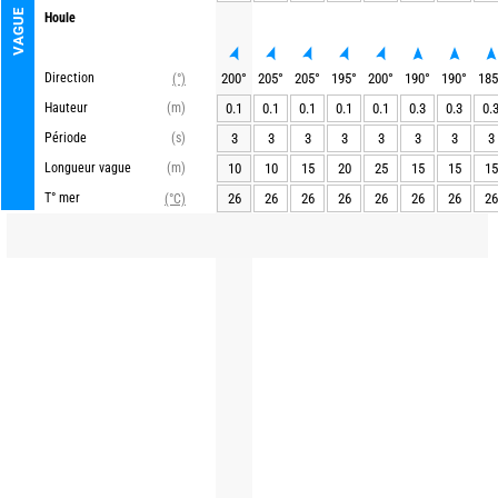
VAGUE
Houle
Direction
200
°
205
°
205
°
195
°
200
°
190
°
190
°
185
(°)
Hauteur
(m)
0.1
0.1
0.1
0.1
0.1
0.3
0.3
0.
Période
(s)
3
3
3
3
3
3
3
3
Longueur vague
(m)
10
10
15
20
25
15
15
15
T° mer
26
26
26
26
26
26
26
26
(°C)