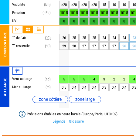
Visibilité
(km)
>20
>20
>20
>20
15
10
10
10
1015
1015
1015
1015
1015
1015
1015
101
Pression
(hPa)
UV
0
0
0
0
0
0
0
0
TEMPÉRATURE
T° de l'air
26
25
25
25
24
24
24
23
(°C)
T° ressentie
29
28
27
27
27
27
26
26
(°C)
Vent au large
5
5
5
4
3
2
2
4
(nd)
AU LARGE
Mer au large
(m)
0.5
0.4
0.4
0.4
0.3
0.4
0.4
0.
zone côtière
zone large
Prévisions établies en heure locale (Europe/Paris, UTC+02)
Légende
Glossaire