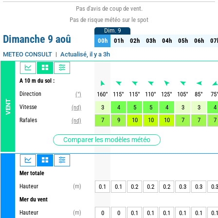
Pas d'avis de coup de vent.
Pas de risque météo sur le spot
Dim. 9
Dim. 9
Dimanche 9 aoû
00h
01h
02h
03h
04h
05h
06h
07
00h
01h
02h
03h
04h
05h
06h
07
Actualisé, il y a 3h
METEO CONSULT
A 10 m du sol :
Direction
160
°
115
°
115
°
110
°
125
°
105
°
85
°
75
(°)
VENT
Vitesse
3
4
5
5
4
3
3
4
(nd)
7
9
10
10
10
7
7
7
Rafales
(nd)
Comparer les modèles météo
Mer totale
Hauteur
(m)
0.1
0.1
0.2
0.2
0.2
0.3
0.3
0.
Mer du vent
Hauteur
(m)
0
0
0.1
0.1
0.1
0.1
0.1
0.