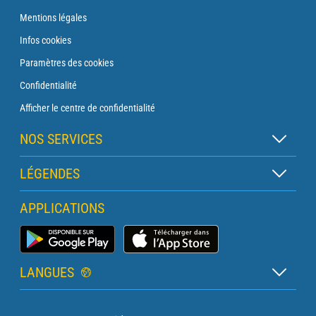
Mentions légales
Infos cookies
Paramètres des cookies
Confidentialité
Afficher le centre de confidentialité
NOS SERVICES
Abonnement Zen
LÉGENDES
Abonnement Balise
Légende des cartes
APPLICATIONS
Abonnement Traversée
Légende des pictogrammes
Abonnement Phare
Application Météo Marine
Glossaire
Briefing avec un prévisionniste
LANGUES
Bulletin Pro Marine
Français
Devis services PRO