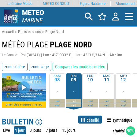
La Chaîne Météo
METEO CONSULT
Figaro Nautisme
Abonnement 
METEO
MARINE
Accueil
Ports et spots
Plage Nord
MÉTÉO PLAGE
PLAGE NORD
Le Grau-du-Roi (30241)
Lon : 4°7’,9332 E
Lat : 43°31’,314 N
Alt : 0m
zone côtière
zone large
Comparer les modèles météo
SAM
DIM
LUN
MAR
MER
08
09
10
11
12
-
-
-
-
-
-
-
-
-
-
nd
nd
nd
nd
nd
Brief des risques météo
-
-
-
-
-
nd
nd
nd
nd
nd
BULLETIN
détaillé
synthétique
Live
1 jour
3 jours
7 jours
15 jours
90%
Fiabilité