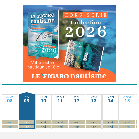
SAM
DIM
LUN
MAR
MER
JEU
VEN
SAM
08
09
10
11
12
13
14
15
-
-
-
-
-
-
-
-
-
-
-
-
-
-
-
-
nd
nd
nd
nd
nd
nd
nd
nd
-
-
-
-
-
-
-
-
nd
nd
nd
nd
nd
nd
nd
nd