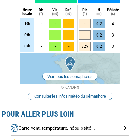
Heure
Dir.
Vit.
Raf.
Dir.
H
Période
locale
(°)
(nd)
(nd)
(°)
(m)
(s)
10h
-
-
-
-
0.2
4
09h
-
-
-
-
0.2
3
08h
-
-
-
325
0.2
3
Voir tous les sémaphores
CANDHIS
Consulter les infos météo du sémaphore
POUR ALLER PLUS LOIN
Carte vent, température, nébulosité...