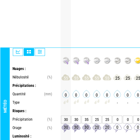
Nuages :
Nébulosité
(%)
55
55
55
55
55
25
25
2
Précipitations :
Quantité
(mm)
0
0
0
0
0
0
0
0
MÉTÉO
Type
-
-
-
Risques :
Précipitation
(%)
30
30
35
25
25
0
0
0
30
30
30
20
20
0
0
0
Orage
(%)
Luminosité :