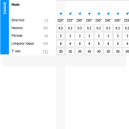
VAGUE
Houle
Direction
220
°
225
°
230
°
230
°
230
°
230
°
230
°
225
(°)
Hauteur
(m)
0.2
0.2
0.2
0.2
0.2
0.2
0.2
0.
Période
(s)
2
2
2
2
2
2
2
2
Longueur vague
(m)
8
8
8
8
8
8
8
8
T° mer
30
30
30
30
30
30
30
30
(°C)