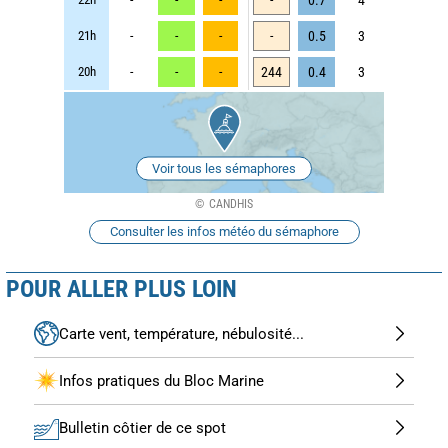
21h
-
-
-
-
0.5
3
20h
-
-
-
244
0.4
3
Voir tous les sémaphores
CANDHIS
Consulter les infos météo du sémaphore
POUR ALLER PLUS LOIN
Carte vent, température, nébulosité...
Infos pratiques du Bloc Marine
Bulletin côtier de ce spot