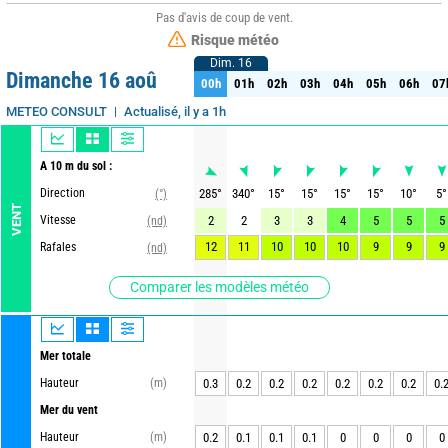
Pas d'avis de coup de vent.
Risque météo
Dim. 16
Dim. 16
Dimanche 16 aoû
00h
01h
02h
03h
04h
05h
06h
07
00h
01h
02h
03h
04h
05h
06h
07
Actualisé, il y a 1h
METEO CONSULT
A 10 m du sol :
Direction
285
°
340
°
15
°
15
°
15
°
15
°
10
°
5
°
(°)
VENT
Vitesse
2
2
3
3
4
5
5
5
(nd)
12
11
10
10
10
9
9
9
Rafales
(nd)
Comparer les modèles météo
Mer totale
Hauteur
(m)
0.3
0.2
0.2
0.2
0.2
0.2
0.2
0.
Mer du vent
Hauteur
(m)
0.2
0.1
0.1
0.1
0
0
0
0