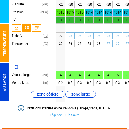
Visibilité
(km)
>20
>20
>20
>20
>20
>20
>20
>2
1015
1015
1015
1014
1014
1014
1014
101
Pression
(hPa)
UV
0
0
0
0
0
0
0
0
TEMPÉRATURE
T° de l'air
27
26
26
26
26
26
26
26
(°C)
T° ressentie
30
29
29
28
28
27
27
27
(°C)
Vent au large
4
4
4
4
4
4
5
6
(nd)
AU LARGE
Mer au large
(m)
0.2
0.3
0.3
0.3
0.3
0.3
0.3
0.
zone côtière
zone large
Prévisions établies en heure locale (Europe/Paris, UTC+02)
Légende
Glossaire