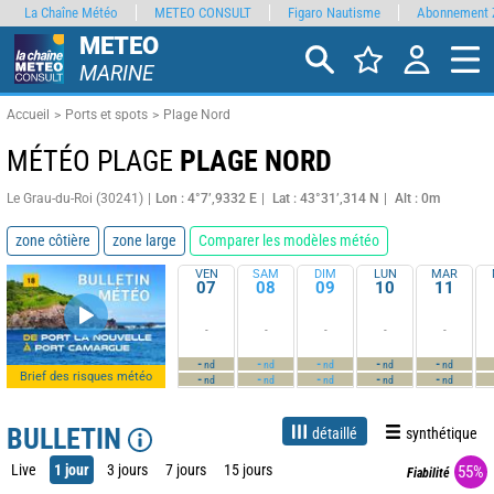
La Chaîne Météo
METEO CONSULT
Figaro Nautisme
Abonnement 
METEO
MARINE
Accueil
Ports et spots
Plage Nord
MÉTÉO PLAGE
PLAGE NORD
Le Grau-du-Roi (30241)
Lon : 4°7’,9332 E
Lat : 43°31’,314 N
Alt : 0m
zone côtière
zone large
Comparer les modèles météo
VEN
SAM
DIM
LUN
MAR
07
08
09
10
11
-
-
-
-
-
-
-
-
-
-
nd
nd
nd
nd
nd
Brief des risques météo
-
-
-
-
-
nd
nd
nd
nd
nd
BULLETIN
détaillé
synthétique
Live
1 jour
3 jours
7 jours
15 jours
55%
Fiabilité