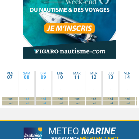
VEN
SAM
DIM
LUN
MAR
MER
JEU
VEN
07
08
09
10
11
12
13
14
-
-
-
-
-
-
-
-
-
-
-
-
-
-
-
-
nd
nd
nd
nd
nd
nd
nd
nd
-
-
-
-
-
-
-
-
nd
nd
nd
nd
nd
nd
nd
nd
METEO
MARINE
L'ASSISTANCE
MÉTÉO EN DIRECT