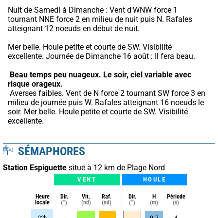
Nuit de Samedi à Dimanche : Vent d'WNW force 1 
tournant NNE force 2 en milieu de nuit puis N. Rafales 
atteignant 12 noeuds en début de nuit.
Mer belle. Houle petite et courte de SW. Visibilité 
excellente. Journée de Dimanche 16 août : Il fera beau.
Beau temps peu nuageux.
Le soir, ciel variable avec 
risque orageux.
 Averses faibles. Vent de N force 2 tournant SW force 3 en 
milieu de journée puis W. Rafales atteignant 16 noeuds le 
soir. Mer belle. Houle petite et courte de SW. Visibilité 
excellente.
SÉMAPHORES
Station Espiguette
situé à 12 km de Plage Nord
VENT
HOULE
Heure
Dir.
Vit.
Raf.
Dir.
H
Période
locale
(°)
(nd)
(nd)
(°)
(m)
(s)
22h
-
-
-
-
0.7
4