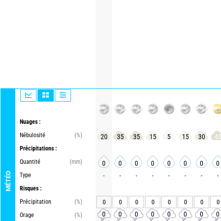
Nuages :
Nébulosité
(%)
20
35
35
15
5
15
30
4
Précipitations :
Quantité
(mm)
0
0
0
0
0
0
0
0
MÉTÉO
Type
-
-
-
-
-
-
-
-
Risques :
Précipitation
(%)
0
0
0
0
0
0
0
0
0
0
0
0
0
0
0
0
Orage
(%)