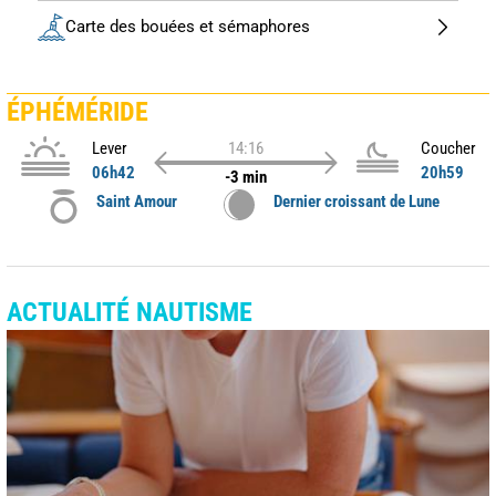
Carte des bouées et sémaphores
ÉPHÉMÉRIDE
Lever
14:16
Coucher
06h42
20h59
-3 min
Saint Amour
Dernier croissant de Lune
ACTUALITÉ NAUTISME