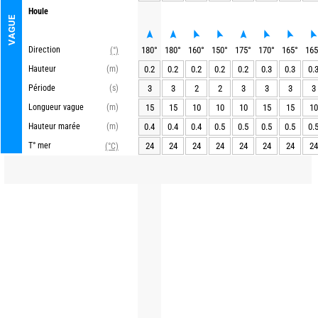
Houle
VAGUE
Direction
180
°
180
°
160
°
150
°
175
°
170
°
165
°
165
(°)
Hauteur
(m)
0.2
0.2
0.2
0.2
0.2
0.3
0.3
0.
Période
(s)
3
3
2
2
3
3
3
3
Longueur vague
(m)
15
15
10
10
10
15
15
10
Hauteur marée
(m)
0.4
0.4
0.4
0.5
0.5
0.5
0.5
0.
T° mer
24
24
24
24
24
24
24
24
(°C)