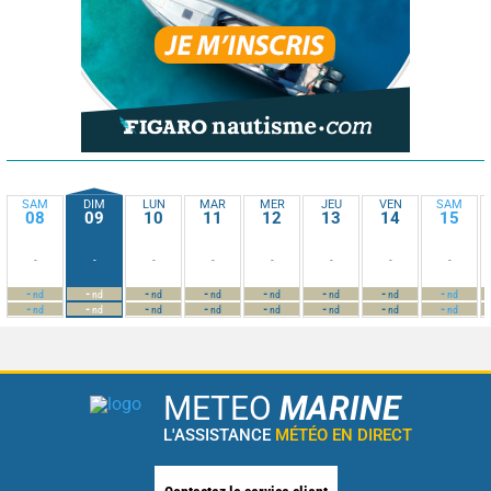
SAM
DIM
LUN
MAR
MER
JEU
VEN
SAM
08
09
10
11
12
13
14
15
-
-
-
-
-
-
-
-
-
-
-
-
-
-
-
-
nd
nd
nd
nd
nd
nd
nd
nd
-
-
-
-
-
-
-
-
nd
nd
nd
nd
nd
nd
nd
nd
METEO
MARINE
L'ASSISTANCE
MÉTÉO EN DIRECT