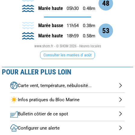
48
Marée haute
05h30
0.48m
Marée basse
11h54
0.38m
53
Marée haute
18h59
0.58m
www.shom.fr - © SHOM 2026 - Heures locales
Consulter les marées d' août
POUR ALLER PLUS LOIN
Carte vent, température, nébulosité...
Infos pratiques du Bloc Marine
Bulletin côtier de ce spot
Configurer une alerte