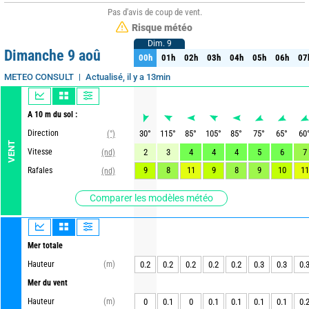
Pas d'avis de coup de vent.
Risque météo
Dim. 9
Dim. 9
Dimanche 9 aoû
00h
01h
02h
03h
04h
05h
06h
07
00h
01h
02h
03h
04h
05h
06h
07
Actualisé, il y a 13min
METEO CONSULT
A 10 m du sol :
Direction
30
°
115
°
85
°
105
°
85
°
75
°
65
°
60
(°)
VENT
Vitesse
2
3
4
4
4
5
6
7
(nd)
9
8
11
9
8
9
10
11
Rafales
(nd)
Comparer les modèles météo
Mer totale
Hauteur
(m)
0.2
0.2
0.2
0.2
0.2
0.3
0.3
0.
Mer du vent
Hauteur
(m)
0
0.1
0
0.1
0.1
0.1
0.1
0.