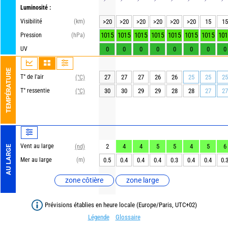
Luminosité :
Visibilité
(km)
>20
>20
>20
>20
>20
>20
15
15
1015
1015
1015
1015
1015
1015
1015
101
Pression
(hPa)
UV
0
0
0
0
0
0
0
0
TEMPÉRATURE
T° de l'air
27
27
27
26
26
25
25
25
(°C)
T° ressentie
30
30
29
29
28
28
27
27
(°C)
Vent au large
2
4
4
5
5
4
5
6
(nd)
AU LARGE
Mer au large
(m)
0.5
0.4
0.4
0.4
0.3
0.4
0.4
0.
zone côtière
zone large
Prévisions établies en heure locale (Europe/Paris, UTC+02)
Légende
Glossaire