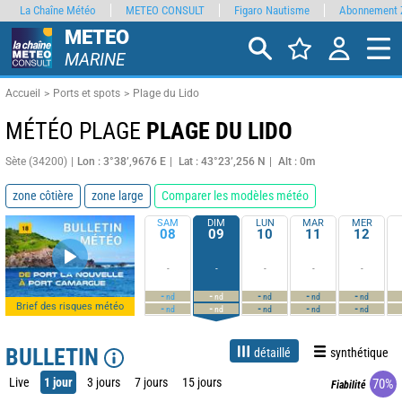
La Chaîne Météo
METEO CONSULT
Figaro Nautisme
Abonnement 
METEO
MARINE
Accueil
Ports et spots
Plage du Lido
MÉTÉO PLAGE
PLAGE DU LIDO
Sète (34200)
Lon : 3°38’,9676 E
Lat : 43°23’,256 N
Alt : 0m
zone côtière
zone large
Comparer les modèles météo
SAM
DIM
LUN
MAR
MER
08
09
10
11
12
-
-
-
-
-
-
-
-
-
-
nd
nd
nd
nd
nd
Brief des risques météo
-
-
-
-
-
nd
nd
nd
nd
nd
BULLETIN
détaillé
synthétique
Live
1 jour
3 jours
7 jours
15 jours
70%
Fiabilité