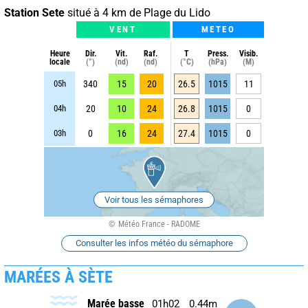
Station Sete
situé à 4 km de Plage du Lido
VENT
METEO
Heure
Dir.
Vit.
Raf.
T
Press.
Visib.
locale
(°)
(nd)
(nd)
(°C)
(hPa)
(M)
05h
340
15
20
26.5
1015
11
04h
20
10
24
26.8
1015
0
03h
0
16
24
27.4
1015
0
Voir tous les sémaphores
Météo France - RADOME
Consulter les infos météo du sémaphore
MARÉES À SÈTE
Marée basse
01h02
0.44m