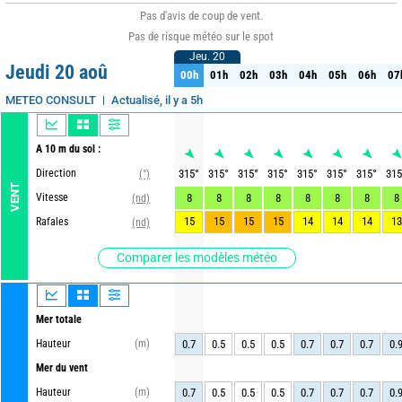
Pas d'avis de coup de vent.
Pas de risque météo sur le spot
Jeu. 20
Jeu. 20
Jeudi 20 aoû
00h
01h
02h
03h
04h
05h
06h
07
00h
01h
02h
03h
04h
05h
06h
07
Actualisé, il y a 5h
METEO CONSULT
A 10 m du sol :
Direction
315
°
315
°
315
°
315
°
315
°
315
°
315
°
315
(°)
VENT
Vitesse
8
8
8
8
8
8
8
8
(nd)
15
15
15
15
14
14
14
13
Rafales
(nd)
Comparer les modèles météo
Mer totale
Hauteur
(m)
0.7
0.5
0.5
0.5
0.7
0.7
0.7
0.
Mer du vent
Hauteur
(m)
0.7
0.5
0.5
0.5
0.7
0.7
0.7
0.