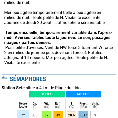
milieu de nuit.
Mer peu agitée temporairement belle à peu agitée en 
milieu de nuit. Houle petite de N. Visibilité excellente. 
Journée de Jeudi 20 août : L'atmosphère sera instable.
Temps ensoleillé, temporairement variable dans l'après-
midi.
Averses faibles toute la journée.
Le soir, passages 
nuageux parfois denses.
 Possibilité d'averses. Vent de NW force 3 tournant W force 
2 en milieu de journée puis devenant force 3. Rafales 
atteignant 14 noeuds. Mer peu agitée. Houle petite de N. 
Visibilité excellente.
SÉMAPHORES
Station Sete
situé à 4 km de Plage du Lido
VENT
METEO
Heure
Dir.
Vit.
Raf.
T
Press.
Visib.
locale
(°)
(nd)
(nd)
(°C)
(hPa)
(M)
02h
330
17
43
28.6
1017
9