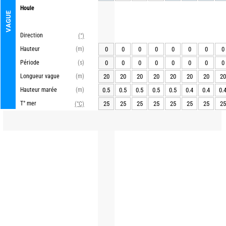
Houle
VAGUE
Direction
(°)
Hauteur
(m)
0
0
0
0
0
0
0
0
Période
(s)
0
0
0
0
0
0
0
0
Longueur vague
(m)
20
20
20
20
20
20
20
20
Hauteur marée
(m)
0.5
0.5
0.5
0.5
0.5
0.4
0.4
0.
T° mer
25
25
25
25
25
25
25
25
(°C)