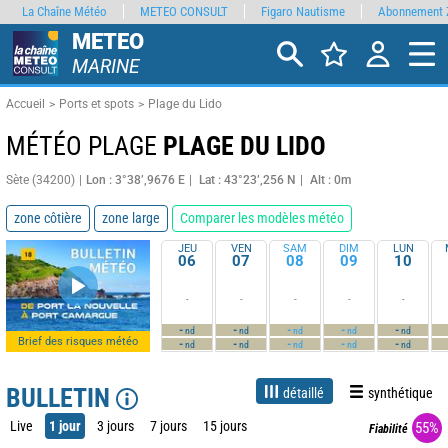
La Chaîne Météo
METEO CONSULT
Figaro Nautisme
Abonnement 
METEO
MARINE
Accueil
Ports et spots
Plage du Lido
MÉTÉO PLAGE
PLAGE DU LIDO
Sète (34200)
Lon : 3°38’,9676 E
Lat : 43°23’,256 N
Alt : 0m
zone côtière
zone large
Comparer les modèles météo
JEU
VEN
SAM
DIM
LUN
06
07
08
09
10
-
-
-
-
-
-
-
-
-
-
nd
nd
nd
nd
nd
Brief des risques météo
-
-
-
-
-
nd
nd
nd
nd
nd
BULLETIN
détaillé
synthétique
Live
1 jour
3 jours
7 jours
15 jours
55%
Fiabilité