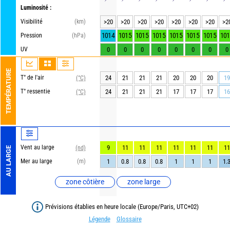
Luminosité :
Visibilité
(km)
>20
>20
>20
>20
>20
>20
>20
>2
1014
1015
1015
1015
1015
1015
1015
101
Pression
(hPa)
UV
0
0
0
0
0
0
0
0
TEMPÉRATURE
T° de l'air
24
21
21
21
20
20
20
19
(°C)
T° ressentie
24
21
21
21
17
17
17
16
(°C)
Vent au large
9
11
11
11
11
11
11
11
(nd)
AU LARGE
Mer au large
(m)
1
0.8
0.8
0.8
1
1
1
1.
zone côtière
zone large
Prévisions établies en heure locale (Europe/Paris, UTC+02)
Légende
Glossaire