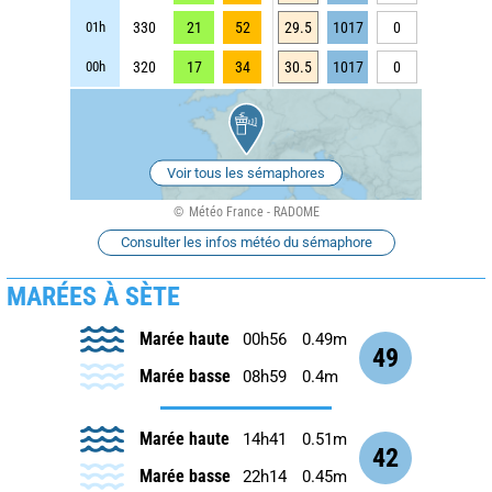
01h
330
21
52
29.5
1017
0
00h
320
17
34
30.5
1017
0
Voir tous les sémaphores
Météo France - RADOME
Consulter les infos météo du sémaphore
MARÉES À SÈTE
Marée haute
00h56
0.49m
49
Marée basse
08h59
0.4m
Marée haute
14h41
0.51m
42
Marée basse
22h14
0.45m