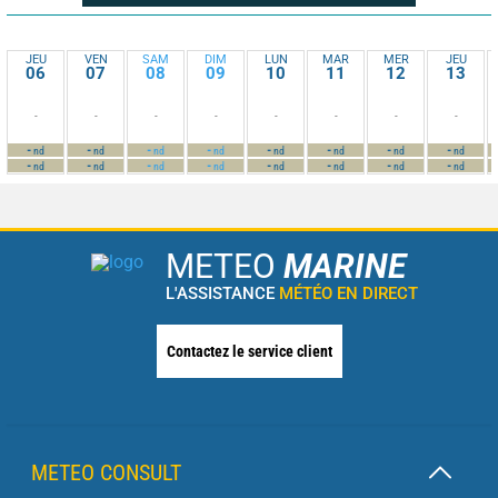
JEU
VEN
SAM
DIM
LUN
MAR
MER
JEU
06
07
08
09
10
11
12
13
-
-
-
-
-
-
-
-
-
-
-
-
-
-
-
-
nd
nd
nd
nd
nd
nd
nd
nd
-
-
-
-
-
-
-
-
nd
nd
nd
nd
nd
nd
nd
nd
METEO
MARINE
L'ASSISTANCE
MÉTÉO EN DIRECT
Contactez le service client
METEO CONSULT