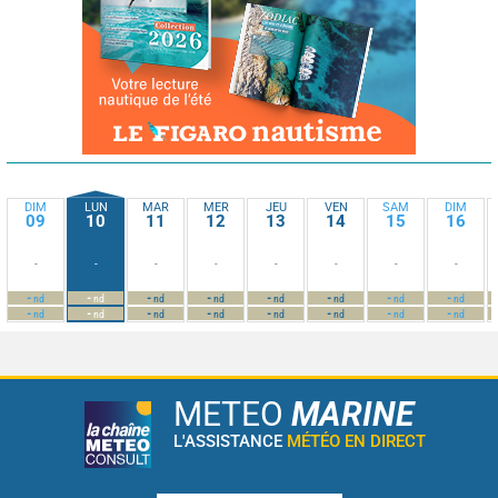
DIM
LUN
MAR
MER
JEU
VEN
SAM
DIM
09
10
11
12
13
14
15
16
-
-
-
-
-
-
-
-
-
-
-
-
-
-
-
-
nd
nd
nd
nd
nd
nd
nd
nd
-
-
-
-
-
-
-
-
nd
nd
nd
nd
nd
nd
nd
nd
METEO
MARINE
L'ASSISTANCE
MÉTÉO EN DIRECT