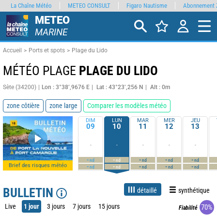
La Chaîne Météo
METEO CONSULT
Figaro Nautisme
Abonnement 
METEO
MARINE
Accueil
Ports et spots
Plage du Lido
MÉTÉO PLAGE
PLAGE DU LIDO
Sète (34200)
Lon : 3°38’,9676 E
Lat : 43°23’,256 N
Alt : 0m
zone côtière
zone large
Comparer les modèles météo
DIM
LUN
MAR
MER
JEU
09
10
11
12
13
-
-
-
-
-
-
-
-
-
-
nd
nd
nd
nd
nd
Brief des risques météo
-
-
-
-
-
nd
nd
nd
nd
nd
BULLETIN
détaillé
synthétique
Live
1 jour
3 jours
7 jours
15 jours
70%
Fiabilité