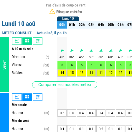
Pas d'avis de coup de vent.
Risque météo
Lun. 10
Lun. 10
Lundi 10 aoû
00h
01h
02h
03h
04h
05h
06h
07
00h
01h
02h
03h
04h
05h
06h
07
Actualisé, il y a 1h
METEO CONSULT
A 10 m du sol :
Direction
45
°
35
°
45
°
60
°
65
°
60
°
40
°
35
(°)
VENT
Vitesse
5
5
5
5
6
6
6
6
(nd)
14
15
13
11
11
12
12
11
Rafales
(nd)
Comparer les modèles météo
Mer totale
Hauteur
(m)
0.5
0.5
0.4
0.4
0.4
0.4
0.4
0.
Mer du vent
Hauteur
(m)
0.1
0.1
0.1
0.1
0.2
0.1
0.1
0.