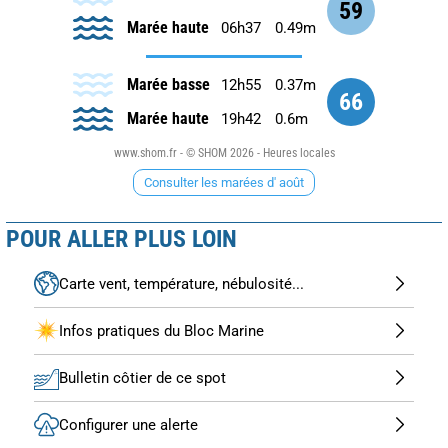
59
Marée haute
06h37
0.49m
Marée basse
12h55
0.37m
66
Marée haute
19h42
0.6m
www.shom.fr - © SHOM 2026 - Heures locales
Consulter les marées d' août
POUR ALLER PLUS LOIN
Carte vent, température, nébulosité...
Infos pratiques du Bloc Marine
Bulletin côtier de ce spot
Configurer une alerte