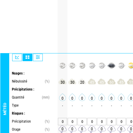
Nuages :
Nébulosité
(%)
30
30
20
45
45
60
45
5
Précipitations :
Quantité
(mm)
0
0
0
0
0
0
0
0
MÉTÉO
Type
-
-
-
-
-
-
-
-
Risques :
Précipitation
(%)
0
0
0
0
0
0
0
0
0
0
0
0
0
0
0
0
Orage
(%)