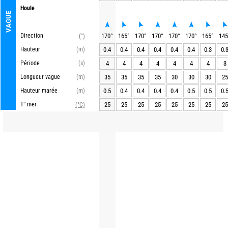
Houle
VAGUE
Direction
170
°
165
°
170
°
170
°
170
°
170
°
165
°
145
(°)
Hauteur
(m)
0.4
0.4
0.4
0.4
0.4
0.4
0.3
0.
Période
(s)
4
4
4
4
4
4
4
3
Longueur vague
(m)
35
35
35
35
30
30
30
25
Hauteur marée
(m)
0.5
0.4
0.4
0.4
0.4
0.5
0.5
0.
T° mer
25
25
25
25
25
25
25
25
(°C)