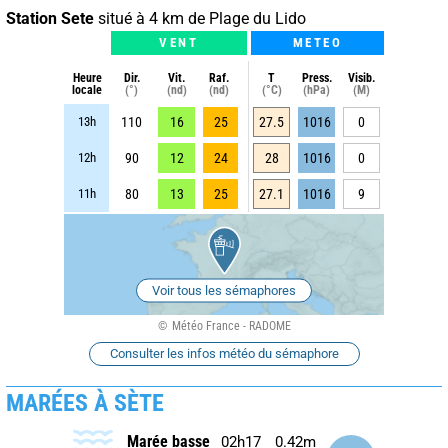
Station Sete
situé à 4 km de Plage du Lido
VENT
METEO
Heure
Dir.
Vit.
Raf.
T
Press.
Visib.
locale
(°)
(nd)
(nd)
(°C)
(hPa)
(M)
13h
110
16
25
27.5
1016
0
12h
90
12
24
28
1016
0
11h
80
13
25
27.1
1016
9
Voir tous les sémaphores
Météo France - RADOME
Consulter les infos météo du sémaphore
MARÉES À SÈTE
Marée basse
02h17
0.42m