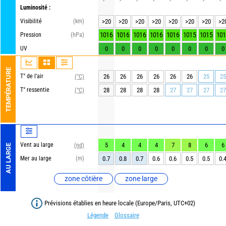
Luminosité :
Visibilité
(km)
>20
>20
>20
>20
>20
>20
>20
>2
1016
1016
1016
1016
1016
1015
1015
101
Pression
(hPa)
UV
0
0
0
0
0
0
0
0
TEMPÉRATURE
T° de l'air
26
26
26
26
26
26
25
25
(°C)
T° ressentie
28
28
28
28
27
27
27
27
(°C)
Vent au large
5
4
4
4
7
8
6
6
(nd)
AU LARGE
Mer au large
(m)
0.7
0.8
0.7
0.6
0.6
0.5
0.5
0.
zone côtière
zone large
Prévisions établies en heure locale (Europe/Paris, UTC+02)
Légende
Glossaire