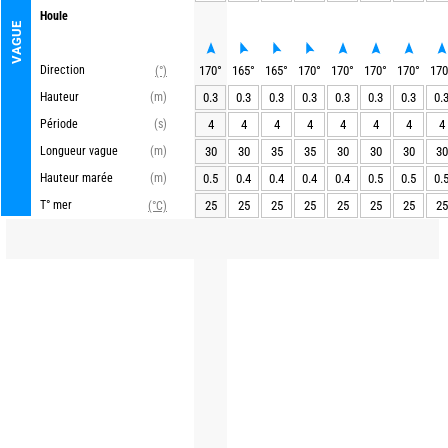
Houle
VAGUE
Direction
170
°
165
°
165
°
170
°
170
°
170
°
170
°
170
(°)
Hauteur
(m)
0.3
0.3
0.3
0.3
0.3
0.3
0.3
0.
Période
(s)
4
4
4
4
4
4
4
4
Longueur vague
(m)
30
30
35
35
30
30
30
30
Hauteur marée
(m)
0.5
0.4
0.4
0.4
0.4
0.5
0.5
0.
T° mer
25
25
25
25
25
25
25
25
(°C)