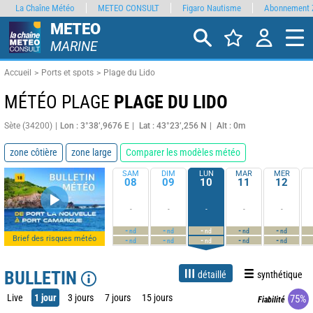
La Chaîne Météo
METEO CONSULT
Figaro Nautisme
Abonnement 
METEO
MARINE
Accueil
Ports et spots
Plage du Lido
MÉTÉO PLAGE
PLAGE DU LIDO
Sète (34200)
Lon : 3°38’,9676 E
Lat : 43°23’,256 N
Alt : 0m
zone côtière
zone large
Comparer les modèles météo
SAM
DIM
LUN
MAR
MER
08
09
10
11
12
-
-
-
-
-
-
-
-
-
-
nd
nd
nd
nd
nd
Brief des risques météo
-
-
-
-
-
nd
nd
nd
nd
nd
BULLETIN
détaillé
synthétique
Live
1 jour
3 jours
7 jours
15 jours
75%
Fiabilité