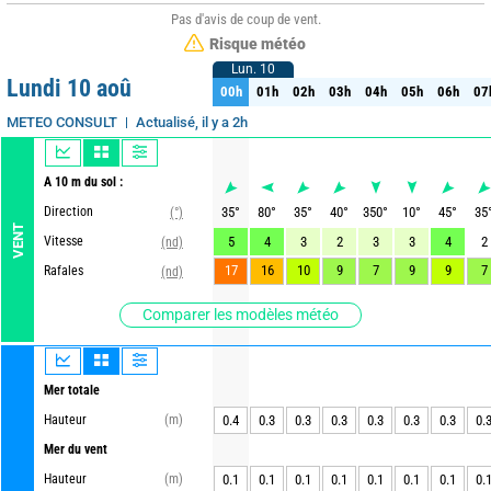
Pas d'avis de coup de vent.
Risque météo
Lun. 10
Lun. 10
Lundi 10 aoû
00h
01h
02h
03h
04h
05h
06h
07
00h
01h
02h
03h
04h
05h
06h
07
Actualisé, il y a 2h
METEO CONSULT
A 10 m du sol :
Direction
35
°
80
°
35
°
40
°
350
°
10
°
45
°
35
(°)
VENT
Vitesse
5
4
3
2
3
3
4
2
(nd)
17
16
10
9
7
9
9
7
Rafales
(nd)
Comparer les modèles météo
Mer totale
Hauteur
(m)
0.4
0.3
0.3
0.3
0.3
0.3
0.3
0.
Mer du vent
Hauteur
(m)
0.1
0.1
0.1
0.1
0.1
0.1
0.1
0.