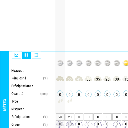
Nuages :
Nébulosité
(%)
55
55
45
30
35
25
30
1
Précipitations :
Quantité
(mm)
0
0
0
0
0
0
0
0
MÉTÉO
Type
-
-
-
-
-
-
Risques :
Précipitation
(%)
20
20
0
0
0
0
0
0
10
10
0
0
0
0
0
0
Orage
(%)