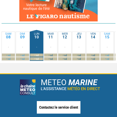
SAM
DIM
LUN
MAR
MER
JEU
VEN
SAM
08
09
10
11
12
13
14
15
-
-
-
-
-
-
-
-
-
-
-
-
-
-
-
-
nd
nd
nd
nd
nd
nd
nd
nd
-
-
-
-
-
-
-
-
nd
nd
nd
nd
nd
nd
nd
nd
METEO
MARINE
L'ASSISTANCE
MÉTÉO EN DIRECT
Contactez le service client