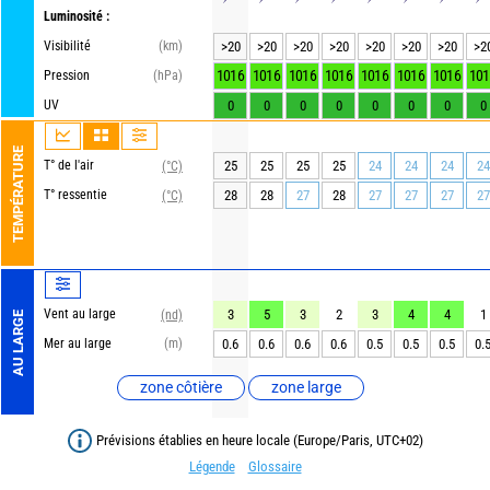
Luminosité :
Visibilité
(km)
>20
>20
>20
>20
>20
>20
>20
>2
1016
1016
1016
1016
1016
1016
1016
101
Pression
(hPa)
UV
0
0
0
0
0
0
0
0
TEMPÉRATURE
T° de l'air
25
25
25
25
24
24
24
24
(°C)
T° ressentie
28
28
27
28
27
27
27
27
(°C)
Vent au large
3
5
3
2
3
4
4
1
(nd)
AU LARGE
Mer au large
(m)
0.6
0.6
0.6
0.6
0.5
0.5
0.5
0.
zone côtière
zone large
Prévisions établies en heure locale (Europe/Paris, UTC+02)
Légende
Glossaire