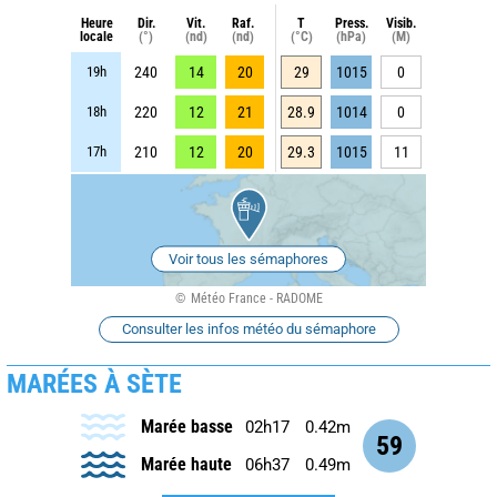
Heure
Dir.
Vit.
Raf.
T
Press.
Visib.
locale
(°)
(nd)
(nd)
(°C)
(hPa)
(M)
19h
240
14
20
29
1015
0
18h
220
12
21
28.9
1014
0
17h
210
12
20
29.3
1015
11
Voir tous les sémaphores
Météo France - RADOME
Consulter les infos météo du sémaphore
MARÉES À SÈTE
Marée basse
02h17
0.42m
59
Marée haute
06h37
0.49m