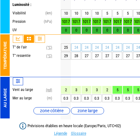
Luminosité :
Visibilité
(km)
10
10
10
10
5
5
5
10
1017
1017
1017
1017
1017
1017
1017
101
Pression
(hPa)
UV
0
0
0
0
0
0
0
0
TEMPÉRATURE
T° de l'air
25
24
24
24
24
24
24
24
(°C)
T° ressentie
29
28
27
27
27
27
27
27
(°C)
Vent au large
2
3
3
3
2
5
5
5
(nd)
AU LARGE
Mer au large
(m)
0.3
0.3
0.3
0.3
0.3
0.3
0.3
0.
zone côtière
zone large
Prévisions établies en heure locale (Europe/Paris, UTC+02)
Légende
Glossaire