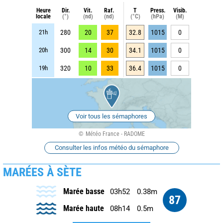
Heure
Dir.
Vit.
Raf.
T
Press.
Visib.
locale
(°)
(nd)
(nd)
(°C)
(hPa)
(M)
21h
280
20
37
32.8
1015
0
20h
300
14
30
34.1
1015
0
19h
320
10
33
36.4
1015
0
Voir tous les sémaphores
Météo France - RADOME
Consulter les infos météo du sémaphore
MARÉES À SÈTE
Marée basse
03h52
0.38m
87
Marée haute
08h14
0.5m