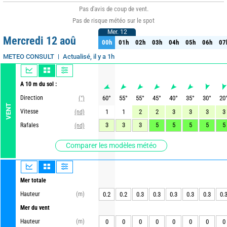
Pas d'avis de coup de vent.
Pas de risque météo sur le spot
Mer. 12
Mer. 12
Mercredi 12 aoû
00h
01h
02h
03h
04h
05h
06h
07
00h
01h
02h
03h
04h
05h
06h
07
Actualisé, il y a 1h
METEO CONSULT
A 10 m du sol :
Direction
60
°
55
°
55
°
45
°
40
°
35
°
30
°
20
(°)
VENT
Vitesse
1
1
2
2
3
3
3
3
(nd)
3
3
3
5
5
5
5
5
Rafales
(nd)
Comparer les modèles météo
Mer totale
Hauteur
(m)
0.2
0.2
0.3
0.3
0.3
0.3
0.3
0.
Mer du vent
Hauteur
(m)
0
0
0
0
0
0
0
0