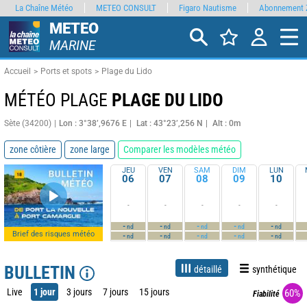
La Chaîne Météo
METEO CONSULT
Figaro Nautisme
Abonnement 
METEO
MARINE
Accueil
Ports et spots
Plage du Lido
MÉTÉO PLAGE
PLAGE DU LIDO
Sète (34200)
Lon : 3°38’,9676 E
Lat : 43°23’,256 N
Alt : 0m
zone côtière
zone large
Comparer les modèles météo
JEU
VEN
SAM
DIM
LUN
06
07
08
09
10
-
-
-
-
-
-
-
-
-
-
nd
nd
nd
nd
nd
Brief des risques météo
-
-
-
-
-
nd
nd
nd
nd
nd
BULLETIN
détaillé
synthétique
Live
1 jour
3 jours
7 jours
15 jours
60%
Fiabilité