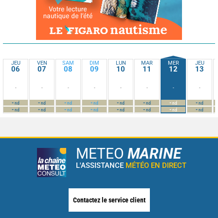
JEU
VEN
SAM
DIM
LUN
MAR
MER
JEU
06
07
08
09
10
11
12
13
-
-
-
-
-
-
-
-
-
-
-
-
-
-
-
-
nd
nd
nd
nd
nd
nd
nd
nd
-
-
-
-
-
-
-
-
nd
nd
nd
nd
nd
nd
nd
nd
METEO
MARINE
L'ASSISTANCE
MÉTÉO EN DIRECT
Contactez le service client