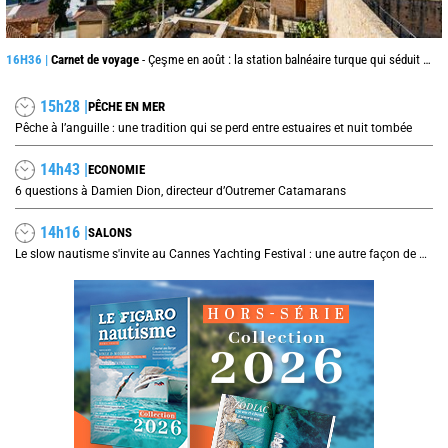
16H36 |
Carnet de voyage
- Çeşme en août : la station balnéaire turque qui séduit jusque de l’autre côté de la mer Égée
15h28 |
PÊCHE EN MER
Pêche à l’anguille : une tradition qui se perd entre estuaires et nuit tombée
14h43 |
ECONOMIE
6 questions à Damien Dion, directeur d’Outremer Catamarans
14h16 |
SALONS
Le slow nautisme s'invite au Cannes Yachting Festival : une autre façon de naviguer prend le large