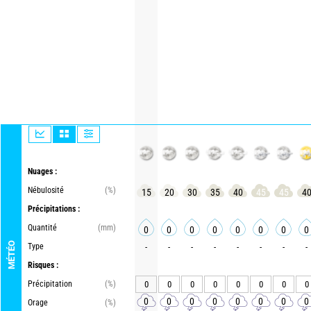
Nuages :
Nébulosité
(%)
15
20
30
35
40
45
45
4
Précipitations :
Quantité
(mm)
0
0
0
0
0
0
0
0
MÉTÉO
Type
-
-
-
-
-
-
-
-
Risques :
Précipitation
(%)
0
0
0
0
0
0
0
0
0
0
0
0
0
0
0
0
Orage
(%)