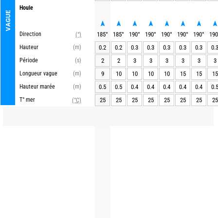
Houle
VAGUE
Direction
185
°
185
°
190
°
190
°
190
°
190
°
190
°
190
(°)
Hauteur
(m)
0.2
0.2
0.3
0.3
0.3
0.3
0.3
0.
Période
(s)
2
2
3
3
3
3
3
3
Longueur vague
(m)
9
10
10
10
10
15
15
15
Hauteur marée
(m)
0.5
0.5
0.4
0.4
0.4
0.4
0.4
0.
T° mer
25
25
25
25
25
25
25
25
(°C)