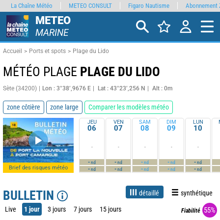
La Chaîne Météo
METEO CONSULT
Figaro Nautisme
Abonnement 
METEO
MARINE
Accueil
Ports et spots
Plage du Lido
MÉTÉO PLAGE
PLAGE DU LIDO
Sète (34200)
Lon : 3°38’,9676 E
Lat : 43°23’,256 N
Alt : 0m
zone côtière
zone large
Comparer les modèles météo
JEU
VEN
SAM
DIM
LUN
06
07
08
09
10
-
-
-
-
-
-
-
-
-
-
nd
nd
nd
nd
nd
Brief des risques météo
-
-
-
-
-
nd
nd
nd
nd
nd
BULLETIN
détaillé
synthétique
Live
1 jour
3 jours
7 jours
15 jours
55%
Fiabilité