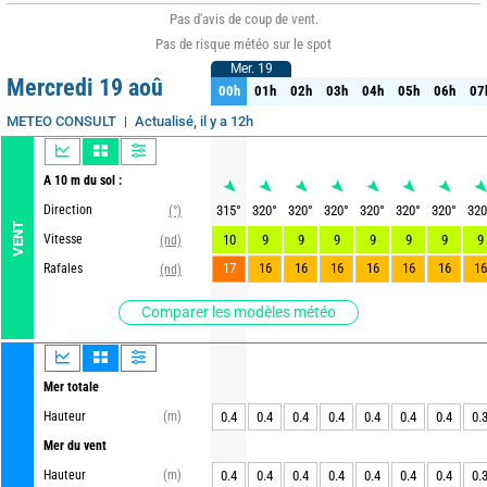
Pas d'avis de coup de vent.
Pas de risque météo sur le spot
Mer. 19
Mer. 19
Mercredi 19 aoû
00h
01h
02h
03h
04h
05h
06h
07
00h
01h
02h
03h
04h
05h
06h
07
Actualisé, il y a 12h
METEO CONSULT
A 10 m du sol :
Direction
315
°
320
°
320
°
320
°
320
°
320
°
320
°
320
(°)
VENT
Vitesse
10
9
9
9
9
9
9
9
(nd)
17
16
16
16
16
16
16
16
Rafales
(nd)
Comparer les modèles météo
Mer totale
Hauteur
(m)
0.4
0.4
0.4
0.4
0.4
0.4
0.4
0.
Mer du vent
Hauteur
(m)
0.4
0.4
0.4
0.4
0.4
0.4
0.4
0.