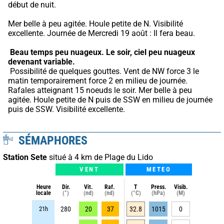
début de nuit.
Mer belle à peu agitée. Houle petite de N. Visibilité 
excellente. Journée de Mercredi 19 août : Il fera beau.
Beau temps peu nuageux.
Le soir, ciel peu nuageux 
devenant variable.
 Possibilité de quelques gouttes. Vent de NW force 3 le 
matin temporairement force 2 en milieu de journée. 
Rafales atteignant 15 noeuds le soir. Mer belle à peu 
agitée. Houle petite de N puis de SSW en milieu de journée 
puis de SSW. Visibilité excellente.
SÉMAPHORES
Station Sete
situé à 4 km de Plage du Lido
VENT
METEO
Heure
Dir.
Vit.
Raf.
T
Press.
Visib.
locale
(°)
(nd)
(nd)
(°C)
(hPa)
(M)
21h
280
20
37
32.8
1015
0