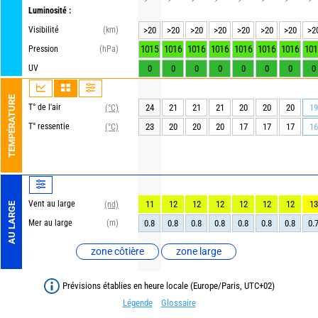
Luminosité :
Visibilité
(km)
>20
>20
>20
>20
>20
>20
>20
>2
1015
1016
1016
1016
1016
1016
1016
101
Pression
(hPa)
UV
0
0
0
0
0
0
0
0
TEMPÉRATURE
T° de l'air
24
21
21
21
20
20
20
19
(°C)
T° ressentie
23
20
20
20
17
17
17
16
(°C)
Vent au large
11
12
12
12
12
12
12
13
(nd)
AU LARGE
Mer au large
(m)
0.8
0.8
0.8
0.8
0.8
0.8
0.8
0.
zone côtière
zone large
Prévisions établies en heure locale (Europe/Paris, UTC+02)
Légende
Glossaire