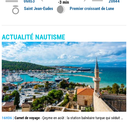
06h53
20h44
-3 min
Saint Jean-Eudes
Premier croissant de Lune
ACTUALITÉ NAUTISME
16H36 |
Carnet de voyage
- Çeşme en août : la station balnéaire turque qui séduit jusque de l’autre côté de la mer Égée