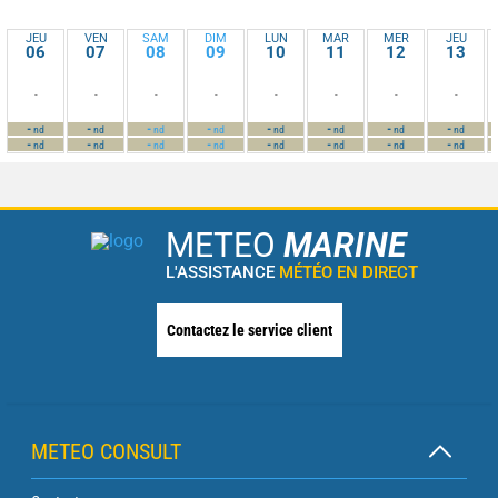
JEU
VEN
SAM
DIM
LUN
MAR
MER
JEU
06
07
08
09
10
11
12
13
-
-
-
-
-
-
-
-
-
-
-
-
-
-
-
-
nd
nd
nd
nd
nd
nd
nd
nd
-
-
-
-
-
-
-
-
nd
nd
nd
nd
nd
nd
nd
nd
METEO
MARINE
L'ASSISTANCE
MÉTÉO EN DIRECT
Contactez le service client
METEO CONSULT