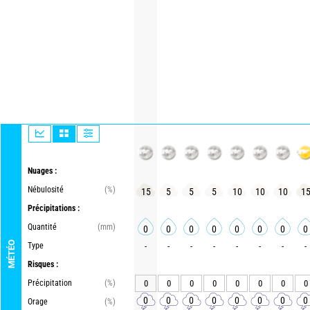
Nuages :
Nébulosité
(%)
15
5
5
5
10
10
10
1
Précipitations :
Quantité
(mm)
0
0
0
0
0
0
0
0
MÉTÉO
Type
-
-
-
-
-
-
-
-
Risques :
Précipitation
(%)
0
0
0
0
0
0
0
0
0
0
0
0
0
0
0
0
Orage
(%)