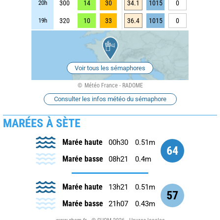
20h
300
14
30
34.1
1015
0
19h
320
10
33
36.4
1015
0
Voir tous les sémaphores
Météo France - RADOME
Consulter les infos météo du sémaphore
MARÉES À SÈTE
Marée haute
00h30
0.51m
64
Marée basse
08h21
0.4m
Marée haute
13h21
0.51m
57
Marée basse
21h07
0.43m