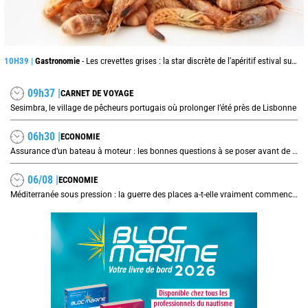
10H39 |
Gastronomie
- Les crevettes grises : la star discrète de l'apéritif estival sur les côtes de la mer du Nord
09h37 |
CARNET DE VOYAGE
Sesimbra, le village de pêcheurs portugais où prolonger l’été près de Lisbonne
06h30 |
ECONOMIE
Assurance d’un bateau à moteur : les bonnes questions à se poser avant de signer son contrat
06/08 |
ECONOMIE
Méditerranée sous pression : la guerre des places a-t-elle vraiment commencé ?