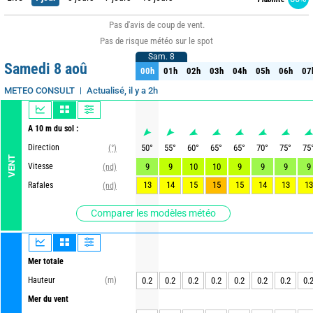
Pas d'avis de coup de vent.
Pas de risque météo sur le spot
Sam. 8
Sam. 8
Samedi 8 aoû
00h
01h
02h
03h
04h
05h
06h
07
00h
01h
02h
03h
04h
05h
06h
07
Actualisé, il y a 2h
METEO CONSULT
A 10 m du sol :
Direction
50
°
55
°
60
°
65
°
65
°
70
°
75
°
75
(°)
VENT
Vitesse
9
9
10
10
9
9
9
9
(nd)
13
14
15
15
15
14
13
13
Rafales
(nd)
Comparer les modèles météo
Mer totale
Hauteur
(m)
0.2
0.2
0.2
0.2
0.2
0.2
0.2
0.
Mer du vent