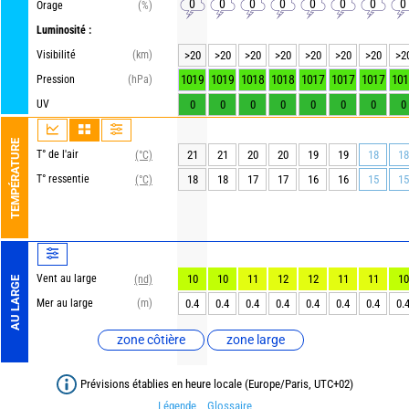
0
0
0
0
0
0
0
0
Orage
(%)
Luminosité :
Visibilité
(km)
>20
>20
>20
>20
>20
>20
>20
>2
1019
1019
1018
1018
1017
1017
1017
101
Pression
(hPa)
UV
0
0
0
0
0
0
0
0
TEMPÉRATURE
T° de l'air
21
21
20
20
19
19
18
18
(°C)
T° ressentie
18
18
17
17
16
16
15
15
(°C)
Vent au large
10
10
11
12
12
11
11
10
(nd)
AU LARGE
Mer au large
(m)
0.4
0.4
0.4
0.4
0.4
0.4
0.4
0.
zone côtière
zone large
Prévisions établies en heure locale (Europe/Paris, UTC+02)
Légende
Glossaire