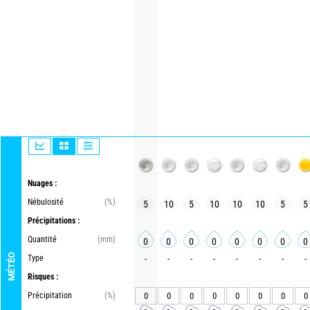
Nuages :
Nébulosité
(%)
5
10
5
10
10
10
5
5
Précipitations :
Quantité
(mm)
0
0
0
0
0
0
0
0
MÉTÉO
Type
-
-
-
-
-
-
-
-
Risques :
Précipitation
(%)
0
0
0
0
0
0
0
0