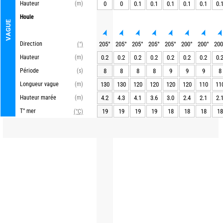
Hauteur
(m)
0
0
0.1
0.1
0.1
0.1
0.1
0.
Houle
VAGUE
Direction
205
°
205
°
205
°
205
°
205
°
200
°
200
°
200
(°)
Hauteur
(m)
0.2
0.2
0.2
0.2
0.2
0.2
0.2
0.
Période
(s)
8
8
8
8
9
9
9
8
Longueur vague
(m)
130
130
120
120
120
120
110
11
Hauteur marée
(m)
4.2
4.3
4.1
3.6
3.0
2.4
2.1
2.
T° mer
19
19
19
19
18
18
18
18
(°C)