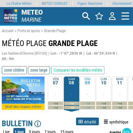
La Chaîne Météo
METEO CONSULT
Figaro Nautisme
Abonnement 
METEO
MARINE
Accueil
Ports et spots
Grande Plage
MÉTÉO PLAGE
GRANDE PLAGE
Les Sables-d'Olonne (85100)
Lon : -1°47’,2836 W
Lat : 46°29’,634 N
Alt : 0m
zone côtière
zone large
Comparer les modèles météo
VEN
SAM
DIM
LUN
MAR
07
08
09
10
11
-
-
-
-
-
-
-
-
-
-
nd
nd
nd
nd
nd
Brief des risques météo
-
-
-
-
-
nd
nd
nd
nd
nd
BULLETIN
détaillé
synthétique
Live
1 jour
3 jours
7 jours
15 jours
80%
Fiabilité