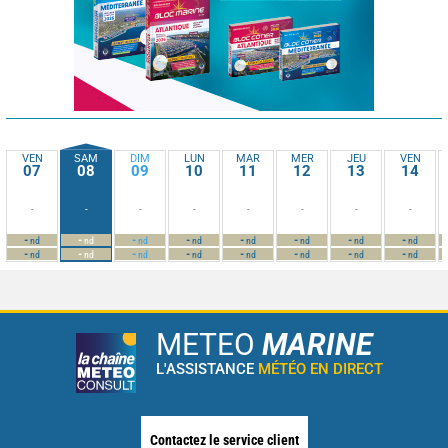
VEN
SAM
DIM
LUN
MAR
MER
JEU
VEN
07
08
09
10
11
12
13
14
-
-
-
-
-
-
-
-
-
-
-
-
-
-
-
-
nd
nd
nd
nd
nd
nd
nd
nd
-
-
-
-
-
-
-
-
nd
nd
nd
nd
nd
nd
nd
nd
METEO
MARINE
L'ASSISTANCE
MÉTÉO EN DIRECT
Contactez le service client