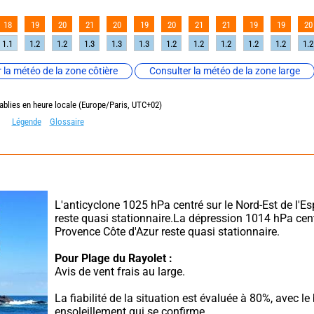
18
19
20
21
20
19
20
21
21
19
19
20
1.1
1.2
1.2
1.3
1.3
1.3
1.2
1.2
1.2
1.2
1.2
1.2
 la météo de la zone côtière
Consulter la météo de la zone large
ablies en heure locale (Europe/Paris, UTC+02)
Légende
Glossaire
L'anticyclone 1025 hPa centré sur le Nord-Est de l'Es
reste quasi stationnaire.La dépression 1014 hPa centr
Provence Côte d'Azur reste quasi stationnaire.
Pour Plage du Rayolet :
Avis de vent frais au large.
La fiabilité de la situation est évaluée à 80%, avec le 
ensoleillement qui se confirme