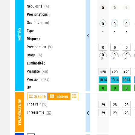
Nébulosité
(%)
5
5
5
Précipitations :
Quantité
(mm)
0
0
0
MÉTÉO
Type
-
-
-
Risques :
Précipitation
(%)
0
0
0
0
0
0
Orage
(%)
Luminosité :
Visibilité
(km)
>20
>20
>20
Pression
(hPa)
1014
1014
1014
UV
0
0
0
Graphe
Tableau
TEMPÉRATURE
T° de l'air
(°C)
29
28
28
T° ressentie
(°C)
29
29
28