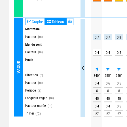
Graphe
Tableau
Mer totale
Hauteur
(m)
0.7
0.7
0.8
Mer du vent
Hauteur
(m)
0.4
0.4
0.5
Houle
VAGUE
Direction
(°)
340
°
255
°
250
°
Hauteur
(m)
0.4
0.6
0.5
Période
(s)
5
5
5
Longueur vague
(m)
45
45
45
Hauteur marée
(m)
0.4
0.4
0.5
T° mer
(°C)
27
27
27