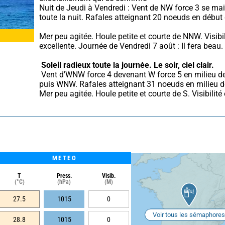
Nuit de Jeudi à Vendredi : Vent de NW force 3 se mai
toute la nuit. Rafales atteignant 20 noeuds en début 
Mer peu agitée. Houle petite et courte de NNW. Visibili
excellente. Journée de Vendredi 7 août : Il fera beau.
Soleil radieux toute la journée.
Le soir, ciel clair.
 Vent d'WNW force 4 devenant W force 5 en milieu de journée 
puis WNW. Rafales atteignant 31 noeuds en milieu de
Mer peu agitée. Houle petite et courte de S. Visibilité 
METEO
T
Press.
Visib.
(°C)
(hPa)
(M)
27.5
1015
0
Voir tous les sémaphores
28.8
1015
0