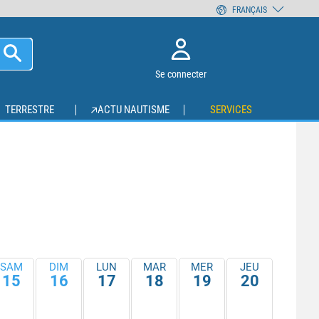
FRANÇAIS
Se connecter
TERRESTRE
ACTU NAUTISME
SERVICES
SAM
DIM
LUN
MAR
MER
JEU
15
16
17
18
19
20