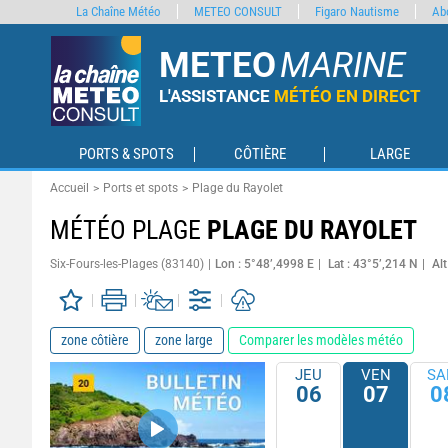
La Chaîne Météo
METEO CONSULT
Figaro Nautisme
Ab
METEO
MARINE
L'ASSISTANCE
MÉTÉO EN DIRECT
PORTS & SPOTS
CÔTIÈRE
LARGE
Accueil
Ports et spots
Plage du Rayolet
MÉTÉO PLAGE
PLAGE DU RAYOLET
Six-Fours-les-Plages (83140)
Lon : 5°48’,4998 E
Lat : 43°5’,214 N
Alt
zone côtière
zone large
Comparer les modèles météo
JEU
VEN
SA
06
07
0