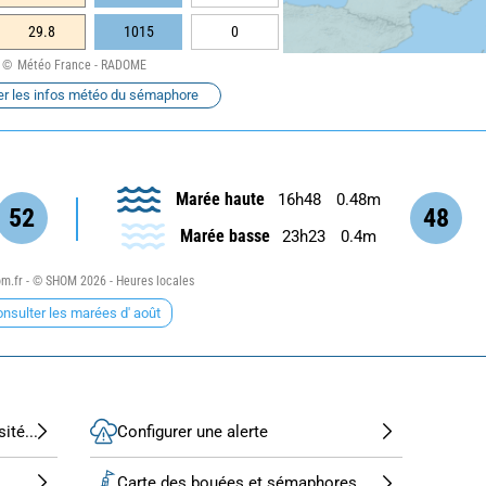
29.8
1015
0
Météo France - RADOME
er les infos météo du sémaphore
Marée haute
16h48
0.48m
52
48
Marée basse
23h23
0.4m
.fr - © SHOM 2026 - Heures locales
nsulter les marées d' août
ité...
Configurer une alerte
Carte des bouées et sémaphores