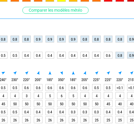
Comparer les modèles météo
0.8
0.8
0.8
0.9
0.9
0.9
0.9
0.8
0.8
0.8
0.8
0.9
0.5
0.5
0.4
0.4
0.4
0.4
0.4
0.4
0.4
0.6
0.8
0.9
240
°
230
°
220
°
205
°
185
°
350
°
185
°
205
°
225
°
225
°
220
°
215
0.5
0.5
0.6
0.6
0.6
0.6
0.6
0.6
0.5
0.5
<0.1
<0.
4
4
3
4
5
6
5
4
4
4
4
4
45
50
50
50
50
50
50
50
50
45
40
40
0.5
0.5
0.4
0.4
0.4
0.4
0.3
0.3
0.3
0.4
0.4
0.4
26
26
26
26
26
26
26
26
25
25
25
25