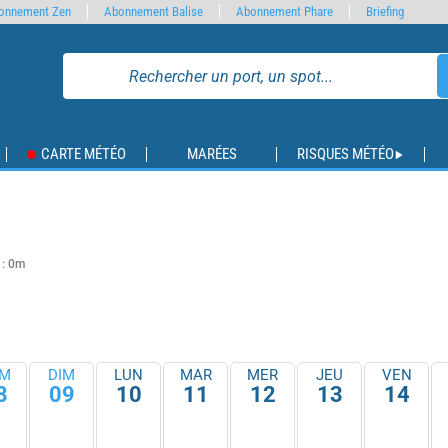
onnement Zen
Abonnement Balise
Abonnement Phare
Briefing
CARTE MÉTÉO
MARÉES
RISQUES MÉTÉO
 : 0m
M
DIM
LUN
MAR
MER
JEU
VEN
8
09
10
11
12
13
14