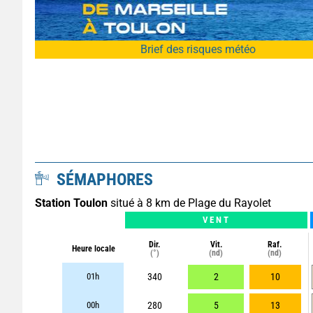
Brief des risques météo
SÉMAPHORES
Station Toulon
situé à 8 km de Plage du Rayolet
VENT
Dir.
Vit.
Raf.
Heure locale
(°)
(nd)
(nd)
01h
340
2
10
00h
280
5
13