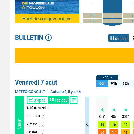
-
-
-
-
-
-
nd
nd
n
Brief des risques météo
-
-
-
nd
nd
n
BULLETIN
détaillé
Ven. 7
Ven. 7
Vendredi 7 août
00h
01h
02h
00h
01h
02h
Actualisé, il y a 4h
METEO CONSULT
Graphe
Tableau
A 10 m du sol :
Direction
(°)
305
°
305
°
305
°
VENT
Vitesse
(nd)
10
10
10
Rafales
20
17
16
(nd)