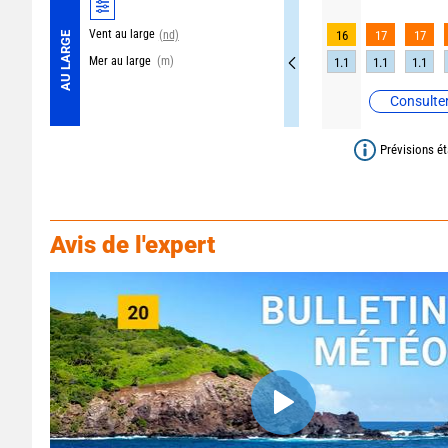
Vent au large
(nd)
16
17
17
AU LARGE
Mer au large
(m)
1.1
1.1
1.1
Consulter
Prévisions ét
Avis de l'expert