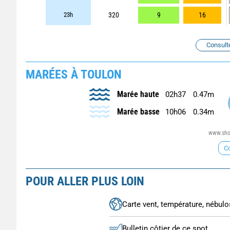
23h
320
9
16
Consult
MARÉES À TOULON
Marée haute
02h37
0.47m
Marée basse
10h06
0.34m
www.shom
Co
POUR ALLER PLUS LOIN
Carte vent, température, nébulos
Bulletin côtier de ce spot