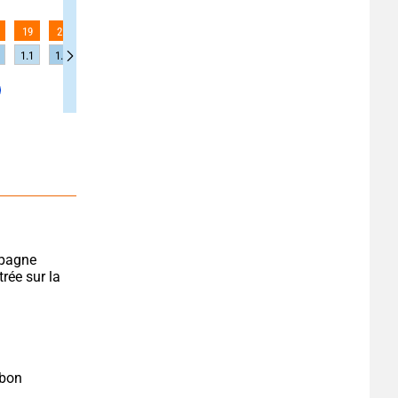
19
21
20
19
19
18
18
16
16
1.1
1.2
1.3
1.2
1.2
1.2
1.2
1.1
1.1
pagne 
ée sur la 
bon 