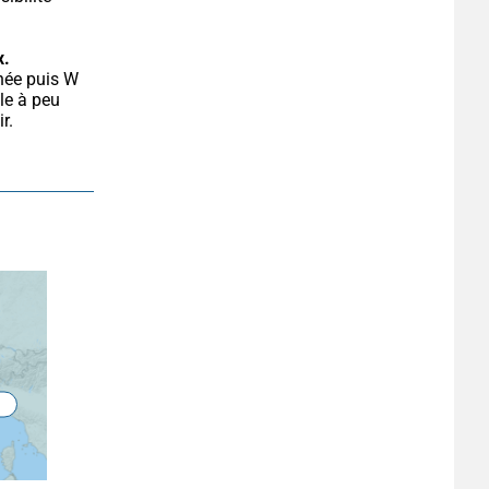
x.
le à peu 
. 