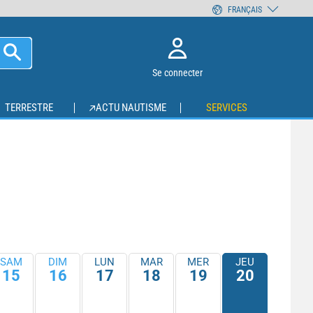
FRANÇAIS
Se connecter
TERRESTRE
ACTU NAUTISME
SERVICES
SAM
DIM
LUN
MAR
MER
JEU
15
16
17
18
19
20