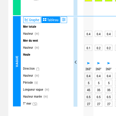
Graphe
Tableau
Mer totale
Hauteur
(m)
0.4
0.4
0.4
Mer du vent
Hauteur
(m)
0.1
0.2
0.2
Houle
VAGUE
Direction
(°)
265
°
260
°
260
°
Hauteur
(m)
0.4
0.4
0.4
Période
(s)
5
5
5
Longueur vague
(m)
45
35
35
Hauteur marée
(m)
0.5
0.5
0.5
T° mer
(°C)
27
27
27