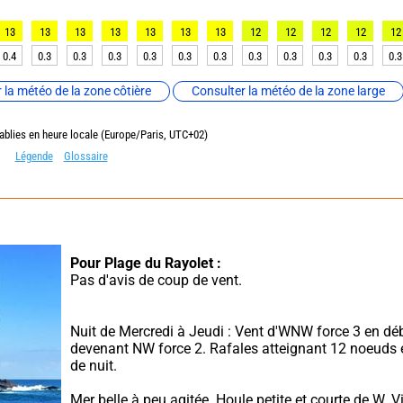
13
13
13
13
13
13
13
12
12
12
12
12
0.4
0.3
0.3
0.3
0.3
0.3
0.3
0.3
0.3
0.3
0.3
0.3
 la météo de la zone côtière
Consulter la météo de la zone large
ablies en heure locale (Europe/Paris, UTC+02)
Légende
Glossaire
Pour Plage du Rayolet :
Pas d'avis de coup de vent.
Nuit de Mercredi à Jeudi : Vent d'WNW force 3 en déb
devenant NW force 2. Rafales atteignant 12 noeuds e
de nuit.
Mer belle à peu agitée. Houle petite et courte de W. Vis