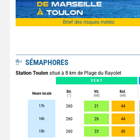
Brief des risques météo
SÉMAPHORES
Station Toulon
situé à 8 km de Plage du Rayolet
VENT
Dir.
Vit.
Raf.
Heure locale
(°)
(nd)
(nd)
17h
260
21
44
16h
260
26
44
15h
260
23
40