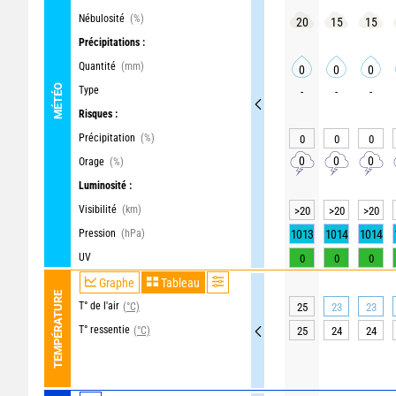
Nébulosité
(%)
20
15
15
Précipitations :
Quantité
(mm)
0
0
0
MÉTÉO
Type
-
-
-
Risques :
Précipitation
(%)
0
0
0
0
0
0
Orage
(%)
Luminosité :
Visibilité
(km)
>20
>20
>20
Pression
(hPa)
1013
1014
1014
UV
0
0
0
Graphe
Tableau
TEMPÉRATURE
T° de l'air
(°C)
25
23
23
T° ressentie
(°C)
25
24
24