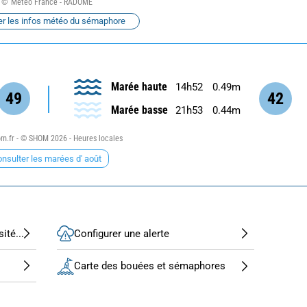
Météo France - RADOME
er les infos météo du sémaphore
Marée haute
14h52
0.49m
49
42
Marée basse
21h53
0.44m
.fr - © SHOM 2026 - Heures locales
nsulter les marées d' août
ité...
Configurer une alerte
Carte des bouées et sémaphores