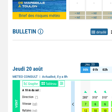
-
-
-
-
-
-
nd
nd
n
Brief des risques météo
-
-
-
nd
nd
n
BULLETIN
détaillé
Jeu. 20
Jeu. 20
Jeudi 20 août
00h
01h
02h
00h
01h
02h
Actualisé, il y a 8h
METEO CONSULT
Graphe
Tableau
A 10 m du sol :
Direction
(°)
285
°
310
°
310
°
VENT
Vitesse
(nd)
7
6
6
Rafales
12
10
10
(nd)