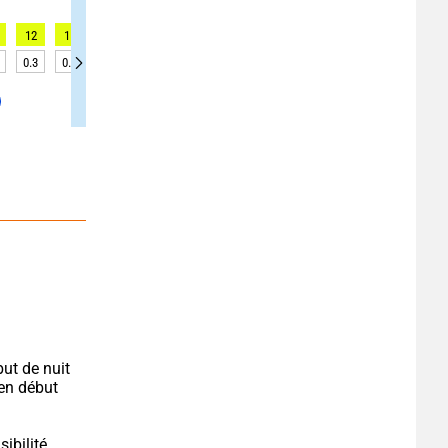
12
11
11
11
9
9
9
9
9
0.3
0.2
0.2
0.2
0.3
0.3
0.3
0.5
0.5
ut de nuit 
n début 
ibilité 