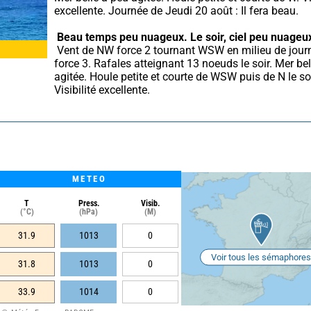
excellente. Journée de Jeudi 20 août : Il fera beau.
Beau temps peu nuageux.
Le soir, ciel peu nuageu
 Vent de NW force 2 tournant WSW en milieu de journée puis W 
force 3. Rafales atteignant 13 noeuds le soir. Mer bel
agitée. Houle petite et courte de WSW puis de N le soir
Visibilité excellente.
METEO
T
Press.
Visib.
(°C)
(hPa)
(M)
31.9
1013
0
Voir tous les sémaphores
31.8
1013
0
33.9
1014
0