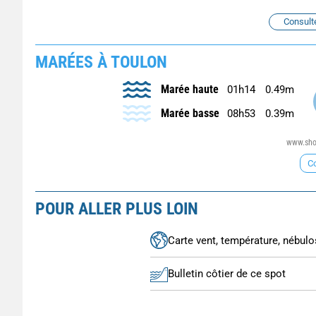
Consult
MARÉES À TOULON
Marée haute
01h14
0.49m
Marée basse
08h53
0.39m
www.shom
Co
POUR ALLER PLUS LOIN
Carte vent, température, nébulos
Bulletin côtier de ce spot