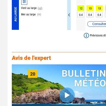
Vent au large
(nd)
12
13
13
AU LARGE
Mer au large
(m)
0.4
0.4
0.4
Consulter
Prévisions ét
Avis de l'expert