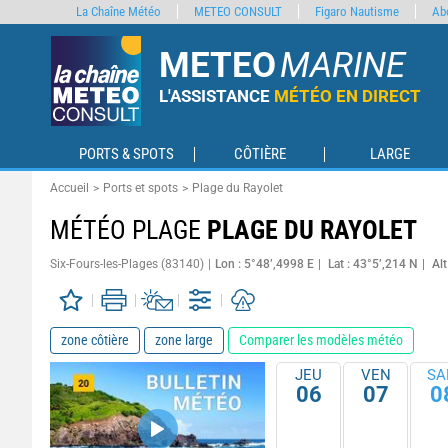
La Chaîne Météo
METEO CONSULT
Figaro Nautisme
Ab
METEO
MARINE
L'ASSISTANCE
MÉTÉO EN DIRECT
PORTS & SPOTS
CÔTIÈRE
LARGE
Accueil
Ports et spots
Plage du Rayolet
MÉTÉO PLAGE
PLAGE DU RAYOLET
Six-Fours-les-Plages (83140)
Lon : 5°48’,4998 E
Lat : 43°5’,214 N
Alt
zone côtière
zone large
Comparer les modèles météo
JEU
VEN
SA
06
07
0