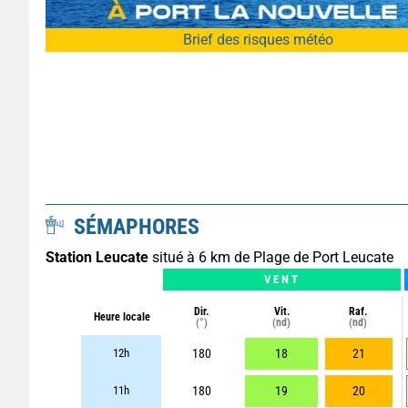
Brief des risques météo
SÉMAPHORES
Station Leucate
situé à 6 km de Plage de Port Leucate
VENT
Dir.
Vit.
Raf.
Heure locale
(°)
(nd)
(nd)
12h
180
18
21
11h
180
19
20