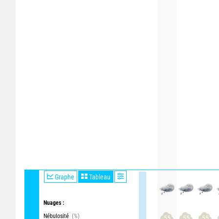
Graphe
Tableau
Nuages :
Nébulosité
(%)
55
55
55