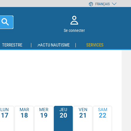
FRANÇAIS
Se connecter
TERRESTRE
ACTU NAUTISME
SERVICES
LUN
MAR
MER
JEU
VEN
SAM
17
18
19
20
21
22