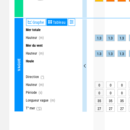
Graphe
Tableau
Mer totale
Hauteur
(m)
1.3
1.3
1.3
Mer du vent
Hauteur
(m)
1.3
1.3
1.3
VAGUE
Houle
Direction
(°)
Hauteur
(m)
0
0
0
Période
(s)
0
0
0
Longueur vague
(m)
35
35
35
T° mer
(°C)
27
27
27