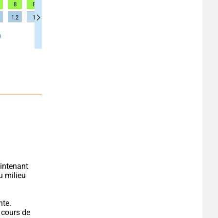
8
8
8
8
8
8
8
9
9
1.2
1
1
1
0.8
0.8
0.8
0.7
0.7
intenant 
 milieu 
te. 
 cours de 