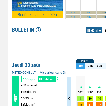
-
-
-
-
-
-
nd
nd
n
Brief des risques météo
-
-
-
nd
nd
n
BULLETIN
détaillé
Jeu. 20
Jeu. 20
Jeudi 20 août
00h
01h
02h
00h
01h
02h
Mise à jour dans 2h
METEO CONSULT
Graphe
Tableau
A 10 m du sol :
Direction
(°)
305
°
300
°
300
°
VENT
Vitesse
(nd)
8
10
10
Rafales
16
17
17
(nd)