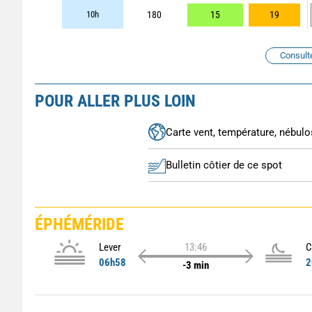
10h
180
15
19
Consult
POUR ALLER PLUS LOIN
Carte vent, température, nébulos
Bulletin côtier de ce spot
ÉPHÉMÉRIDE
Lever
13:46
C
06h58
2
-3 min