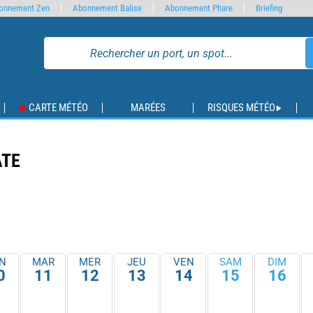
onnement Zen
Abonnement Balise
Abonnement Phare
Briefing
CARTE MÉTÉO
MARÉES
RISQUES MÉTÉO
ATE
N
MAR
MER
JEU
VEN
SAM
DIM
0
11
12
13
14
15
16