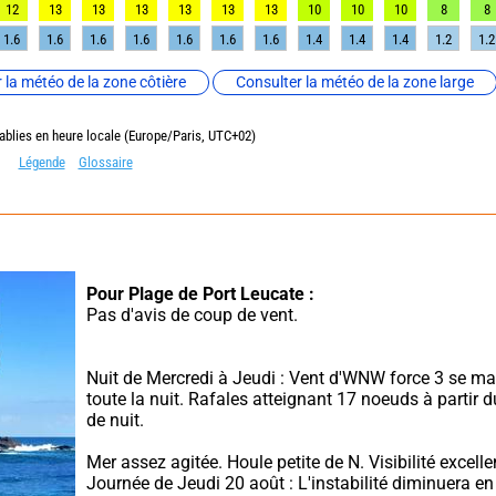
12
13
13
13
13
13
13
10
10
10
8
8
1.6
1.6
1.6
1.6
1.6
1.6
1.6
1.4
1.4
1.4
1.2
1.2
 la météo de la zone côtière
Consulter la météo de la zone large
ablies en heure locale (Europe/Paris, UTC+02)
Légende
Glossaire
Pour Plage de Port Leucate :
Pas d'avis de coup de vent.
Nuit de Mercredi à Jeudi : Vent d'WNW force 3 se ma
toute la nuit. Rafales atteignant 17 noeuds à partir du
de nuit.
Mer assez agitée. Houle petite de N. Visibilité excellen
Journée de Jeudi 20 août : L'instabilité diminuera en