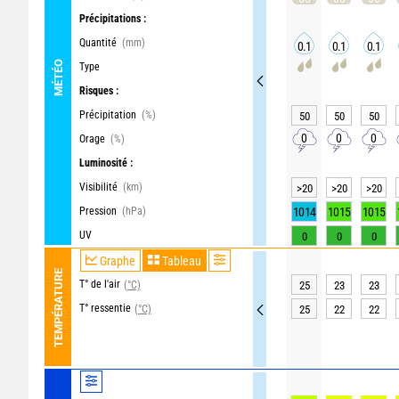
Précipitations :
Quantité
(mm)
0.1
0.1
0.1
MÉTÉO
Type
Risques :
Précipitation
(%)
50
50
50
0
0
0
Orage
(%)
Luminosité :
Visibilité
(km)
>20
>20
>20
Pression
(hPa)
1014
1015
1015
UV
0
0
0
Graphe
Tableau
TEMPÉRATURE
T° de l'air
(°C)
25
23
23
T° ressentie
(°C)
25
22
22