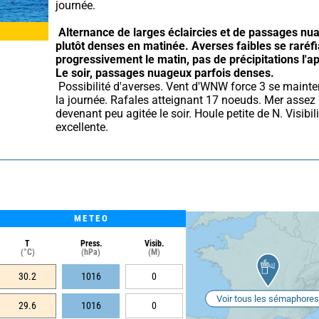
journée.
Alternance de larges éclaircies et de passages nua
plutôt denses en matinée.
Averses faibles se raréfi
progressivement le matin, pas de précipitations l'a
Le soir, passages nuageux parfois denses.
 Possibilité d'averses. Vent d'WNW force 3 se maintenant toute 
la journée. Rafales atteignant 17 noeuds. Mer assez 
devenant peu agitée le soir. Houle petite de N. Visibili
excellente.
METEO
T
Press.
Visib.
(°C)
(hPa)
(M)
30.2
1016
0
Voir tous les sémaphores
29.6
1016
0