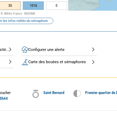
30
1016
0
Météo France - RADOME
er les infos météo du sémaphore
ité...
Configurer une alerte
Carte des bouées et sémaphores
oucher
Saint Bernard
Premier quartier de 
0h44