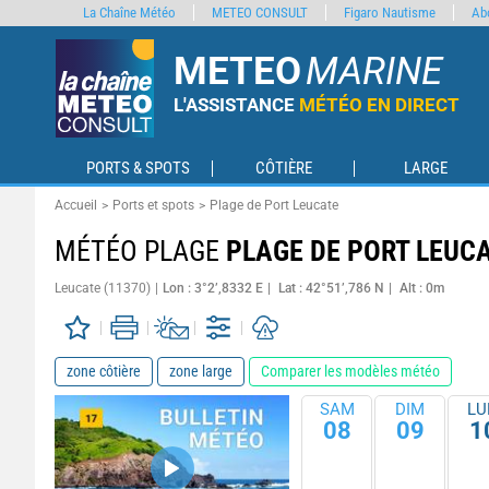
La Chaîne Météo
METEO CONSULT
Figaro Nautisme
Ab
METEO
MARINE
L'ASSISTANCE
MÉTÉO EN DIRECT
PORTS & SPOTS
CÔTIÈRE
LARGE
Accueil
Ports et spots
Plage de Port Leucate
MÉTÉO PLAGE
PLAGE DE PORT LEUC
Leucate (11370)
Lon : 3°2’,8332 E
Lat : 42°51’,786 N
Alt : 0m
zone côtière
zone large
Comparer les modèles météo
SAM
DIM
LU
08
09
1