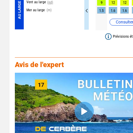
Vent au large
(nd)
9
12
12
AU LARGE
Mer au large
(m)
1.5
1.6
1.6
Consulter
Prévisions ét
Avis de l'expert