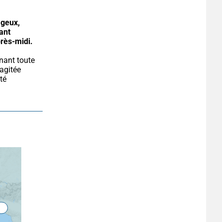
geux, 
ant 
près-midi.
agitée 
té 