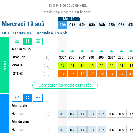
Pas d'avis de coup de vent.
Pas de risque météo sur le spot
Mer. 19
Mer. 19
Mercredi 19 aoû
00h
01h
02h
03h
04h
05h
06h
07
00h
01h
02h
03h
04h
05h
06h
07
Actualisé, il y a 5h
METEO CONSULT
A 10 m du sol :
Direction
300
°
300
°
300
°
300
°
295
°
295
°
295
°
295
(°)
VENT
Vitesse
10
11
11
11
11
11
11
13
(nd)
18
17
17
17
18
18
18
21
Rafales
(nd)
Comparer les modèles météo
Mer totale
Hauteur
(m)
0.7
0.7
0.7
0.7
0.7
0.6
0.6
0.
Mer du vent
Hauteur
(m)
0.7
0.7
0.7
0.7
0.7
0.6
0.6
0.