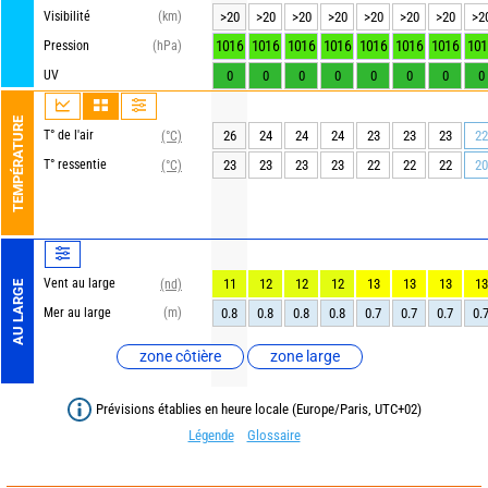
Visibilité
(km)
>20
>20
>20
>20
>20
>20
>20
>2
1016
1016
1016
1016
1016
1016
1016
101
Pression
(hPa)
UV
0
0
0
0
0
0
0
0
TEMPÉRATURE
T° de l'air
26
24
24
24
23
23
23
22
(°C)
T° ressentie
23
23
23
23
22
22
22
20
(°C)
Vent au large
11
12
12
12
13
13
13
13
(nd)
AU LARGE
Mer au large
(m)
0.8
0.8
0.8
0.8
0.7
0.7
0.7
0.
zone côtière
zone large
Prévisions établies en heure locale (Europe/Paris, UTC+02)
Légende
Glossaire