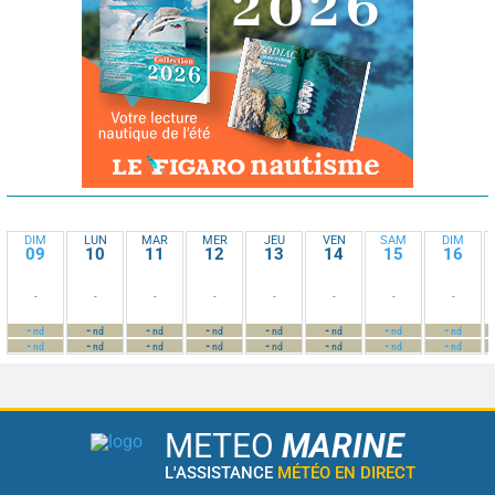
DIM
LUN
MAR
MER
JEU
VEN
SAM
DIM
09
10
11
12
13
14
15
16
-
-
-
-
-
-
-
-
-
-
-
-
-
-
-
-
nd
nd
nd
nd
nd
nd
nd
nd
-
-
-
-
-
-
-
-
nd
nd
nd
nd
nd
nd
nd
nd
METEO
MARINE
L'ASSISTANCE
MÉTÉO EN DIRECT