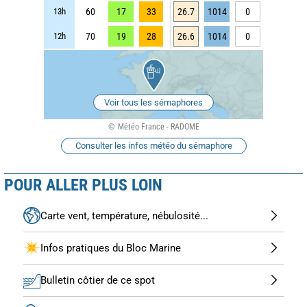
13h
60
17
33
26.7
1014
0
12h
70
19
28
26.6
1014
0
Voir tous les sémaphores
Météo France - RADOME
Consulter les infos météo du sémaphore
POUR ALLER PLUS LOIN
Carte vent, température, nébulosité...
Infos pratiques du Bloc Marine
Bulletin côtier de ce spot