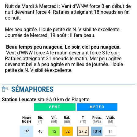
Nuit de Mardi à Mercredi : Vent d'WNW force 3 en début de 
nuit devenant force 4. Rafales atteignant 18 noeuds en fin 
de nuit.
Mer peu agitée. Houle petite de N. Visibilité excellente. 
Journée de Mercredi 19 août : Il fera beau.
Beau temps peu nuageux.
Le soir, ciel peu nuageux.
 Vent d'WNW force 4 le matin devenant force 3 le soir. 
Rafales atteignant 21 noeuds le matin. Mer peu agitée 
devenant belle à peu agitée en milieu de journée. Houle 
petite de N. Visibilité excellente.
SÉMAPHORES
Station Leucate
situé à 0 km de Plagette
VENT
METEO
Heure
Dir.
Vit.
Raf.
T
Press.
Visib.
locale
(°)
(nd)
(nd)
(°C)
(hPa)
(M)
14h
40
12
32
27.2
1014
11