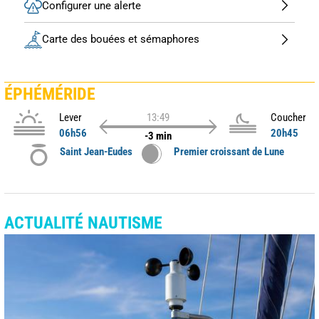
Configurer une alerte
Carte des bouées et sémaphores
ÉPHÉMÉRIDE
Lever
13:49
Coucher
06h56
20h45
-3 min
Saint Jean-Eudes
Premier croissant de Lune
ACTUALITÉ NAUTISME