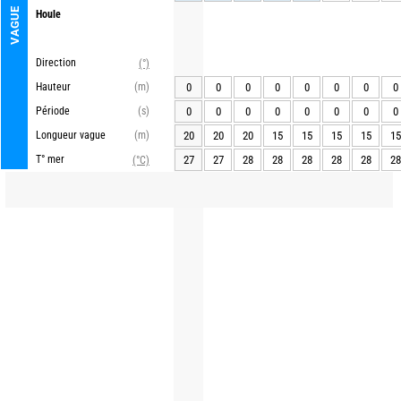
VAGUE
Houle
Direction
(°)
Hauteur
(m)
0
0
0
0
0
0
0
0
Période
(s)
0
0
0
0
0
0
0
0
Longueur vague
(m)
20
20
20
15
15
15
15
15
T° mer
27
27
28
28
28
28
28
28
(°C)