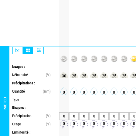
Nuages :
Nébulosité
(%)
30
25
25
25
25
25
25
2
Précipitations :
Quantité
(mm)
0
0
0
0
0
0
0
0
MÉTÉO
Type
-
-
-
-
-
-
-
-
Risques :
Précipitation
(%)
0
0
0
0
0
0
0
0
0
0
0
0
0
0
0
0
Orage
(%)
Luminosité :