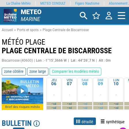
La Chaîne Météo
METEO CONSULT
Figaro Nautisme
Abonnement 
METEO
MARINE
Accueil
Ports et spots
Plage Centrale de Biscarrosse
MÉTÉO PLAGE
PLAGE CENTRALE DE BISCARROSSE
Biscarrosse (40600)
Lon : -1°15’,3666 W
Lat : 44°26’,7 N
Alt : 0m
zone côtière
zone large
Comparer les modèles météo
JEU
VEN
SAM
DIM
LUN
06
07
08
09
10
-
-
-
-
-
-
-
-
-
-
nd
nd
nd
nd
nd
Brief des risques météo
-
-
-
-
-
nd
nd
nd
nd
nd
BULLETIN
détaillé
synthétique