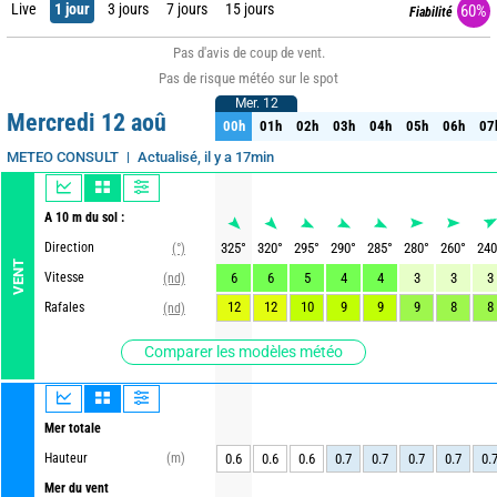
Live
1 jour
3 jours
7 jours
15 jours
60%
Fiabilité
Pas d'avis de coup de vent.
Pas de risque météo sur le spot
Mer. 12
Mer. 12
Mercredi 12 aoû
00h
01h
02h
03h
04h
05h
06h
07
00h
01h
02h
03h
04h
05h
06h
07
Actualisé, il y a 17min
METEO CONSULT
A 10 m du sol :
Direction
325
°
320
°
295
°
290
°
285
°
280
°
260
°
240
(°)
VENT
Vitesse
6
6
5
4
4
3
3
3
(nd)
12
12
10
9
9
9
8
8
Rafales
(nd)
Comparer les modèles météo
Mer totale
Hauteur
(m)
0.6
0.6
0.6
0.7
0.7
0.7
0.7
0.
Mer du vent