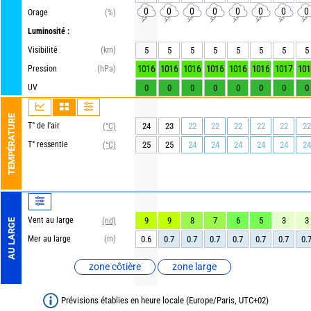
0
0
0
0
0
0
0
0
Orage
(%)
Luminosité :
Visibilité
(km)
5
5
5
5
5
5
5
5
1016
1016
1016
1016
1016
1016
1017
101
Pression
(hPa)
UV
0
0
0
0
0
0
0
0
TEMPÉRATURE
T° de l'air
24
23
22
22
22
22
22
22
(°C)
T° ressentie
25
25
24
24
24
24
24
24
(°C)
Vent au large
9
9
8
7
6
5
3
3
(nd)
AU LARGE
Mer au large
(m)
0.6
0.7
0.7
0.7
0.7
0.7
0.7
0.
zone côtière
zone large
Prévisions établies en heure locale (Europe/Paris, UTC+02)