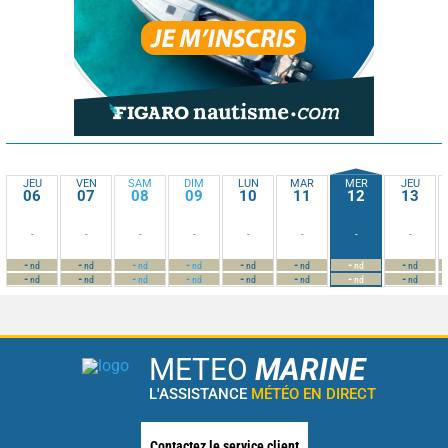
JEU
VEN
SAM
DIM
LUN
MAR
MER
JEU
06
07
08
09
10
11
12
13
-
-
-
-
-
-
-
-
-
-
-
-
-
-
-
-
nd
nd
nd
nd
nd
nd
nd
nd
-
-
-
-
-
-
-
-
nd
nd
nd
nd
nd
nd
nd
nd
METEO
MARINE
L'ASSISTANCE
MÉTÉO EN DIRECT
Contactez le service client