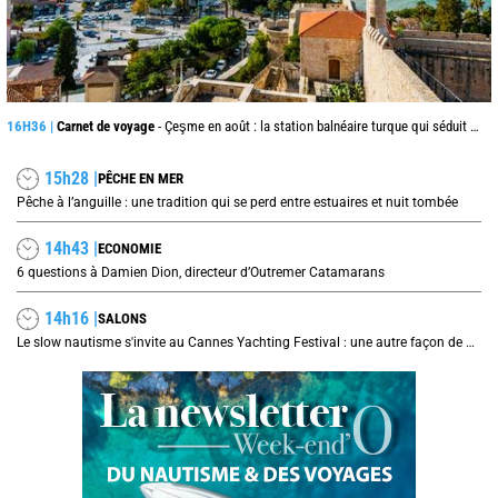
16H36 |
Carnet de voyage
- Çeşme en août : la station balnéaire turque qui séduit jusque de l’autre côté de la mer Égée
15h28 |
PÊCHE EN MER
Pêche à l’anguille : une tradition qui se perd entre estuaires et nuit tombée
14h43 |
ECONOMIE
6 questions à Damien Dion, directeur d’Outremer Catamarans
14h16 |
SALONS
Le slow nautisme s'invite au Cannes Yachting Festival : une autre façon de naviguer prend le large