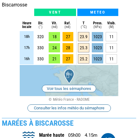
Biscarrosse
VENT
METEO
Heure
Dir.
Vit.
Raf.
T
Press.
Visib.
locale
(°)
(nd)
(nd)
(°C)
(hPa)
(M)
18h
320
18
27
23.9
1023
11
17h
330
24
28
25.3
1023
11
16h
330
21
27
25.2
1023
11
Voir tous les sémaphores
Météo France - RADOME
Consulter les infos météo du sémaphore
MARÉES À BISCAROSSE
Marée haute
05h00
4.15m