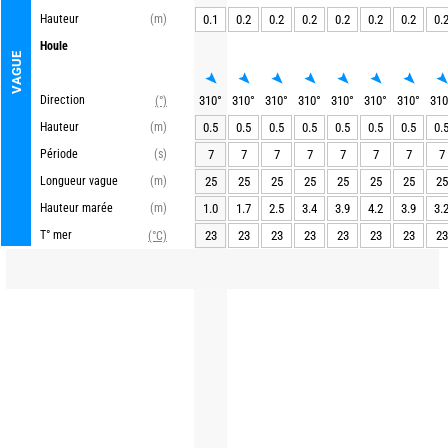
Hauteur
(m)
0.1
0.2
0.2
0.2
0.2
0.2
0.2
0.
Houle
VAGUE
Direction
310
°
310
°
310
°
310
°
310
°
310
°
310
°
310
(°)
Hauteur
(m)
0.5
0.5
0.5
0.5
0.5
0.5
0.5
0.
Période
(s)
7
7
7
7
7
7
7
7
Longueur vague
(m)
25
25
25
25
25
25
25
25
Hauteur marée
(m)
1.0
1.7
2.5
3.4
3.9
4.2
3.9
3.
T° mer
23
23
23
23
23
23
23
23
(°C)