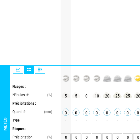
Nuages :
Nébulosité
(%)
5
5
0
10
20
25
25
2
Précipitations :
Quantité
(mm)
0
0
0
0
0
0
0
0
MÉTÉO
Type
-
-
-
-
-
-
-
-
Risques :
Précipitation
(%)
0
0
0
0
0
0
0
0