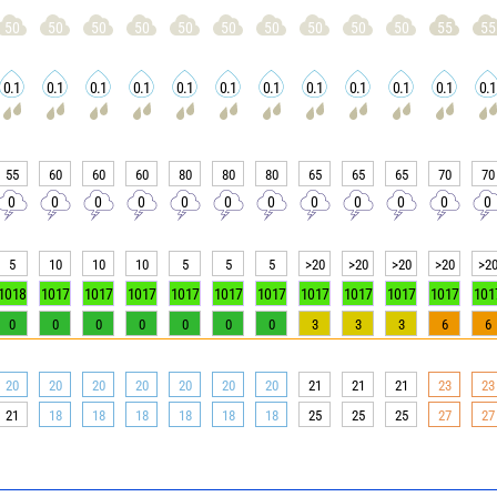
50
50
50
50
50
50
50
50
50
50
55
55
0.1
0.1
0.1
0.1
0.1
0.1
0.1
0.1
0.1
0.1
0.1
0.1
55
60
60
60
80
80
80
65
65
65
70
70
0
0
0
0
0
0
0
0
0
0
0
0
5
10
10
10
5
5
5
>20
>20
>20
>20
>2
1018
1017
1017
1017
1017
1017
1017
1017
1017
1017
1017
101
0
0
0
0
0
0
0
3
3
3
6
6
20
20
20
20
20
20
20
21
21
21
23
23
21
18
18
18
18
18
18
25
25
25
27
27