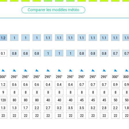
Comparer les modèles météo
1.2
1
1
1
1.1
1.1
1.1
1.1
1.1
1.1
1.1
1.1
0.1
0.8
0.8
0.8
1
1
1
0.8
0.8
0.8
0.7
0.7
300
°
295
°
295
°
295
°
295
°
295
°
295
°
295
°
295
°
295
°
300
°
300
1.2
0.6
0.6
0.6
0.4
0.4
0.4
0.7
0.7
0.7
0.9
0.9
9
8
8
8
8
8
8
8
8
8
8
8
120
80
80
80
40
40
40
45
45
45
50
50
1.3
1.3
1.7
2.2
2.7
3.2
3.5
3.5
3.2
2.8
2.2
1.8
22
22
22
22
22
22
22
22
22
22
22
22