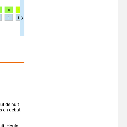
8
10
10
10
12
12
12
10
10
1
1.1
1.1
1.1
1.2
1.2
1.2
1.2
1.2
t de nuit 
 en début 
it. Houle 