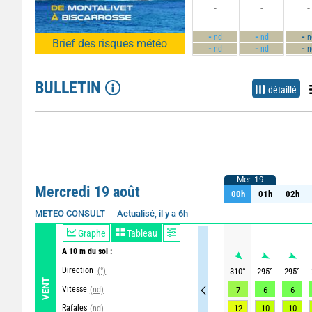
-
-
-
-
-
-
nd
nd
n
Brief des risques météo
-
-
-
nd
nd
n
BULLETIN
détaillé
Mer. 19
Mer. 19
Mercredi 19 août
00h
01h
02h
00h
01h
02h
Actualisé, il y a 6h
METEO CONSULT
Graphe
Tableau
A 10 m du sol :
Direction
(°)
310
°
295
°
295
°
VENT
Vitesse
(nd)
7
6
6
Rafales
12
10
10
(nd)