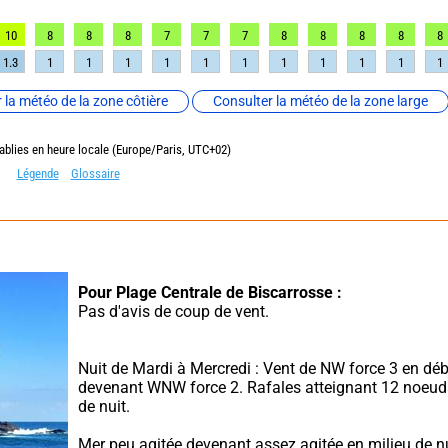
10
8
8
8
7
7
7
8
8
8
8
8
1.3
1
1
1
1
1
1
1
1
1
1
1
 la météo de la zone côtière
Consulter la météo de la zone large
ablies en heure locale (Europe/Paris, UTC+02)
Légende
Glossaire
Pour Plage Centrale de Biscarrosse :
Pas d'avis de coup de vent.
Nuit de Mardi à Mercredi : Vent de NW force 3 en débu
devenant WNW force 2. Rafales atteignant 12 noeuds
de nuit.
Mer peu agitée devenant assez agitée en milieu de nu