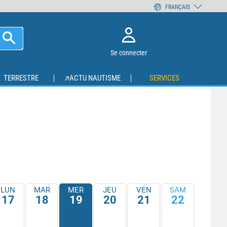
FRANÇAIS
Se connecter
TERRESTRE
ACTU NAUTISME
SERVICES
LUN
MAR
MER
JEU
VEN
SAM
17
18
19
20
21
22