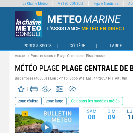
La Chaîne Météo
METEO CONSULT
Figaro Nautisme
Ab
METEO
MARINE
L'ASSISTANCE
MÉTÉO EN DIRECT
PORTS & SPOTS
CÔTIÈRE
LARGE
Accueil
Ports et spots
Plage Centrale de Biscarrosse
MÉTÉO PLAGE
PLAGE CENTRALE DE 
Biscarrosse (40600)
Lon : -1°15’,3666 W
Lat : 44°26’,7 N
Alt : 0m
zone côtière
zone large
Comparer les modèles météo
SAM
DIM
LU
08
09
1