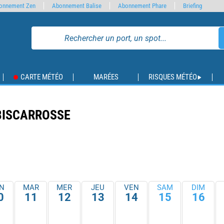
onnement Zen
Abonnement Balise
Abonnement Phare
Briefing
CARTE MÉTÉO
MARÉES
RISQUES MÉTÉO
BISCARROSSE
N
MAR
MER
JEU
VEN
SAM
DIM
0
11
12
13
14
15
16