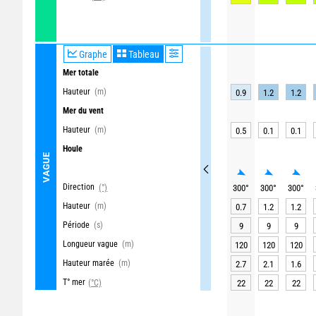
Graphe
Tableau
Mer totale
Hauteur
(m)
0.9
1.2
1.2
Mer du vent
Hauteur
(m)
0.5
0.1
0.1
Houle
VAGUE
Direction
(°)
300
°
300
°
300
°
Hauteur
(m)
0.7
1.2
1.2
Période
(s)
9
9
9
Longueur vague
(m)
120
120
120
Hauteur marée
(m)
2.7
2.1
1.6
T° mer
(°C)
22
22
22