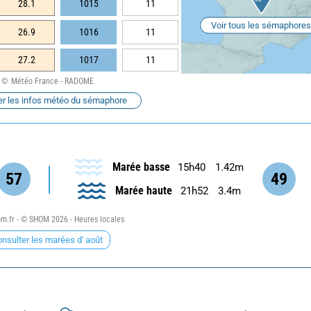
28.1
1015
11
Voir tous les sémaphores
26.9
1016
11
27.2
1017
11
Météo France - RADOME
er les infos météo du sémaphore
Marée basse
15h40
1.42m
57
49
Marée haute
21h52
3.4m
.fr - © SHOM 2026 - Heures locales
nsulter les marées d' août