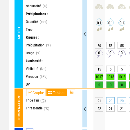
Nébulosité
(%)
50
50
50
Précipitations :
Quantité
(mm)
0.1
0.1
0.1
MÉTÉO
Type
Risques :
Précipitation
(%)
50
55
55
0
0
0
Orage
(%)
Luminosité :
Visibilité
(km)
15
5
5
Pression
(hPa)
1017
1018
1018
UV
0
0
0
Graphe
Tableau
TEMPÉRATURE
T° de l'air
(°C)
21
20
20
T° ressentie
(°C)
22
21
21