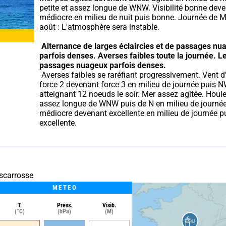
petite et assez longue de WNW. Visibilité bonne deve
médiocre en milieu de nuit puis bonne. Journée de Me
août : L'atmosphère sera instable.
Alternance de larges éclaircies et de passages nua
parfois denses.
Averses faibles toute la journée.
Le
passages nuageux parfois denses.
 Averses faibles se raréfiant progressivement. Vent d'WNW 
force 2 devenant force 3 en milieu de journée puis N
atteignant 12 noeuds le soir. Mer assez agitée. Houle 
assez longue de WNW puis de N en milieu de journée. 
médiocre devenant excellente en milieu de journée pu
excellente.
iscarrosse
METEO
T
Press.
Visib.
(°C)
(hPa)
(M)