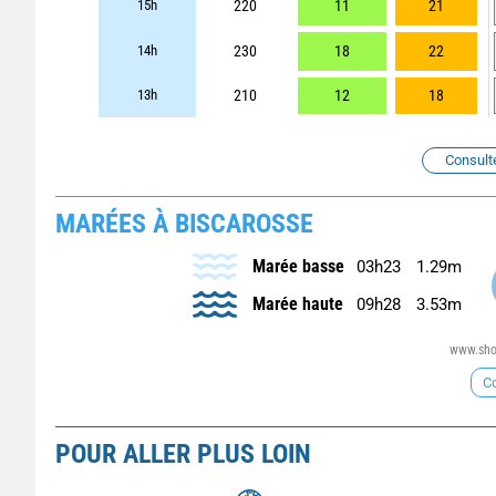
15h
220
11
21
14h
230
18
22
13h
210
12
18
Consult
MARÉES À BISCAROSSE
Marée basse
03h23
1.29m
Marée haute
09h28
3.53m
www.shom
Co
POUR ALLER PLUS LOIN