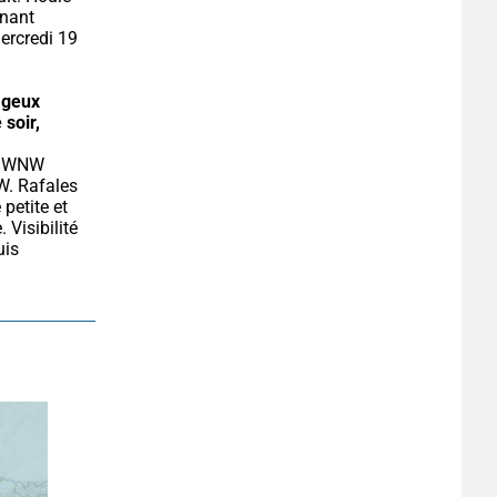
nant 
rcredi 19 
geux 
 soir, 
W. Rafales 
petite et 
Visibilité 
is 