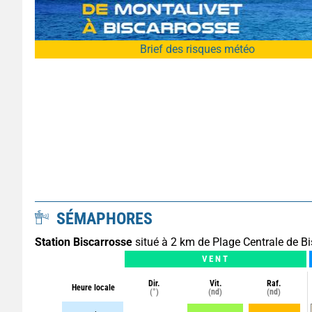
Brief des risques météo
SÉMAPHORES
Station Biscarrosse
situé à 2 km de Plage Centrale de B
VENT
Dir.
Vit.
Raf.
Heure locale
(°)
(nd)
(nd)