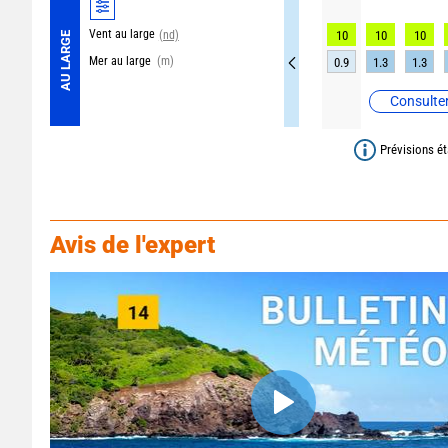
Vent au large
(nd)
10
10
10
AU LARGE
Mer au large
(m)
0.9
1.3
1.3
Consulter
Prévisions ét
Avis de l'expert