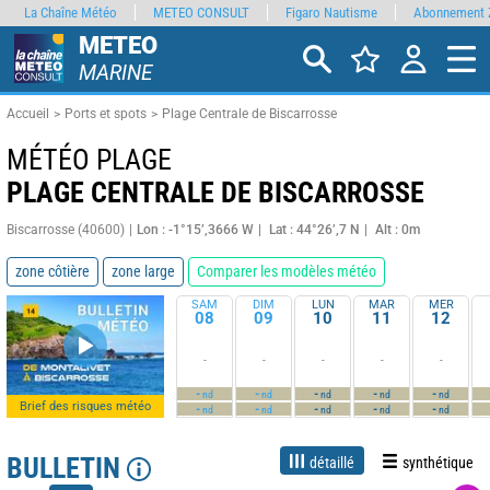
La Chaîne Météo
METEO CONSULT
Figaro Nautisme
Abonnement 
METEO
MARINE
Accueil
Ports et spots
Plage Centrale de Biscarrosse
MÉTÉO PLAGE
PLAGE CENTRALE DE BISCARROSSE
Biscarrosse (40600)
Lon : -1°15’,3666 W
Lat : 44°26’,7 N
Alt : 0m
zone côtière
zone large
Comparer les modèles météo
SAM
DIM
LUN
MAR
MER
08
09
10
11
12
-
-
-
-
-
-
-
-
-
-
nd
nd
nd
nd
nd
Brief des risques météo
-
-
-
-
-
nd
nd
nd
nd
nd
BULLETIN
détaillé
synthétique