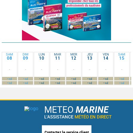
SAM
DIM
LUN
MAR
MER
JEU
VEN
SAM
08
09
10
11
12
13
14
15
-
-
-
-
-
-
-
-
-
-
-
-
-
-
-
-
nd
nd
nd
nd
nd
nd
nd
nd
-
-
-
-
-
-
-
-
nd
nd
nd
nd
nd
nd
nd
nd
METEO
MARINE
L'ASSISTANCE
MÉTÉO EN DIRECT
Contactez le service client