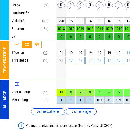
0
0
0
0
0
0
0
0
Orage
(%)
Luminosité :
Visibilité
(km)
>20
15
15
15
15
15
15
15
1018
1019
1019
1019
1019
1019
1019
101
Pression
(hPa)
UV
0
0
0
0
0
0
0
0
TEMPÉRATURE
T° de l'air
21
19
19
19
19
19
19
18
(°C)
T° ressentie
21
17
17
17
17
17
17
17
(°C)
Vent au large
10
9
9
9
6
6
6
5
(nd)
AU LARGE
Mer au large
(m)
1
1
1
1
0.9
0.9
0.9
0.
zone côtière
zone large
Prévisions établies en heure locale (Europe/Paris, UTC+02)