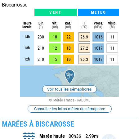
Biscarrosse
VENT
METEO
Heure
Dir.
Vit.
Raf.
T
Press.
Visib.
locale
(°)
(nd)
(nd)
(°C)
(hPa)
(M)
14h
230
18
22
26.9
1016
11
13h
210
12
18
27.2
1017
11
12h
210
15
18
26.3
1017
11
Voir tous les sémaphores
Météo France - RADOME
Consulter les infos météo du sémaphore
MARÉES À BISCAROSSE
Marée haute
00h36
2.99m