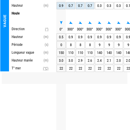
Hauteur
(m)
0.9
0.7
0.7
0.7
0.3
0.3
0.3
0.
Houle
VAGUE
Direction
0
°
300
°
300
°
300
°
300
°
300
°
300
°
300
(°)
Hauteur
(m)
0.5
0.9
0.9
0.9
0.9
0.9
0.9
0.
Période
(s)
0
8
8
8
9
9
9
9
Longueur vague
(m)
150
110
110
110
140
140
140
14
Hauteur marée
(m)
3.0
3.0
2.9
2.6
2.4
2.1
2.0
2.
T° mer
22
22
22
22
22
22
22
22
(°C)