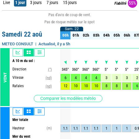
Live
1 jour
3 jours
7 jours
15 jours
55%
Fiabilité
Pas d'avis de coup de vent.
Pas de risque météo sur le spot
Sam. 22
Sam. 22
Samedi 22 aoû
00h
01h
02h
03h
04h
05h
06h
07
00h
01h
02h
03h
04h
05h
06h
07
Actualisé, il y a 5h
METEO CONSULT
A 10 m du sol :
Direction
345
°
360
°
360
°
360
°
5
°
5
°
5
°
25
(°)
VENT
Vitesse
6
4
4
4
3
3
3
2
(nd)
12
10
10
10
8
8
8
6
Rafales
(nd)
Comparer les modèles météo
Mer totale
Hauteur
(m)
1.1
1.1
1.1
1.1
1
1
1
0.
Mer du vent