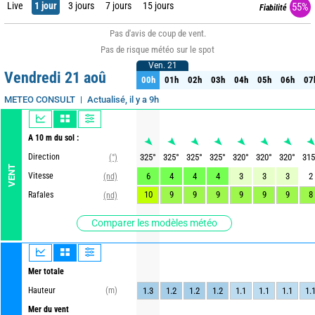
Live
1 jour
3 jours
7 jours
15 jours
55%
Fiabilité
Pas d'avis de coup de vent.
Pas de risque météo sur le spot
Ven. 21
Ven. 21
Vendredi 21 aoû
00h
01h
02h
03h
04h
05h
06h
07
00h
01h
02h
03h
04h
05h
06h
07
Actualisé, il y a 9h
METEO CONSULT
A 10 m du sol :
Direction
325
°
325
°
325
°
325
°
320
°
320
°
320
°
315
(°)
VENT
Vitesse
6
4
4
4
3
3
3
2
(nd)
10
9
9
9
9
9
9
8
Rafales
(nd)
Comparer les modèles météo
Mer totale
Hauteur
(m)
1.3
1.2
1.2
1.2
1.1
1.1
1.1
1.
Mer du vent