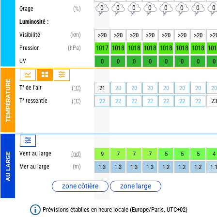
0
0
0
0
0
0
0
0
Orage
(%)
Luminosité :
Visibilité
(km)
>20
>20
>20
>20
>20
>20
>20
>2
1017
1018
1018
1018
1018
1018
1018
101
Pression
(hPa)
UV
0
0
0
0
0
0
0
0
TEMPÉRATURE
T° de l'air
21
20
20
20
20
20
20
20
(°C)
T° ressentie
22
22
22
22
22
22
22
23
(°C)
Vent au large
9
7
7
7
5
5
5
4
(nd)
AU LARGE
Mer au large
(m)
1.3
1.3
1.3
1.3
1.2
1.2
1.2
1.
zone côtière
zone large
Prévisions établies en heure locale (Europe/Paris, UTC+02)