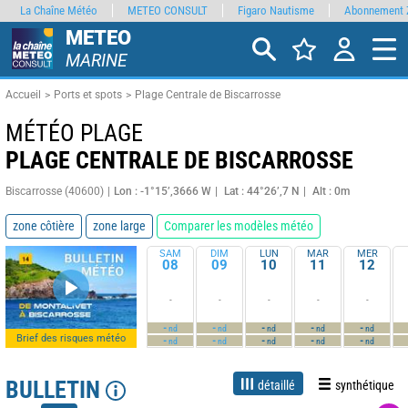
La Chaîne Météo
METEO CONSULT
Figaro Nautisme
Abonnement 
METEO
MARINE
Accueil
Ports et spots
Plage Centrale de Biscarrosse
MÉTÉO PLAGE
PLAGE CENTRALE DE BISCARROSSE
Biscarrosse (40600)
Lon : -1°15’,3666 W
Lat : 44°26’,7 N
Alt : 0m
zone côtière
zone large
Comparer les modèles météo
SAM
DIM
LUN
MAR
MER
08
09
10
11
12
-
-
-
-
-
-
-
-
-
-
nd
nd
nd
nd
nd
Brief des risques météo
-
-
-
-
-
nd
nd
nd
nd
nd
BULLETIN
détaillé
synthétique