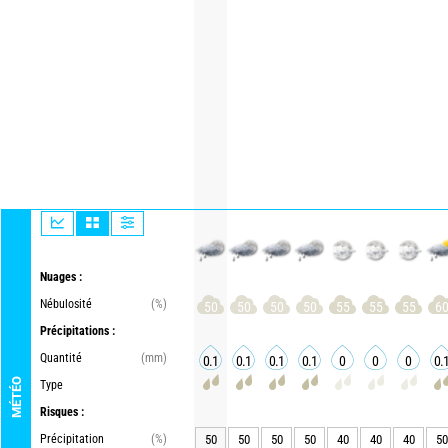
Nuages :
Nébulosité
(%)
50
50
50
50
55
55
55
6
Précipitations :
Quantité
(mm)
0.1
0.1
0.1
0.1
0
0
0
0.
MÉTÉO
Type
Risques :
Précipitation
(%)
50
50
50
50
40
40
40
50