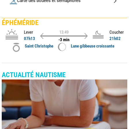
Carte des bouées et sémaphores
ÉPHÉMÉRIDE
Lever
13:49
Coucher
07h13
21h02
-3 min
Saint Christophe
Lune gibbeuse croissante
ACTUALITÉ NAUTISME