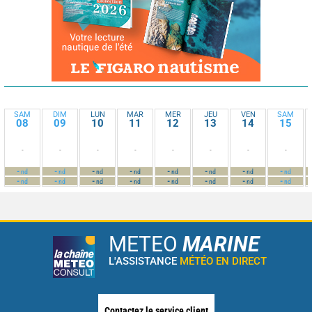
SAM
DIM
LUN
MAR
MER
JEU
VEN
SAM
08
09
10
11
12
13
14
15
-
-
-
-
-
-
-
-
-
-
-
-
-
-
-
-
nd
nd
nd
nd
nd
nd
nd
nd
-
-
-
-
-
-
-
-
nd
nd
nd
nd
nd
nd
nd
nd
METEO
MARINE
L'ASSISTANCE
MÉTÉO EN DIRECT
Contactez le service client