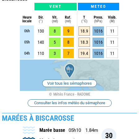
VENT
METEO
Heure
Dir.
Vit.
Raf.
T
Press.
Visib.
locale
(°)
(nd)
(nd)
(°C)
(hPa)
(M)
06h
130
8
9
18.9
1016
11
05h
140
5
8
18.3
1016
11
04h
110
3
7
19.4
1016
11
Voir tous les sémaphores
Météo France - RADOME
Consulter les infos météo du sémaphore
MARÉES À BISCAROSSE
Marée basse
05h10
1.84m
30