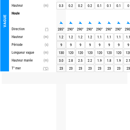
Hauteur
(m)
0.3
0.2
0.2
0.2
0.1
0.1
0.1
0
Houle
VAGUE
Direction
285
°
290
°
290
°
290
°
290
°
290
°
290
°
290
(°)
Hauteur
(m)
1.2
1.2
1.2
1.2
1.1
1.1
1.1
1.
Période
(s)
9
9
9
9
9
9
9
9
Longueur vague
(m)
130
120
120
120
120
120
120
12
Hauteur marée
(m)
3.0
2.8
2.5
2.2
1.9
1.8
1.9
2.
T° mer
23
23
23
23
23
23
23
23
(°C)