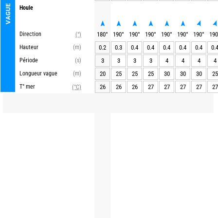
VAGUE
Houle
Direction
180
°
190
°
190
°
190
°
190
°
190
°
190
°
190
(°)
Hauteur
(m)
0.2
0.3
0.4
0.4
0.4
0.4
0.4
0.
Période
(s)
3
3
3
3
4
4
4
4
Longueur vague
(m)
20
25
25
25
30
30
30
25
T° mer
26
26
26
27
27
27
27
27
(°C)