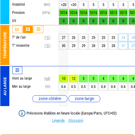
Visibilité
(km)
>20
>20
5
5
5
5
5
5
1016
1016
1016
1016
1016
1015
1015
101
Pression
(hPa)
UV
0
0
0
0
0
0
0
0
TEMPÉRATURE
T° de l'air
27
26
25
25
25
25
24
24
(°C)
T° ressentie
30
29
29
28
28
28
27
27
(°C)
Vent au large
10
12
5
5
4
5
4
4
(nd)
AU LARGE
Mer au large
(m)
0.6
0.5
0.5
0.5
0.4
0.4
0.4
0.
zone côtière
zone large
Prévisions établies en heure locale (Europe/Paris, UTC+02)
Légende
Glossaire