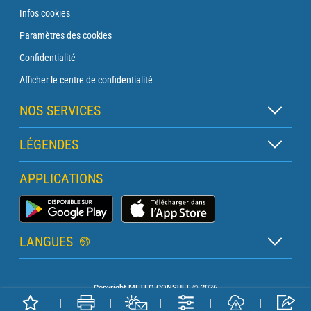
Infos cookies
Paramètres des cookies
Confidentialité
Afficher le centre de confidentialité
NOS SERVICES
Abonnement Zen
LÉGENDES
Abonnement Balise
Légende des cartes
APPLICATIONS
Abonnement Traversée
Légende des pictogrammes
Abonnement Phare
Application Météo Marine
Glossaire
Briefing avec un prévisionniste
LANGUES
Bulletin Pro Marine
Français
Devis services PRO
Copyright METEO CONSULT © 2026
Anglais
Météo Terrestre