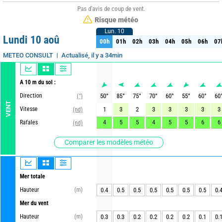
Pas d'avis de coup de vent.
Risque météo
Lun. 10
Lun. 10
Lundi 10 aoû
00h
01h
02h
03h
04h
05h
06h
07
00h
01h
02h
03h
04h
05h
06h
07
Actualisé, il y a 34min
METEO CONSULT
A 10 m du sol :
Direction
50
°
85
°
75
°
70
°
60
°
55
°
60
°
60
(°)
VENT
Vitesse
1
3
2
3
3
3
3
3
(nd)
4
5
5
4
5
5
6
6
Rafales
(nd)
Comparer les modèles météo
Mer totale
Hauteur
(m)
0.4
0.5
0.5
0.5
0.5
0.5
0.5
0.
Mer du vent
Hauteur
(m)
0.3
0.3
0.2
0.2
0.2
0.2
0.1
0.