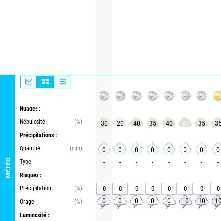
Nuages :
Nébulosité
(%)
30
20
40
35
40
45
35
3
Précipitations :
Quantité
(mm)
0
0
0
0
0
0
0
0
MÉTÉO
Type
-
-
-
-
-
-
-
-
Risques :
Précipitation
(%)
0
0
0
0
0
0
0
0
0
0
0
0
0
10
10
1
Orage
(%)
Luminosité :