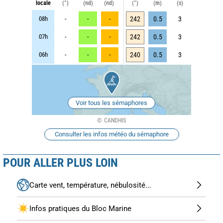
locale
(°)
(nd)
(nd)
(°)
(m)
(s)
08h
-
-
-
242
0.5
3
07h
-
-
-
242
0.5
3
06h
-
-
-
240
0.5
3
Voir tous les sémaphores
CANDHIS
Consulter les infos météo du sémaphore
POUR ALLER PLUS LOIN
Carte vent, température, nébulosité...
Infos pratiques du Bloc Marine