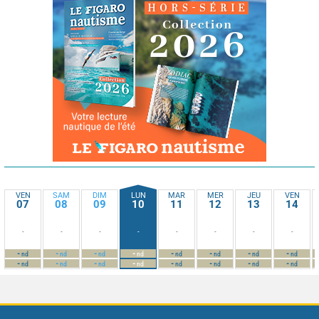
VEN
SAM
DIM
LUN
MAR
MER
JEU
VEN
07
08
09
10
11
12
13
14
-
-
-
-
-
-
-
-
-
-
-
-
-
-
-
-
nd
nd
nd
nd
nd
nd
nd
nd
-
-
-
-
-
-
-
-
nd
nd
nd
nd
nd
nd
nd
nd