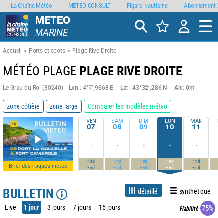
La Chaîne Météo
METEO CONSULT
Figaro Nautisme
Abonnement 
METEO
MARINE
Accueil
Ports et spots
Plage Rive Droite
MÉTÉO PLAGE
PLAGE RIVE DROITE
Le Grau-du-Roi (30240)
Lon : 4°7’,9668 E
Lat : 43°32’,286 N
Alt : 0m
zone côtière
zone large
Comparer les modèles météo
VEN
SAM
DIM
LUN
MAR
07
08
09
10
11
-
-
-
-
-
-
-
-
-
-
nd
nd
nd
nd
nd
Brief des risques météo
-
-
-
-
-
nd
nd
nd
nd
nd
BULLETIN
détaillé
synthétique
Live
1 jour
3 jours
7 jours
15 jours
75%
Fiabilité