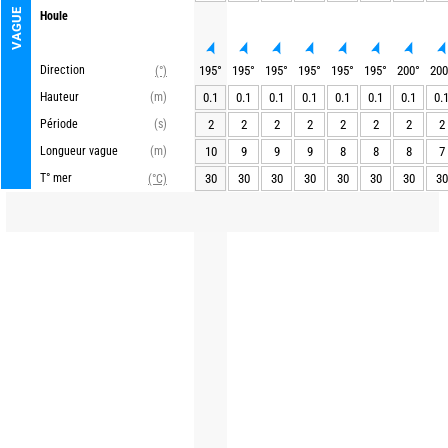
VAGUE
Houle
Direction
195
°
195
°
195
°
195
°
195
°
195
°
200
°
200
(°)
Hauteur
(m)
0.1
0.1
0.1
0.1
0.1
0.1
0.1
0.
Période
(s)
2
2
2
2
2
2
2
2
Longueur vague
(m)
10
9
9
9
8
8
8
7
T° mer
30
30
30
30
30
30
30
30
(°C)