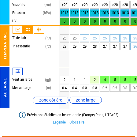
Visibilité
(km)
>20
>20
>20
>20
>20
>20
>20
>2
1013
1013
1013
1013
1013
1013
1013
101
Pression
(hPa)
UV
0
0
0
0
0
0
0
0
TEMPÉRATURE
T° de l'air
26
26
25
25
25
25
25
25
(°C)
T° ressentie
29
29
29
28
27
27
27
26
(°C)
Vent au large
2
1
1
2
4
5
5
5
(nd)
AU LARGE
Mer au large
(m)
0.4
0.4
0.3
0.3
0.2
0.2
0.3
0.
zone côtière
zone large
Prévisions établies en heure locale (Europe/Paris, UTC+02)
Légende
Glossaire