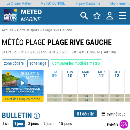
La Chaîne Météo
METEO CONSULT
Figaro Nautisme
Abonnement 
METEO
MARINE
Accueil
Ports et spots
Plage Rive Gauche
MÉTÉO PLAGE
PLAGE RIVE GAUCHE
Le Grau-du-Roi (30240)
Lon : 4°8’,2002 E
Lat : 43°31’,986 N
Alt : 0m
zone côtière
zone large
Comparer les modèles météo
DIM
LUN
MAR
MER
JEU
09
10
11
12
13
-
-
-
-
-
-
-
-
-
-
nd
nd
nd
nd
nd
Brief des risques météo
-
-
-
-
-
nd
nd
nd
nd
nd
BULLETIN
détaillé
synthétique
Live
1 jour
3 jours
7 jours
15 jours
55%
Fiabilité