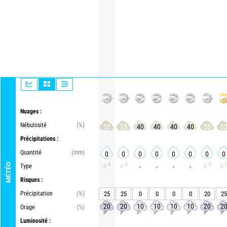
Nuages :
Nébulosité
(%)
55
55
40
40
40
40
55
5
Précipitations :
Quantité
(mm)
0
0
0
0
0
0
0
0
MÉTÉO
Type
-
-
-
-
Risques :
Précipitation
(%)
25
25
0
0
0
0
20
25
20
20
10
10
10
10
20
2
Orage
(%)
Luminosité :