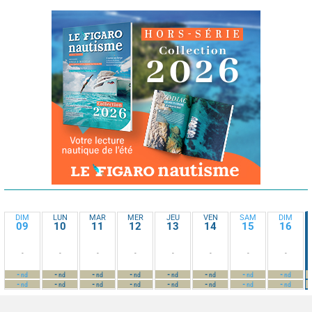
DIM
LUN
MAR
MER
JEU
VEN
SAM
DIM
09
10
11
12
13
14
15
16
-
-
-
-
-
-
-
-
-
-
-
-
-
-
-
-
nd
nd
nd
nd
nd
nd
nd
nd
-
-
-
-
-
-
-
-
nd
nd
nd
nd
nd
nd
nd
nd