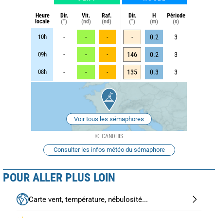
Heure
Dir.
Vit.
Raf.
Dir.
H
Période
locale
(°)
(nd)
(nd)
(°)
(m)
(s)
10h
-
-
-
-
0.2
3
09h
-
-
-
146
0.2
3
08h
-
-
-
135
0.3
3
Voir tous les sémaphores
CANDHIS
Consulter les infos météo du sémaphore
POUR ALLER PLUS LOIN
Carte vent, température, nébulosité...