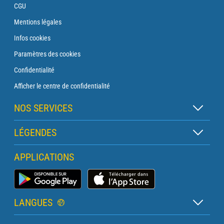
CGU
Mentions légales
Infos cookies
Paramètres des cookies
Confidentialité
Afficher le centre de confidentialité
NOS SERVICES
Abonnement Zen
LÉGENDES
Abonnement Balise
Légende des cartes
APPLICATIONS
Abonnement Traversée
Légende des pictogrammes
Abonnement Phare
Application Météo Marine
Glossaire
Briefing avec un prévisionniste
LANGUES
Bulletin Pro Marine