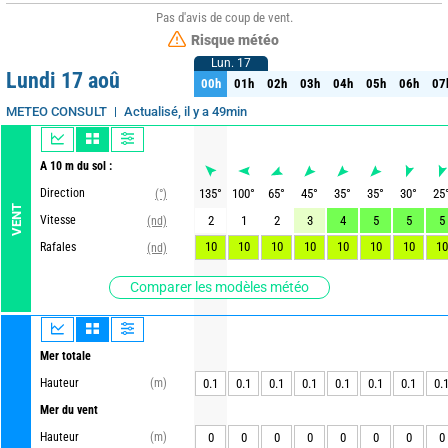
Pas d'avis de coup de vent.
Risque météo
Lun. 17
Lun. 17
Lundi 17 aoû
00h
01h
02h
03h
04h
05h
06h
07
00h
01h
02h
03h
04h
05h
06h
07
Actualisé, il y a 49min
METEO CONSULT
A 10 m du sol :
Direction
135
°
100
°
65
°
45
°
35
°
35
°
30
°
25
(°)
VENT
Vitesse
2
1
2
3
4
5
5
5
(nd)
10
10
10
10
10
10
10
10
Rafales
(nd)
Comparer les modèles météo
Mer totale
Hauteur
(m)
0.1
0.1
0.1
0.1
0.1
0.1
0.1
0.
Mer du vent
Hauteur
(m)
0
0
0
0
0
0
0
0