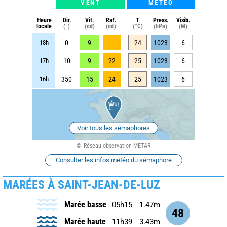
VENT
METEO
Heure
Dir.
Vit.
Raf.
T
Press.
Visib.
locale
(°)
(nd)
(nd)
(°C)
(hPa)
(M)
18h
0
9
-
24
1023
6
17h
10
9
22
25
1023
6
16h
350
15
24
25
1023
6
Voir tous les sémaphores
Réseau observation METAR
Consulter les infos météo du sémaphore
MARÉES À SAINT-JEAN-DE-LUZ
Marée basse
05h15
1.47m
48
Marée haute
11h39
3.43m