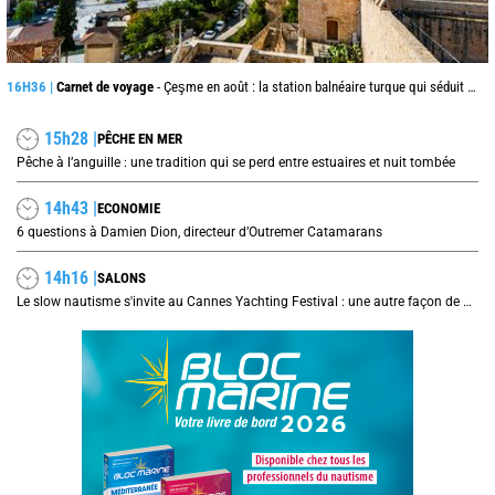
16H36 |
Carnet de voyage
- Çeşme en août : la station balnéaire turque qui séduit jusque de l’autre côté de la mer Égée
15h28 |
PÊCHE EN MER
Pêche à l’anguille : une tradition qui se perd entre estuaires et nuit tombée
14h43 |
ECONOMIE
6 questions à Damien Dion, directeur d’Outremer Catamarans
14h16 |
SALONS
Le slow nautisme s'invite au Cannes Yachting Festival : une autre façon de naviguer prend le large