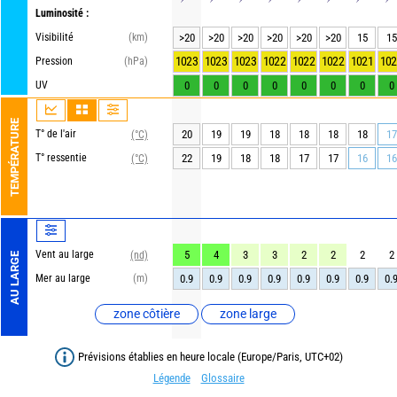
Luminosité :
Visibilité
(km)
>20
>20
>20
>20
>20
>20
15
15
1023
1023
1023
1022
1022
1022
1021
102
Pression
(hPa)
UV
0
0
0
0
0
0
0
0
TEMPÉRATURE
T° de l'air
20
19
19
18
18
18
18
17
(°C)
T° ressentie
22
19
18
18
17
17
16
16
(°C)
Vent au large
5
4
3
3
2
2
2
2
(nd)
AU LARGE
Mer au large
(m)
0.9
0.9
0.9
0.9
0.9
0.9
0.9
0.
zone côtière
zone large
Prévisions établies en heure locale (Europe/Paris, UTC+02)
Légende
Glossaire