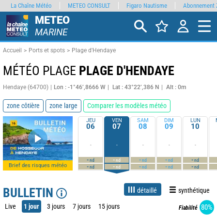
La Chaîne Météo
METEO CONSULT
Figaro Nautisme
Abonnement 
METEO
MARINE
Accueil
Ports et spots
Plage d'Hendaye
MÉTÉO PLAGE
PLAGE D'HENDAYE
Hendaye (64700)
Lon : -1°46’,8666 W
Lat : 43°22’,386 N
Alt : 0m
zone côtière
zone large
Comparer les modèles météo
JEU
VEN
SAM
DIM
LUN
06
07
08
09
10
-
-
-
-
-
-
-
-
-
-
nd
nd
nd
nd
nd
Brief des risques météo
-
-
-
-
-
nd
nd
nd
nd
nd
BULLETIN
détaillé
synthétique
Live
1 jour
3 jours
7 jours
15 jours
80%
Fiabilité