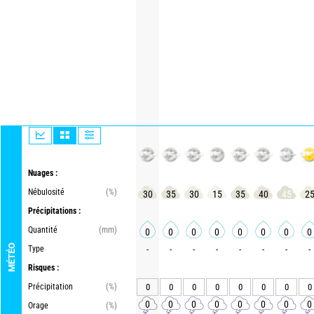
Nuages :
Nébulosité
(%)
30
35
30
15
35
40
45
2
Précipitations :
Quantité
(mm)
0
0
0
0
0
0
0
0
MÉTÉO
Type
-
-
-
-
-
-
-
-
Risques :
Précipitation
(%)
0
0
0
0
0
0
0
0
0
0
0
0
0
0
0
0
Orage
(%)