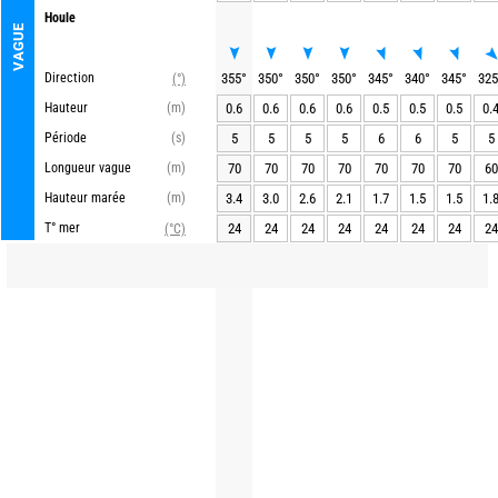
Houle
VAGUE
Direction
355
°
350
°
350
°
350
°
345
°
340
°
345
°
325
(°)
Hauteur
(m)
0.6
0.6
0.6
0.6
0.5
0.5
0.5
0.
Période
(s)
5
5
5
5
6
6
5
5
Longueur vague
(m)
70
70
70
70
70
70
70
60
Hauteur marée
(m)
3.4
3.0
2.6
2.1
1.7
1.5
1.5
1.
T° mer
24
24
24
24
24
24
24
24
(°C)