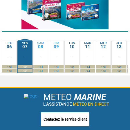
JEU
VEN
SAM
DIM
LUN
MAR
MER
JEU
06
07
08
09
10
11
12
13
-
-
-
-
-
-
-
-
-
-
-
-
-
-
-
-
nd
nd
nd
nd
nd
nd
nd
nd
-
-
-
-
-
-
-
-
nd
nd
nd
nd
nd
nd
nd
nd
METEO
MARINE
L'ASSISTANCE
MÉTÉO EN DIRECT
Contactez le service client