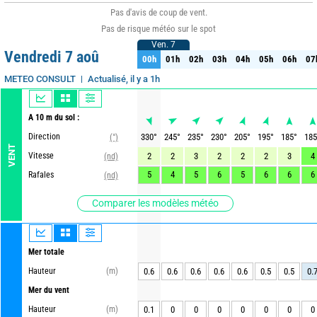
Pas d'avis de coup de vent.
Pas de risque météo sur le spot
Ven. 7
Ven. 7
Vendredi 7 aoû
00h
01h
02h
03h
04h
05h
06h
07
00h
01h
02h
03h
04h
05h
06h
07
Actualisé, il y a 1h
METEO CONSULT
A 10 m du sol :
Direction
330
°
245
°
235
°
230
°
205
°
195
°
185
°
185
(°)
VENT
Vitesse
2
2
3
2
2
2
3
4
(nd)
5
4
5
6
5
6
6
6
Rafales
(nd)
Comparer les modèles météo
Mer totale
Hauteur
(m)
0.6
0.6
0.6
0.6
0.6
0.5
0.5
0.
Mer du vent
Hauteur
(m)
0.1
0
0
0
0
0
0
0