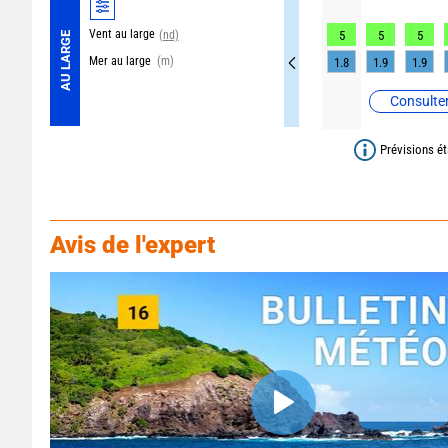
Vent au large
(nd)
5
5
5
AU LARGE
Mer au large
(m)
1.8
1.9
1.9
Consulter
Prévisions ét
Avis de l'expert