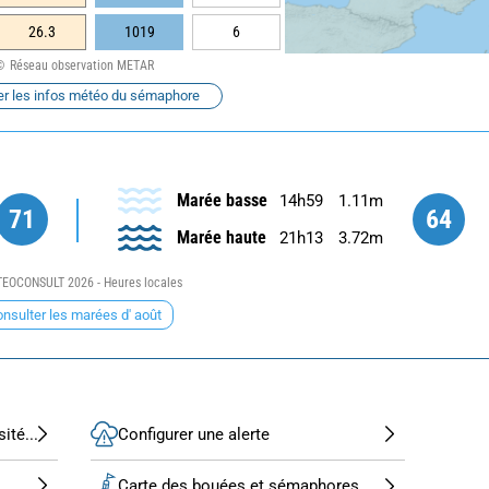
26.3
1019
6
Réseau observation METAR
er les infos météo du sémaphore
Marée basse
14h59
1.11m
71
64
Marée haute
21h13
3.72m
EOCONSULT 2026 - Heures locales
nsulter les marées d' août
ité...
Configurer une alerte
Carte des bouées et sémaphores