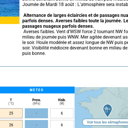
Journée de Mardi 18 août : L'atmosphère sera instab
Alternance de larges éclaircies et de passages nua
parfois denses.
Averses faibles toute la journée.
Le
passages nuageux parfois denses.
 Averses faibles. Vent d'WSW force 2 tournant NW force 3 en 
milieu de journée puis WNW. Mer agitée devenant ass
le soir. Houle modérée et assez longue de NW puis pet
soir. Visibilité médiocre devenant bonne en milieu de 
puis bonne.
METEO
T
Press.
Visib.
(°C)
(hPa)
(M)
25
-
6
Voir tous les sémaphores
26
-
6