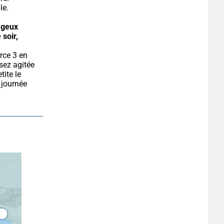
le.
geux 
 soir, 
ez agitée 
ite le 
journée 