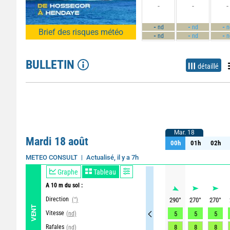
-
-
-
-
-
-
nd
nd
n
Brief des risques météo
-
-
-
nd
nd
n
BULLETIN
détaillé
Mar. 18
Mar. 18
Mardi 18 août
00h
01h
02h
00h
01h
02h
Actualisé, il y a 7h
METEO CONSULT
Graphe
Tableau
A 10 m du sol :
Direction
(°)
290
°
270
°
270
°
VENT
Vitesse
(nd)
5
5
5
Rafales
8
8
8
(nd)