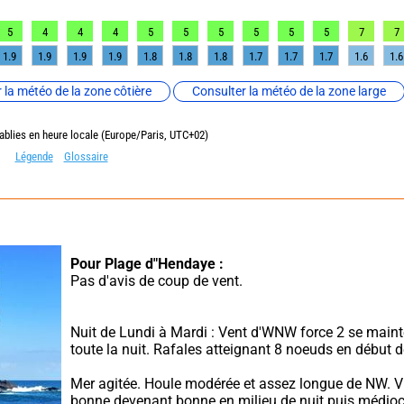
5
4
4
4
5
5
5
5
5
5
7
7
1.9
1.9
1.9
1.9
1.8
1.8
1.8
1.7
1.7
1.7
1.6
1.6
 la météo de la zone côtière
Consulter la météo de la zone large
ablies en heure locale (Europe/Paris, UTC+02)
Légende
Glossaire
Pour Plage d"Hendaye :
Pas d'avis de coup de vent.
Nuit de Lundi à Mardi : Vent d'WNW force 2 se maint
toute la nuit. Rafales atteignant 8 noeuds en début d
Mer agitée. Houle modérée et assez longue de NW. Vis
bonne devenant bonne en milieu de nuit puis médiocr