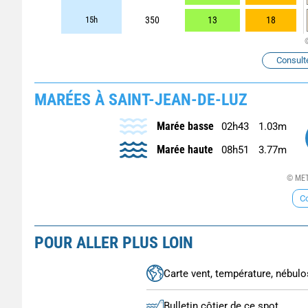
15h
350
13
18
Consult
MARÉES À SAINT-JEAN-DE-LUZ
Marée basse
02h43
1.03m
Marée haute
08h51
3.77m
© MET
Co
POUR ALLER PLUS LOIN
Carte vent, température, nébulos
Bulletin côtier de ce spot