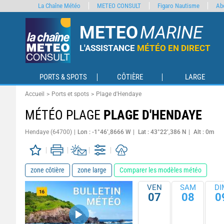
La Chaîne Météo
METEO CONSULT
Figaro Nautisme
Ab
METEO
MARINE
L'ASSISTANCE
MÉTÉO EN DIRECT
PORTS & SPOTS
CÔTIÈRE
LARGE
Accueil
Ports et spots
Plage d'Hendaye
MÉTÉO PLAGE
PLAGE D'HENDAYE
Hendaye (64700)
Lon : -1°46’,8666 W
Lat : 43°22’,386 N
Alt : 0m
zone côtière
zone large
Comparer les modèles météo
VEN
SAM
DI
07
08
0