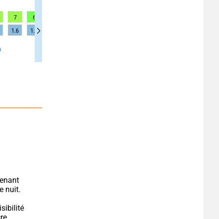
7
6
6
6
6
6
6
4
4
1.6
1.5
1.5
1.5
1.3
1.3
1.3
1.2
1.2
enant 
e nuit.
ibilité 
e. 