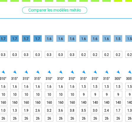
Comparer les modèles météo
1.7
1.7
1.7
1.7
1.6
1.6
1.6
1.6
1.6
1.6
1.5
1.5
0.3
0.3
0.3
0.3
0.3
0.3
0.3
0.2
0.2
0.2
0.2
0.2
310
°
315
°
315
°
315
°
310
°
310
°
310
°
315
°
315
°
315
°
305
°
305
1.6
1.6
1.6
1.6
1.6
1.6
1.6
1.5
1.5
1.5
1.5
1.5
10
10
10
10
10
10
10
9
9
9
9
9
160
160
160
160
160
160
160
140
140
140
140
14
1.0
1.3
1.9
2.6
3.2
3.6
3.8
3.5
3.0
2.4
1.7
1.3
26
26
26
26
26
26
26
26
26
26
26
26