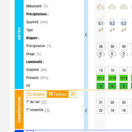
Nébulosité
(%)
50
50
50
Précipitations :
Quantité
(mm)
0.1
0.2
0.2
MÉTÉO
Type
Risques :
Précipitation
(%)
55
50
50
0
0
0
Orage
(%)
Luminosité :
Visibilité
(km)
15
10
10
Pression
(hPa)
1017
1018
1018
UV
0
0
0
Graphe
Tableau
TEMPÉRATURE
T° de l'air
(°C)
21
20
20
T° ressentie
(°C)
22
18
18