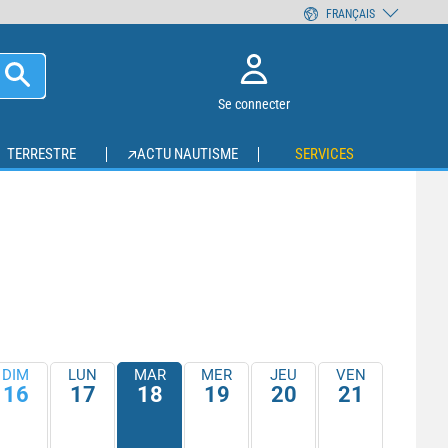
FRANÇAIS
Se connecter
TERRESTRE
ACTU NAUTISME
SERVICES
DIM
LUN
MAR
MER
JEU
VEN
16
17
18
19
20
21