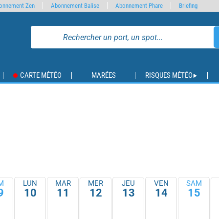
onnement Zen
Abonnement Balise
Abonnement Phare
Briefing
CARTE MÉTÉO
MARÉES
RISQUES MÉTÉO
M
LUN
MAR
MER
JEU
VEN
SAM
9
10
11
12
13
14
15