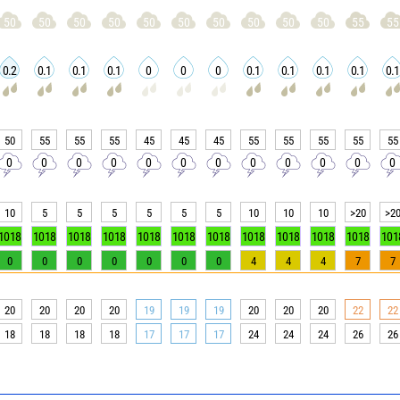
50
50
50
50
50
50
50
50
50
50
55
55
0.2
0.1
0.1
0.1
0
0
0
0.1
0.1
0.1
0.1
0.1
50
55
55
55
45
45
45
55
55
55
55
55
0
0
0
0
0
0
0
0
0
0
0
0
10
5
5
5
5
5
5
10
10
10
>20
>2
1018
1018
1018
1018
1018
1018
1018
1018
1018
1018
1018
101
0
0
0
0
0
0
0
4
4
4
7
7
20
20
20
20
19
19
19
20
20
20
22
22
18
18
18
18
17
17
17
24
24
24
26
26