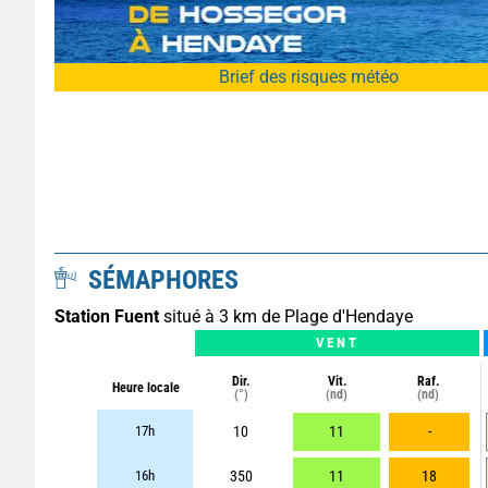
Brief des risques météo
SÉMAPHORES
Station Fuent
situé à 3 km de Plage d'Hendaye
VENT
Dir.
Vit.
Raf.
Heure locale
(°)
(nd)
(nd)
17h
10
11
-
16h
350
11
18