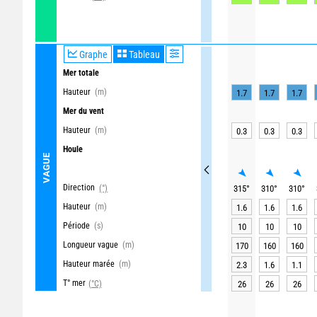
Graphe
Tableau
Mer totale
Hauteur
(m)
1.7
1.7
1.7
Mer du vent
Hauteur
(m)
0.3
0.3
0.3
Houle
VAGUE
Direction
(°)
315
°
310
°
310
°
Hauteur
(m)
1.6
1.6
1.6
Période
(s)
10
10
10
Longueur vague
(m)
170
160
160
Hauteur marée
(m)
2.3
1.6
1.1
T° mer
(°C)
26
26
26