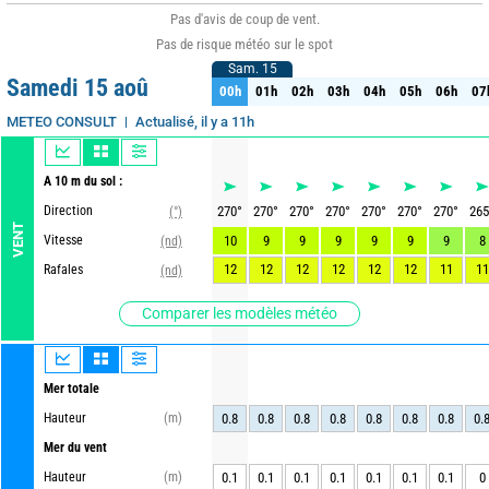
Pas d'avis de coup de vent.
Pas de risque météo sur le spot
Sam. 15
Sam. 15
Samedi 15 aoû
00h
01h
02h
03h
04h
05h
06h
07
00h
01h
02h
03h
04h
05h
06h
07
Actualisé, il y a 11h
METEO CONSULT
A 10 m du sol :
Direction
270
°
270
°
270
°
270
°
270
°
270
°
270
°
265
(°)
VENT
Vitesse
10
9
9
9
9
9
9
8
(nd)
12
12
12
12
12
12
11
11
Rafales
(nd)
Comparer les modèles météo
Mer totale
Hauteur
(m)
0.8
0.8
0.8
0.8
0.8
0.8
0.8
0.
Mer du vent
Hauteur
(m)
0.1
0.1
0.1
0.1
0.1
0.1
0.1
0