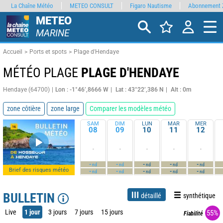
La Chaîne Météo
METEO CONSULT
Figaro Nautisme
Abonnement 
METEO
MARINE
Accueil
Ports et spots
Plage d'Hendaye
MÉTÉO PLAGE
PLAGE D'HENDAYE
Hendaye (64700)
Lon : -1°46’,8666 W
Lat : 43°22’,386 N
Alt : 0m
zone côtière
zone large
Comparer les modèles météo
SAM
DIM
LUN
MAR
MER
08
09
10
11
12
-
-
-
-
-
-
-
-
-
-
nd
nd
nd
nd
nd
Brief des risques météo
-
-
-
-
-
nd
nd
nd
nd
nd
BULLETIN
détaillé
synthétique
Live
1 jour
3 jours
7 jours
15 jours
55%
Fiabilité