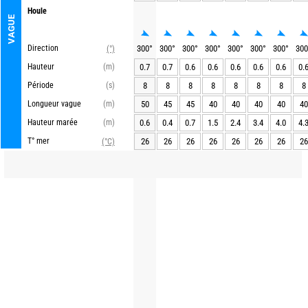
Houle
VAGUE
Direction
300
°
300
°
300
°
300
°
300
°
300
°
300
°
300
(°)
Hauteur
(m)
0.7
0.7
0.6
0.6
0.6
0.6
0.6
0.
Période
(s)
8
8
8
8
8
8
8
8
Longueur vague
(m)
50
45
45
40
40
40
40
40
Hauteur marée
(m)
0.6
0.4
0.7
1.5
2.4
3.4
4.0
4.
T° mer
26
26
26
26
26
26
26
26
(°C)