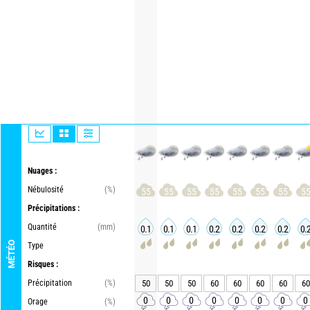
Nuages :
Nébulosité
(%)
55
55
55
55
55
55
55
5
Précipitations :
Quantité
(mm)
0.1
0.1
0.1
0.2
0.2
0.2
0.2
0.
MÉTÉO
Type
Risques :
Précipitation
(%)
50
50
50
60
60
60
60
60
0
0
0
0
0
0
0
0
Orage
(%)