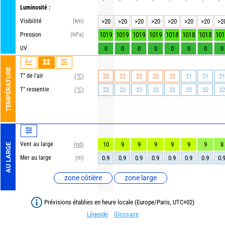
Luminosité :
Visibilité
(km)
>20
>20
>20
>20
>20
>20
>20
>2
1019
1019
1019
1019
1018
1018
1018
101
Pression
(hPa)
UV
0
0
0
0
0
0
0
0
TEMPÉRATURE
T° de l'air
22
22
22
22
22
21
21
21
(°C)
T° ressentie
22
22
22
22
22
22
22
22
(°C)
Vent au large
10
9
9
9
9
9
9
8
(nd)
AU LARGE
Mer au large
(m)
0.9
0.9
0.9
0.9
0.9
0.9
0.9
0.
zone côtière
zone large
Prévisions établies en heure locale (Europe/Paris, UTC+02)
Légende
Glossaire