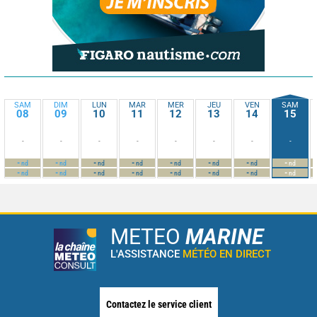
SAM
DIM
LUN
MAR
MER
JEU
VEN
SAM
08
09
10
11
12
13
14
15
-
-
-
-
-
-
-
-
-
-
-
-
-
-
-
-
nd
nd
nd
nd
nd
nd
nd
nd
-
-
-
-
-
-
-
-
nd
nd
nd
nd
nd
nd
nd
nd
METEO
MARINE
L'ASSISTANCE
MÉTÉO EN DIRECT
Contactez le service client