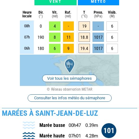
VENT
METEO
Heure
Dir.
Vit.
Raf.
T
Press.
Visib.
locale
(°)
(nd)
(nd)
(°C)
(hPa)
(M)
08h
0
4
-
19
-
6
07h
190
8
11
18.8
1017
6
06h
180
6
9
19.4
1017
6
Voir tous les sémaphores
Réseau observation METAR
Consulter les infos météo du sémaphore
MARÉES À SAINT-JEAN-DE-LUZ
Marée basse
00h47
0.39m
101
Marée haute
07h01
4.28m