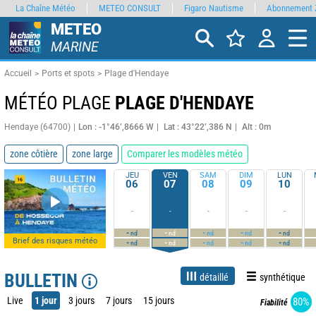
La Chaîne Météo
METEO CONSULT
Figaro Nautisme
Abonnement 
METEO
MARINE
Accueil
Ports et spots
Plage d'Hendaye
MÉTÉO PLAGE
PLAGE D'HENDAYE
Hendaye (64700)
Lon : -1°46’,8666 W
Lat : 43°22’,386 N
Alt : 0m
zone côtière
zone large
Comparer les modèles météo
JEU
VEN
SAM
DIM
LUN
06
07
08
09
10
-
-
-
-
-
-
-
-
-
-
nd
nd
nd
nd
nd
Brief des risques météo
-
-
-
-
-
nd
nd
nd
nd
nd
BULLETIN
détaillé
synthétique
Live
1 jour
3 jours
7 jours
15 jours
80%
Fiabilité