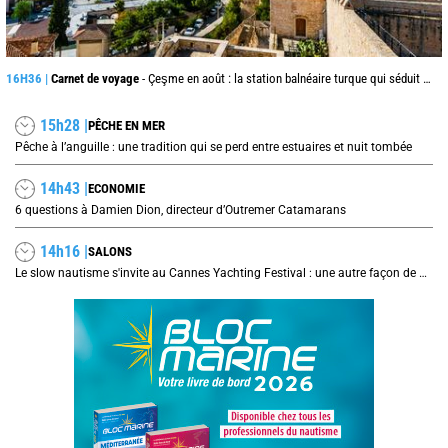
16H36 |
Carnet de voyage
- Çeşme en août : la station balnéaire turque qui séduit jusque de l’autre côté de la mer Égée
15h28 |
PÊCHE EN MER
Pêche à l’anguille : une tradition qui se perd entre estuaires et nuit tombée
14h43 |
ECONOMIE
6 questions à Damien Dion, directeur d’Outremer Catamarans
14h16 |
SALONS
Le slow nautisme s'invite au Cannes Yachting Festival : une autre façon de naviguer prend le large