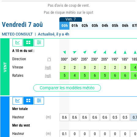
Pas d'avis de coup de vent.
Pas de risque météo sur le spot
Ven. 7
Ven. 7
Vendredi 7 aoû
00h
01h
02h
03h
04h
05h
06h
07
00h
01h
02h
03h
04h
05h
06h
07
Actualisé, il y a 4h
METEO CONSULT
A 10 m du sol :
Direction
330
°
245
°
235
°
230
°
205
°
195
°
185
°
185
(°)
VENT
Vitesse
2
2
3
2
2
2
3
4
(nd)
5
4
5
6
5
6
6
6
Rafales
(nd)
Comparer les modèles météo
Mer totale
Hauteur
(m)
0.6
0.6
0.6
0.6
0.6
0.5
0.5
0.
Mer du vent
Hauteur
(m)
0.1
0
0
0
0
0
0
0