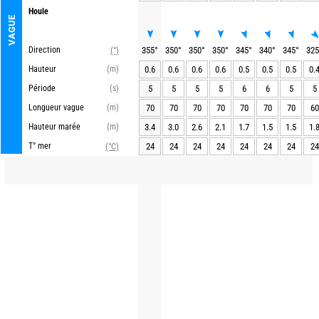
Houle
VAGUE
Direction
355
°
350
°
350
°
350
°
345
°
340
°
345
°
325
(°)
Hauteur
(m)
0.6
0.6
0.6
0.6
0.5
0.5
0.5
0.
Période
(s)
5
5
5
5
6
6
5
5
Longueur vague
(m)
70
70
70
70
70
70
70
60
Hauteur marée
(m)
3.4
3.0
2.6
2.1
1.7
1.5
1.5
1.
T° mer
24
24
24
24
24
24
24
24
(°C)