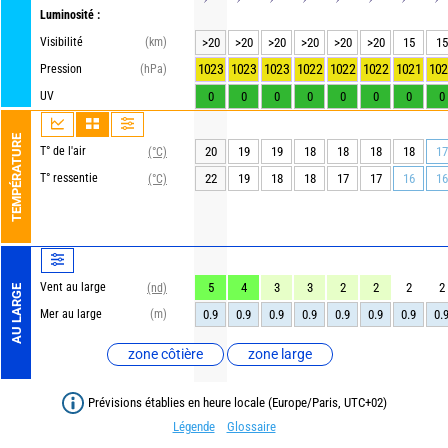
Luminosité :
Visibilité
(km)
>20
>20
>20
>20
>20
>20
15
15
1023
1023
1023
1022
1022
1022
1021
102
Pression
(hPa)
UV
0
0
0
0
0
0
0
0
TEMPÉRATURE
T° de l'air
20
19
19
18
18
18
18
17
(°C)
T° ressentie
22
19
18
18
17
17
16
16
(°C)
Vent au large
5
4
3
3
2
2
2
2
(nd)
AU LARGE
Mer au large
(m)
0.9
0.9
0.9
0.9
0.9
0.9
0.9
0.
zone côtière
zone large
Prévisions établies en heure locale (Europe/Paris, UTC+02)
Légende
Glossaire