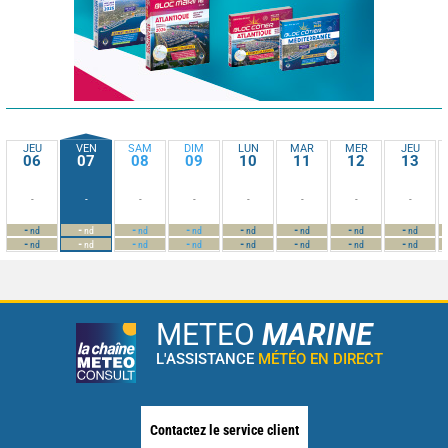
JEU
VEN
SAM
DIM
LUN
MAR
MER
JEU
06
07
08
09
10
11
12
13
-
-
-
-
-
-
-
-
-
-
-
-
-
-
-
-
nd
nd
nd
nd
nd
nd
nd
nd
-
-
-
-
-
-
-
-
nd
nd
nd
nd
nd
nd
nd
nd
METEO
MARINE
L'ASSISTANCE
MÉTÉO EN DIRECT
Contactez le service client