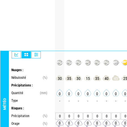
Nuages :
Nébulosité
(%)
30
35
30
15
35
40
45
2
Précipitations :
Quantité
(mm)
0
0
0
0
0
0
0
0
MÉTÉO
Type
-
-
-
-
-
-
-
-
Risques :
Précipitation
(%)
0
0
0
0
0
0
0
0
0
0
0
0
0
0
0
0
Orage
(%)