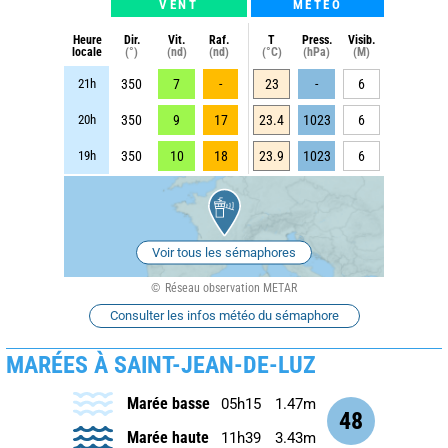
VENT
METEO
Heure
Dir.
Vit.
Raf.
T
Press.
Visib.
locale
(°)
(nd)
(nd)
(°C)
(hPa)
(M)
21h
350
7
-
23
-
6
20h
350
9
17
23.4
1023
6
19h
350
10
18
23.9
1023
6
Voir tous les sémaphores
Réseau observation METAR
Consulter les infos météo du sémaphore
MARÉES À SAINT-JEAN-DE-LUZ
Marée basse
05h15
1.47m
48
Marée haute
11h39
3.43m