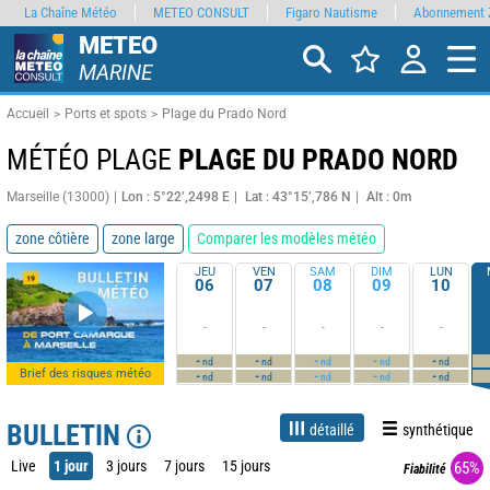
La Chaîne Météo
METEO CONSULT
Figaro Nautisme
Abonnement 
METEO
MARINE
Accueil
Ports et spots
Plage du Prado Nord
MÉTÉO PLAGE
PLAGE DU PRADO NORD
Marseille (13000)
Lon : 5°22’,2498 E
Lat : 43°15’,786 N
Alt : 0m
zone côtière
zone large
Comparer les modèles météo
JEU
VEN
SAM
DIM
LUN
06
07
08
09
10
-
-
-
-
-
-
-
-
-
-
nd
nd
nd
nd
nd
Brief des risques météo
-
-
-
-
-
nd
nd
nd
nd
nd
BULLETIN
détaillé
synthétique
Live
1 jour
3 jours
7 jours
15 jours
65%
Fiabilité