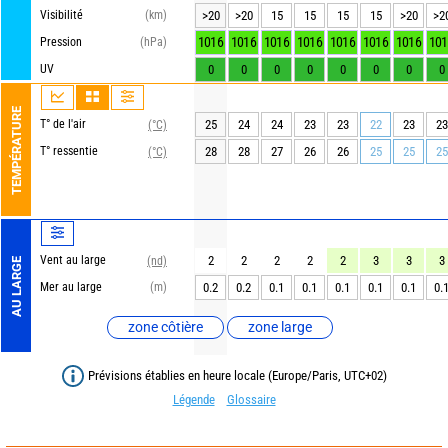
Visibilité
(km)
>20
>20
15
15
15
15
>20
>2
1016
1016
1016
1016
1016
1016
1016
101
Pression
(hPa)
UV
0
0
0
0
0
0
0
0
TEMPÉRATURE
T° de l'air
25
24
24
23
23
22
23
23
(°C)
T° ressentie
28
28
27
26
26
25
25
25
(°C)
Vent au large
2
2
2
2
2
3
3
3
(nd)
AU LARGE
Mer au large
(m)
0.2
0.2
0.1
0.1
0.1
0.1
0.1
0.
zone côtière
zone large
Prévisions établies en heure locale (Europe/Paris, UTC+02)
Légende
Glossaire