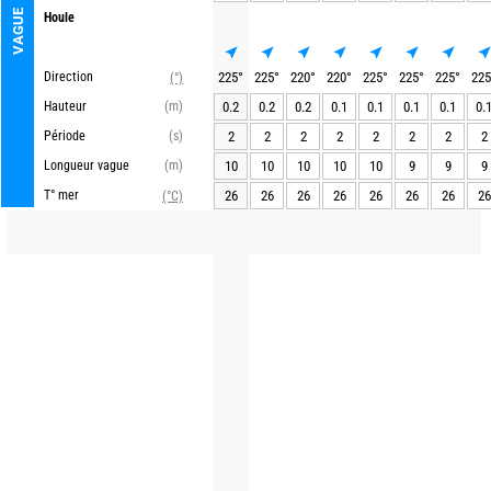
VAGUE
Houle
Direction
225
°
225
°
220
°
220
°
225
°
225
°
225
°
225
(°)
Hauteur
(m)
0.2
0.2
0.2
0.1
0.1
0.1
0.1
0.
Période
(s)
2
2
2
2
2
2
2
2
Longueur vague
(m)
10
10
10
10
10
9
9
9
T° mer
26
26
26
26
26
26
26
26
(°C)