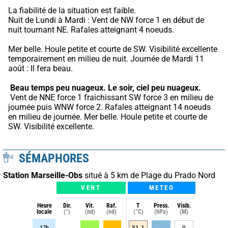
La fiabilité de la situation est faible.
Nuit de Lundi à Mardi : Vent de NW force 1 en début de 
nuit tournant NE. Rafales atteignant 4 noeuds.
Mer belle. Houle petite et courte de SW. Visibilité excellente 
temporairement en milieu de nuit. Journée de Mardi 11 
août : Il fera beau.
Beau temps peu nuageux.
Le soir, ciel peu nuageux.
 Vent de NNE force 1 fraichissant SW force 3 en milieu de 
journée puis WNW force 2. Rafales atteignant 14 noeuds 
en milieu de journée. Mer belle. Houle petite et courte de 
SW. Visibilité excellente.
SÉMAPHORES
Station Marseille-Obs
situé à 5 km de Plage du Prado Nord
VENT
METEO
Heure
Dir.
Vit.
Raf.
T
Press.
Visib.
locale
(°)
(nd)
(nd)
(°C)
(hPa)
(M)
17h
-
-
-
31.1
-
0