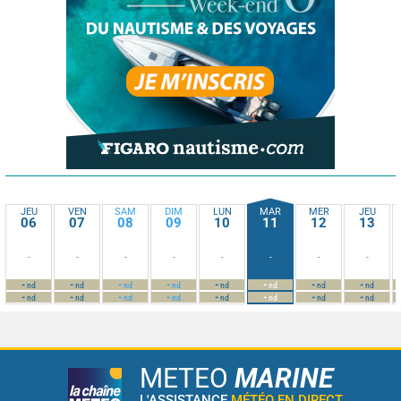
JEU
VEN
SAM
DIM
LUN
MAR
MER
JEU
06
07
08
09
10
11
12
13
-
-
-
-
-
-
-
-
-
-
-
-
-
-
-
-
nd
nd
nd
nd
nd
nd
nd
nd
-
-
-
-
-
-
-
-
nd
nd
nd
nd
nd
nd
nd
nd
METEO
MARINE
L'ASSISTANCE
MÉTÉO EN DIRECT