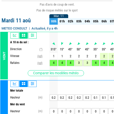
Pas d'avis de coup de vent.
Pas de risque météo sur le spot
Mar. 11
Mar. 11
Mardi 11 aoû
00h
01h
02h
03h
04h
05h
06h
07
00h
01h
02h
03h
04h
05h
06h
07
Actualisé, il y a 4h
METEO CONSULT
A 10 m du sol :
Direction
315
°
15
°
45
°
50
°
45
°
35
°
35
°
45
(°)
VENT
Vitesse
1
1
2
2
2
2
2
2
(nd)
4
4
4
3
3
4
4
4
Rafales
(nd)
Comparer les modèles météo
Mer totale
Hauteur
(m)
0.2
0.2
0.2
0.2
0.2
0.1
0.1
0.
Mer du vent
Hauteur
(m)
0
0
0
0
0
0
0
0