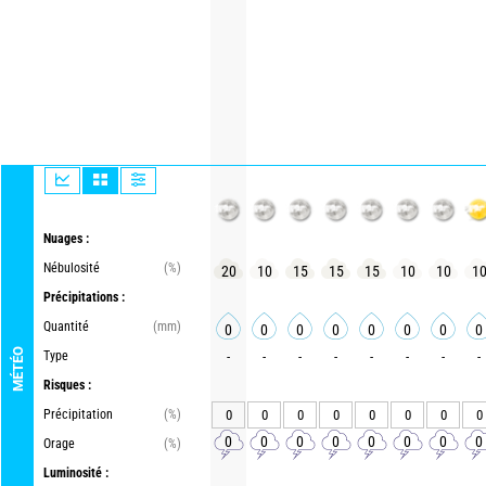
Nuages :
Nébulosité
(%)
20
10
15
15
15
10
10
1
Précipitations :
Quantité
(mm)
0
0
0
0
0
0
0
0
MÉTÉO
Type
-
-
-
-
-
-
-
-
Risques :
Précipitation
(%)
0
0
0
0
0
0
0
0
0
0
0
0
0
0
0
0
Orage
(%)
Luminosité :