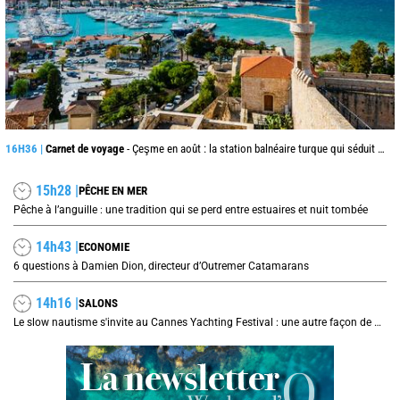
16H36 |
Carnet de voyage
- Çeşme en août : la station balnéaire turque qui séduit jusque de l’autre côté de la mer Égée
15h28 |
PÊCHE EN MER
Pêche à l’anguille : une tradition qui se perd entre estuaires et nuit tombée
14h43 |
ECONOMIE
6 questions à Damien Dion, directeur d’Outremer Catamarans
14h16 |
SALONS
Le slow nautisme s'invite au Cannes Yachting Festival : une autre façon de naviguer prend le large