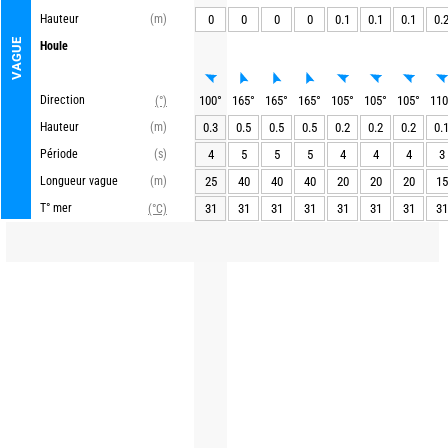
Hauteur
(m)
0
0
0
0
0.1
0.1
0.1
0.
VAGUE
Houle
Direction
100
°
165
°
165
°
165
°
105
°
105
°
105
°
110
(°)
Hauteur
(m)
0.3
0.5
0.5
0.5
0.2
0.2
0.2
0.
Période
(s)
4
5
5
5
4
4
4
3
Longueur vague
(m)
25
40
40
40
20
20
20
15
T° mer
31
31
31
31
31
31
31
31
(°C)