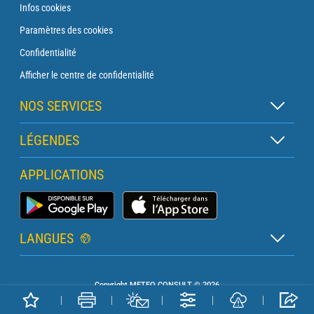
Infos cookies
Paramètres des cookies
Confidentialité
Afficher le centre de confidentialité
NOS SERVICES
Abonnement Zen
LÉGENDES
Abonnement Balise
Légende des cartes
APPLICATIONS
Abonnement Traversée
Légende des pictogrammes
Abonnement Phare
Application Météo Marine
Glossaire
Briefing avec un prévisionniste
LANGUES
Bulletin Pro Marine
Français
Devis services PRO
Copyright METEO CONSULT © 2026
Anglais
Météo Terrestre