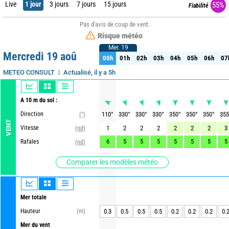
Live
1 jour
3 jours
7 jours
15 jours
55%
Fiabilité
Pas d'avis de coup de vent.
Risque météo
Mer. 19
Mer. 19
Mercredi 19 aoû
00h
01h
02h
03h
04h
05h
06h
07
00h
01h
02h
03h
04h
05h
06h
07
Actualisé, il y a 5h
METEO CONSULT
A 10 m du sol :
Direction
110
°
330
°
330
°
330
°
350
°
350
°
350
°
355
(°)
VENT
Vitesse
1
2
2
2
2
2
2
3
(nd)
6
5
5
5
5
5
5
5
Rafales
(nd)
Comparer les modèles météo
Mer totale
Hauteur
(m)
0.3
0.5
0.5
0.5
0.2
0.2
0.2
0.
Mer du vent