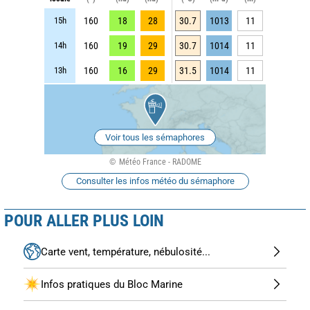
15h
160
18
28
30.7
1013
11
14h
160
19
29
30.7
1014
11
13h
160
16
29
31.5
1014
11
Voir tous les sémaphores
Météo France - RADOME
Consulter les infos météo du sémaphore
POUR ALLER PLUS LOIN
Carte vent, température, nébulosité...
Infos pratiques du Bloc Marine