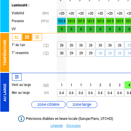
Luminosité :
Visibilité
(km)
>20
>20
>20
>20
>20
>20
>20
>2
1014
1015
1015
1015
1015
1015
1015
101
Pression
(hPa)
UV
0
0
0
0
0
0
0
0
TEMPÉRATURE
T° de l'air
26
26
26
26
26
26
26
25
(°C)
T° ressentie
30
29
29
29
28
28
28
28
(°C)
Vent au large
1
1
1
1
2
2
2
4
(nd)
AU LARGE
Mer au large
(m)
0.4
0.6
0.6
0.6
0.4
0.4
0.4
0.
zone côtière
zone large
Prévisions établies en heure locale (Europe/Paris, UTC+02)
Légende
Glossaire