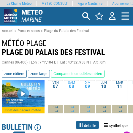
La Chaîne Météo
METEO CONSULT
Figaro Nautisme
Abonnement 
METEO
MARINE
Accueil
Ports et spots
Plage du Palais des Festival
MÉTÉO PLAGE
PLAGE DU PALAIS DES FESTIVAL
Cannes (06400)
Lon : 7°1’,104 E
Lat : 43°32’,958 N
Alt : 0m
zone côtière
zone large
Comparer les modèles météo
VEN
SAM
DIM
LUN
MAR
07
08
09
10
11
-
-
-
-
-
-
-
-
-
-
nd
nd
nd
nd
nd
Brief des risques météo
-
-
-
-
-
nd
nd
nd
nd
nd
BULLETIN
détaillé
synthétique