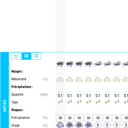
Nuages :
Nébulosité
(%)
50
50
50
50
50
50
50
5
Précipitations :
Quantité
(mm)
0.1
0.1
0.1
0.1
0.1
0.1
0.1
0.
MÉTÉO
Type
Risques :
Précipitation
(%)
50
50
50
50
50
50
50
50
50
40
40
40
0
0
0
0
Orage
(%)