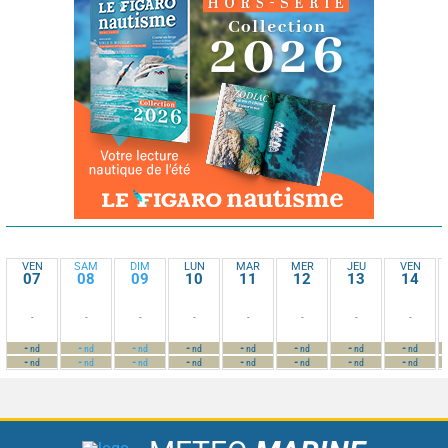
VEN
SAM
DIM
LUN
MAR
MER
JEU
VEN
07
08
09
10
11
12
13
14
-
-
-
-
-
-
-
-
-
-
-
-
-
-
-
-
nd
nd
nd
nd
nd
nd
nd
nd
-
-
-
-
-
-
-
-
nd
nd
nd
nd
nd
nd
nd
nd