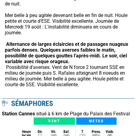
de nuit.
Mer belle à peu agitée devenant belle en fin de nuit. Houle 
petite et courte d'ESE. Visibilité excellente. Journée de 
Mercredi 19 août : L'instabilité diminuera en cours de 
journée.
Alternance de larges éclaircies et de passages nuageux 
parfois denses.
Quelques averses faibles le matin, 
possibilité de quelques gouttes l'après-midi.
Le soir, ciel 
variable avec risque orageux.
 Possibilité d'averses. Vent de N force 2 tournant SSE en 
milieu de journée puis S. Rafales atteignant 8 noeuds en 
milieu de journée. Mer belle à peu agitée. Houle petite et 
courte de SSE. Visibilité excellente.
SÉMAPHORES
Station Cannes
situé à 6 km de Plage du Palais des Festival
VENT
METEO
Heure
Dir.
Vit.
Raf.
T
Press.
Visib.
locale
(°)
(nd)
(nd)
(°C)
(hPa)
(M)