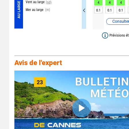
Vent au large
(nd)
4
4
4
AU LARGE
Mer au large
(m)
0.1
0.1
0.1
Consulter
Prévisions ét
Avis de l'expert