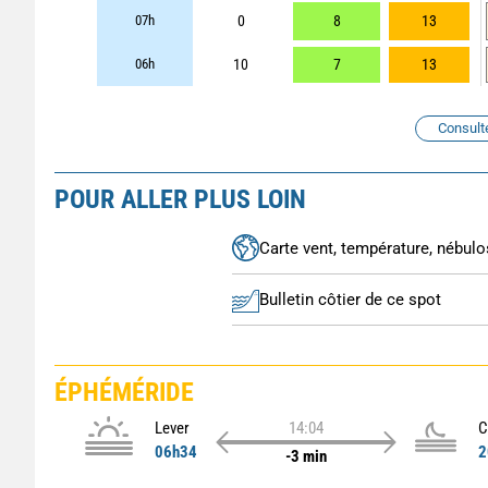
07h
0
8
13
06h
10
7
13
Consult
POUR ALLER PLUS LOIN
Carte vent, température, nébulos
Bulletin côtier de ce spot
ÉPHÉMÉRIDE
Lever
14:04
C
06h34
2
-3 min