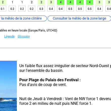
2
1
1
2
2
3
4
4
4
4
3
3
0.1
0.2
0.2
0.2
0.3
0.4
0.4
0.5
0.5
0.5
0.4
0.4
 la météo de la zone côtière
Consulter la météo de la zone large
ablies en heure locale (Europe/Paris, UTC+02)
Légende
Glossaire
Un faible flux assez irrégulier de secteur Nord-Ouest
sur l'ensemble du bassin.
Pour Plage du Palais des Festival :
Pas d'avis de coup de vent.
Nuit de Jeudi à Vendredi : Vent de NW force 1 deven
force 2 en milieu de nuit puis NNE force 1.