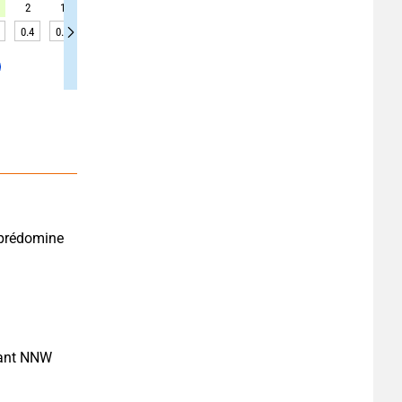
2
1
1
2
3
4
4
4
5
0.4
0.3
0.3
0.3
0.2
0.2
0.2
0.2
0.2
 prédomine 
ant NNW 