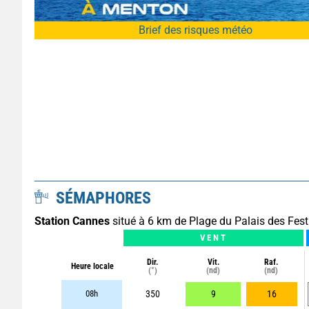
Brief des risques météo
SÉMAPHORES
Station Cannes
situé à 6 km de Plage du Palais des Fest
VENT
Dir.
Vit.
Raf.
Heure locale
(°)
(nd)
(nd)
08h
350
9
16