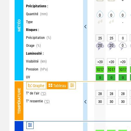
Précipitations :
Quantité
(mm)
0
0
0
MÉTÉO
Type
-
Risques :
Précipitation
(%)
25
25
0
20
20
0
Orage
(%)
Luminosité :
Visibilité
(km)
>20
>20
>20
Pression
(hPa)
1017
1017
1017
UV
0
0
0
Graphe
Tableau
TEMPÉRATURE
T° de l'air
(°C)
28
28
28
T° ressentie
(°C)
30
30
30