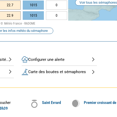
Voir tous les sémaphores
22.7
1015
0
22.9
1015
0
Météo France - RADOME
er les infos météo du sémaphore
ité...
Configurer une alerte
Carte des bouées et sémaphores
oucher
Saint Evrard
Premier croissant de
0h39