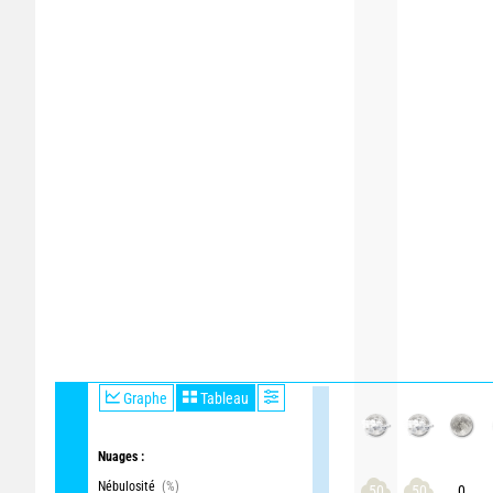
Graphe
Tableau
Nuages :
Nébulosité
(%)
50
50
0