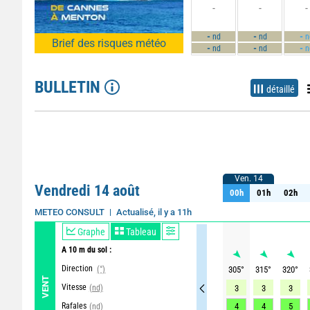
-
-
-
-
-
-
nd
nd
n
Brief des risques météo
-
-
-
nd
nd
n
BULLETIN
détaillé
Ven. 14
Ven. 14
Vendredi 14 août
00h
01h
02h
00h
01h
02h
Actualisé, il y a 11h
METEO CONSULT
Graphe
Tableau
A 10 m du sol :
Direction
(°)
305
°
315
°
320
°
VENT
Vitesse
(nd)
3
3
3
Rafales
4
4
5
(nd)