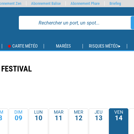
onnement Zen
Abonnement Balise
Abonnement Phare
Briefing
CARTE MÉTÉO
MARÉES
RISQUES MÉTÉO
 FESTIVAL
M
DIM
LUN
MAR
MER
JEU
VEN
8
09
10
11
12
13
14