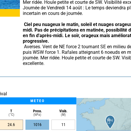
Mer ridée. Houle petite et courte de SW. Visibilité exce
Journée de Vendredi 14 août : Le temps deviendra pl
incertain en cours de journée.
Ciel peu nuageux le matin, soleil et nuages orageux
midi.
Pas de précipitations en matinée, possibilité d
en fin d'après-midi.
Le soir, orageux mais améliorat
progressive.
 Averses. Vent de NE force 2 tournant SE en milieu de journée 
puis WSW force 1. Rafales atteignant 6 noeuds en mi
journée. Mer ridée. Houle petite et courte de SW. Visibi
excellente.
ival
METEO
T
Press.
Visib.
(°C)
(hPa)
(M)
24.6
1016
11