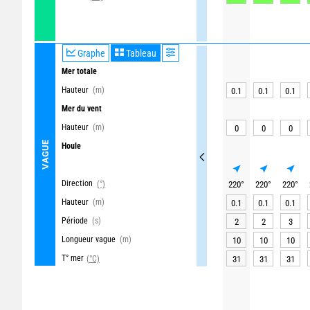
Graphe
Tableau
Mer totale
Hauteur
(m)
0.1
0.1
0.1
Mer du vent
Hauteur
(m)
0
0
0
VAGUE
Houle
Direction
(°)
220
°
220
°
220
°
Hauteur
(m)
0.1
0.1
0.1
Période
(s)
2
2
3
Longueur vague
(m)
10
10
10
T° mer
(°C)
31
31
31