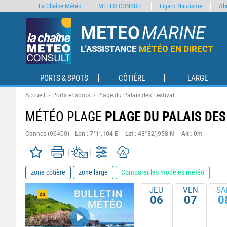
La Chaîne Météo
METEO CONSULT
Figaro Nautisme
Ab
METEO
MARINE
L'ASSISTANCE
MÉTÉO EN DIRECT
PORTS & SPOTS
CÔTIÈRE
LARGE
Accueil
Ports et spots
Plage du Palais des Festival
MÉTÉO PLAGE
PLAGE DU PALAIS DES
Cannes (06400)
Lon : 7°1’,104 E
Lat : 43°32’,958 N
Alt : 0m
zone côtière
zone large
Comparer les modèles météo
JEU
VEN
SA
06
07
0