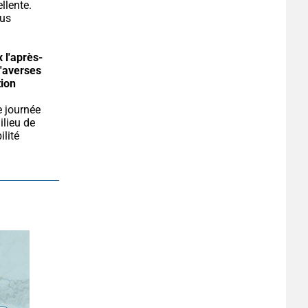
llente. 
us 
 l'après-
'averses 
ion 
lieu de 
lité 