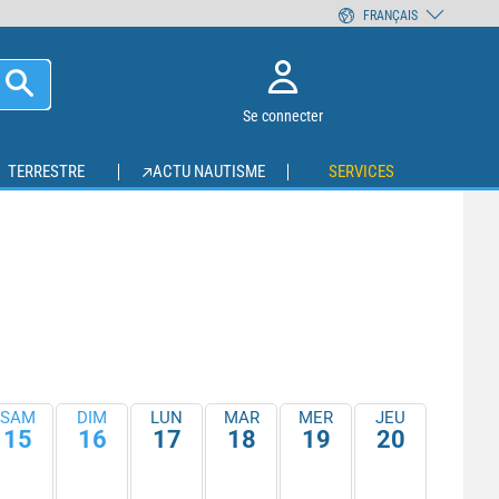
FRANÇAIS
Se connecter
TERRESTRE
ACTU NAUTISME
SERVICES
SAM
DIM
LUN
MAR
MER
JEU
15
16
17
18
19
20