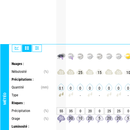
Nuages :
Nébulosité
(%)
55
55
25
50
15
50
50
1
Précipitations :
Quantité
(mm)
0.1
0
0
0
0
0
0
0
MÉTÉO
Type
-
-
-
Risques :
Précipitation
(%)
55
35
0
20
0
25
25
0
50
30
10
20
5
20
20
5
Orage
(%)
Luminosité :