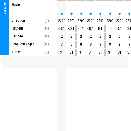
VAGUE
Houle
Direction
220
°
220
°
220
°
220
°
220
°
220
°
220
°
220
(°)
Hauteur
(m)
<0.1
<0.1
<0.1
<0.1
0.1
0.1
0.1
0.
Période
(s)
2
2
2
2
2
2
2
2
Longueur vague
(m)
7
8
8
8
9
9
9
9
T° mer
31
31
31
31
31
31
31
31
(°C)