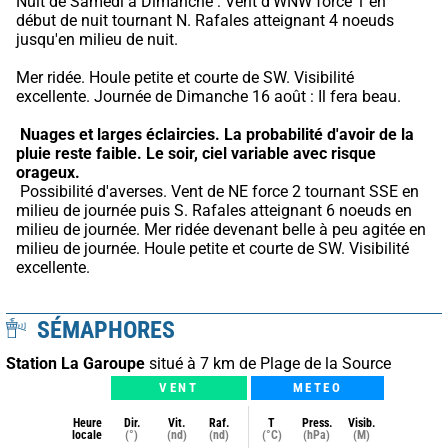
Nuit de Samedi à Dimanche : Vent d'WNW force 1 en 
début de nuit tournant N. Rafales atteignant 4 noeuds 
jusqu'en milieu de nuit.
Mer ridée. Houle petite et courte de SW. Visibilité 
excellente. Journée de Dimanche 16 août : Il fera beau.
Nuages et larges éclaircies.
La probabilité d'avoir de la 
pluie reste faible.
Le soir, ciel variable avec risque 
orageux.
 Possibilité d'averses. Vent de NE force 2 tournant SSE en 
milieu de journée puis S. Rafales atteignant 6 noeuds en 
milieu de journée. Mer ridée devenant belle à peu agitée en 
milieu de journée. Houle petite et courte de SW. Visibilité 
excellente.
SÉMAPHORES
Station La Garoupe
situé à 7 km de Plage de la Source
VENT
METEO
Heure
Dir.
Vit.
Raf.
T
Press.
Visib.
locale
(°)
(nd)
(nd)
(°C)
(hPa)
(M)