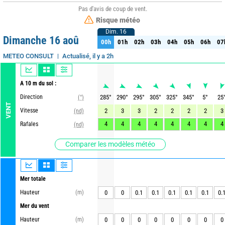
Pas d'avis de coup de vent.
Risque météo
Dim. 16
Dim. 16
Dimanche 16 aoû
00h
01h
02h
03h
04h
05h
06h
07
00h
01h
02h
03h
04h
05h
06h
07
Actualisé, il y a 2h
METEO CONSULT
A 10 m du sol :
Direction
285
°
290
°
295
°
305
°
325
°
345
°
5
°
25
(°)
VENT
Vitesse
2
3
3
2
2
2
2
3
(nd)
4
4
4
4
4
4
4
4
Rafales
(nd)
Comparer les modèles météo
Mer totale
Hauteur
(m)
0
0
0.1
0.1
0.1
0.1
0.1
0.
Mer du vent
Hauteur
(m)
0
0
0
0
0
0
0
0