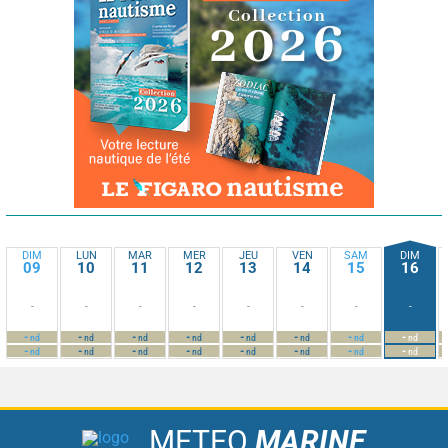
DIM
LUN
MAR
MER
JEU
VEN
SAM
DIM
09
10
11
12
13
14
15
16
-
-
-
-
-
-
-
-
-
-
-
-
-
-
-
-
nd
nd
nd
nd
nd
nd
nd
nd
-
-
-
-
-
-
-
-
nd
nd
nd
nd
nd
nd
nd
nd
METEO
MARINE