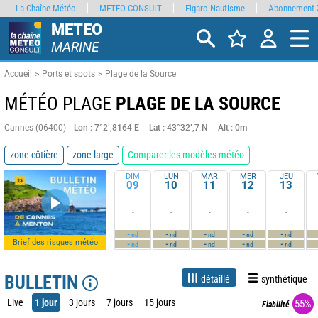
La Chaîne Météo
METEO CONSULT
Figaro Nautisme
Abonnement 
METEO
MARINE
Accueil
Ports et spots
Plage de la Source
MÉTÉO PLAGE
PLAGE DE LA SOURCE
Cannes (06400)
Lon : 7°2’,8164 E
Lat : 43°32’,7 N
Alt : 0m
zone côtière
zone large
Comparer les modèles météo
DIM
LUN
MAR
MER
JEU
09
10
11
12
13
-
-
-
-
-
-
-
-
-
-
nd
nd
nd
nd
nd
Brief des risques météo
-
-
-
-
-
nd
nd
nd
nd
nd
BULLETIN
détaillé
synthétique
Live
1 jour
3 jours
7 jours
15 jours
55%
Fiabilité