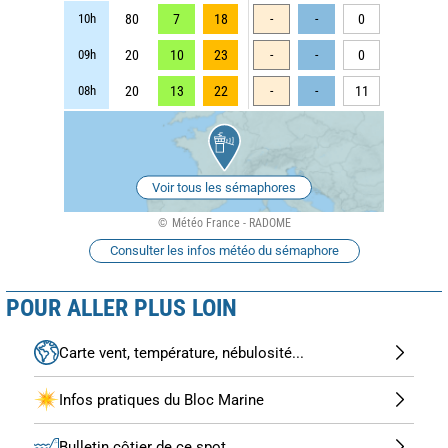
10h
80
7
18
-
-
0
09h
20
10
23
-
-
0
08h
20
13
22
-
-
11
Voir tous les sémaphores
Météo France - RADOME
Consulter les infos météo du sémaphore
POUR ALLER PLUS LOIN
Carte vent, température, nébulosité...
Infos pratiques du Bloc Marine
Bulletin côtier de ce spot