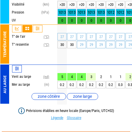
Visibilité
(km)
>20
>20
>20
>20
>20
>20
>20
>2
1013
1013
1013
1013
1013
1012
1012
101
Pression
(hPa)
UV
0
0
0
0
0
0
0
0
TEMPÉRATURE
T° de l'air
27
27
27
27
27
27
27
27
(°C)
T° ressentie
30
30
29
29
29
29
29
29
(°C)
Vent au large
5
4
4
3
2
1
1
2
(nd)
AU LARGE
Mer au large
(m)
0.2
0.2
0.2
0.2
0.2
0.2
0.3
0.
zone côtière
zone large
Prévisions établies en heure locale (Europe/Paris, UTC+02)
Légende
Glossaire