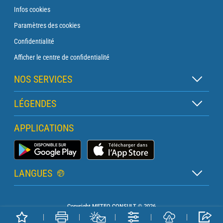
Infos cookies
Paramètres des cookies
Confidentialité
Afficher le centre de confidentialité
NOS SERVICES
Abonnement Zen
LÉGENDES
Abonnement Balise
Légende des cartes
APPLICATIONS
Abonnement Traversée
Légende des pictogrammes
Abonnement Phare
Application Météo Marine
Glossaire
Briefing avec un prévisionniste
LANGUES
Bulletin Pro Marine
Français
Devis services PRO
Copyright METEO CONSULT © 2026
Anglais
Météo Terrestre