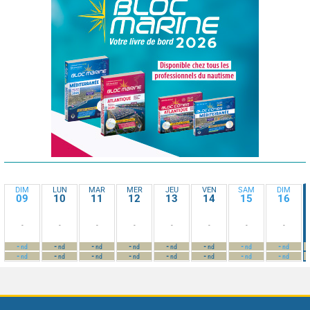
DIM
LUN
MAR
MER
JEU
VEN
SAM
DIM
09
10
11
12
13
14
15
16
-
-
-
-
-
-
-
-
-
-
-
-
-
-
-
-
nd
nd
nd
nd
nd
nd
nd
nd
-
-
-
-
-
-
-
-
nd
nd
nd
nd
nd
nd
nd
nd