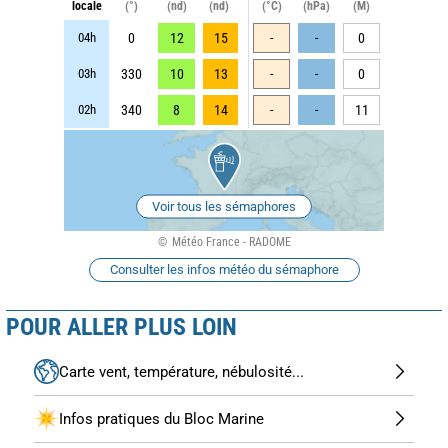
locale
(°)
(nd)
(nd)
(°C)
(hPa)
(M)
04h
0
12
15
-
-
0
03h
330
10
13
-
-
0
02h
340
8
14
-
-
11
Voir tous les sémaphores
Météo France - RADOME
Consulter les infos météo du sémaphore
POUR ALLER PLUS LOIN
Carte vent, température, nébulosité...
Infos pratiques du Bloc Marine