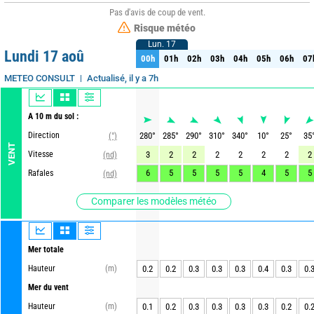
Pas d'avis de coup de vent.
Risque météo
Lun. 17
Lun. 17
Lundi 17 aoû
00h
01h
02h
03h
04h
05h
06h
07
00h
01h
02h
03h
04h
05h
06h
07
Actualisé, il y a 7h
METEO CONSULT
A 10 m du sol :
Direction
280
°
285
°
290
°
310
°
340
°
10
°
25
°
35
(°)
VENT
Vitesse
3
2
2
2
2
2
2
2
(nd)
6
5
5
5
5
4
5
5
Rafales
(nd)
Comparer les modèles météo
Mer totale
Hauteur
(m)
0.2
0.2
0.3
0.3
0.3
0.4
0.3
0.
Mer du vent
Hauteur
(m)
0.1
0.2
0.3
0.3
0.3
0.3
0.2
0.