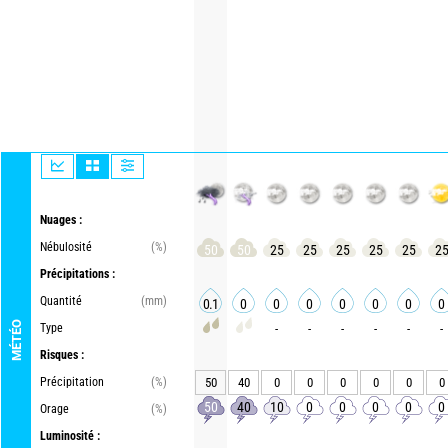
Nuages :
Nébulosité
(%)
50
50
25
25
25
25
25
2
Précipitations :
Quantité
(mm)
0.1
0
0
0
0
0
0
0
MÉTÉO
Type
-
-
-
-
-
-
Risques :
Précipitation
(%)
50
40
0
0
0
0
0
0
50
40
10
0
0
0
0
0
Orage
(%)
Luminosité :