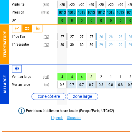
Visibilité
(km)
>20
>20
>20
>20
>20
>20
>20
>2
1013
1013
1013
1013
1012
1012
1012
101
Pression
(hPa)
UV
0
0
0
0
0
0
0
0
TEMPÉRATURE
T° de l'air
27
27
27
27
26
26
26
26
(°C)
T° ressentie
30
30
30
30
29
29
29
29
(°C)
Vent au large
4
4
4
3
2
1
1
2
(nd)
AU LARGE
Mer au large
(m)
0.6
0.7
0.7
0.7
0.8
0.8
0.8
0.
zone côtière
zone large
Prévisions établies en heure locale (Europe/Paris, UTC+02)
Légende
Glossaire