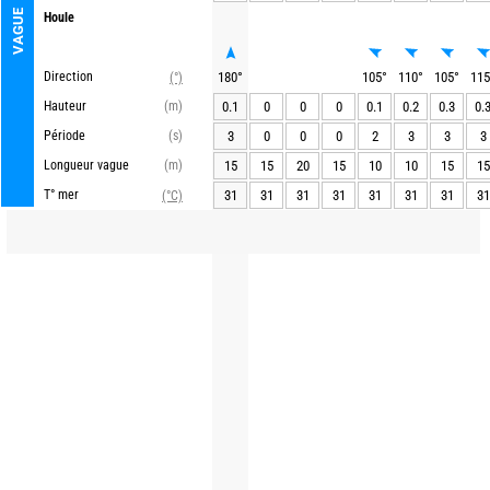
VAGUE
Houle
Direction
180
°
105
°
110
°
105
°
115
(°)
Hauteur
(m)
0.1
0
0
0
0.1
0.2
0.3
0.
Période
(s)
3
0
0
0
2
3
3
3
Longueur vague
(m)
15
15
20
15
10
10
15
15
T° mer
31
31
31
31
31
31
31
31
(°C)