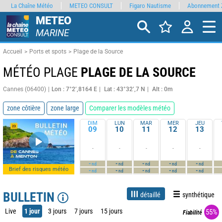
La Chaîne Météo
METEO CONSULT
Figaro Nautisme
Abonnement 
METEO
MARINE
Accueil
Ports et spots
Plage de la Source
MÉTÉO PLAGE
PLAGE DE LA SOURCE
Cannes (06400)
Lon : 7°2’,8164 E
Lat : 43°32’,7 N
Alt : 0m
zone côtière
zone large
Comparer les modèles météo
DIM
LUN
MAR
MER
JEU
09
10
11
12
13
-
-
-
-
-
-
-
-
-
-
nd
nd
nd
nd
nd
Brief des risques météo
-
-
-
-
-
nd
nd
nd
nd
nd
BULLETIN
détaillé
synthétique
Live
1 jour
3 jours
7 jours
15 jours
55%
Fiabilité