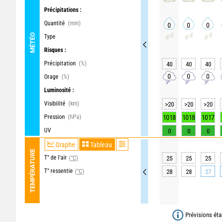
Précipitations :
Quantité
(mm)
0
0
0
MÉTÉO
Type
Risques :
Précipitation
(%)
40
40
40
0
0
0
Orage
(%)
Luminosité :
Visibilité
(km)
>20
>20
>20
Pression
(hPa)
1018
1018
1017
UV
0
0
0
Graphe
Tableau
TEMPÉRATURE
T° de l'air
(°C)
25
25
25
T° ressentie
(°C)
28
28
27
Prévisions éta