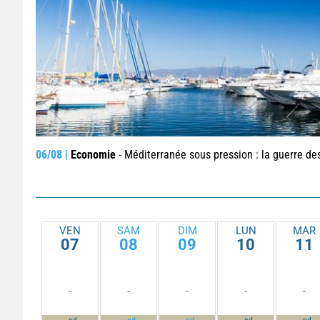
06/08 |
Economie
- Méditerranée sous pression : la guerre des places a-t-elle vr
VEN
SAM
DIM
LUN
MAR
07
08
09
10
11
-
-
-
-
-
-
-
-
-
-