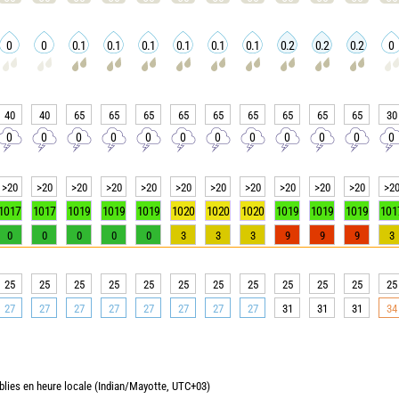
0
0
0.1
0.1
0.1
0.1
0.1
0.1
0.2
0.2
0.2
0
40
40
65
65
65
65
65
65
65
65
65
30
0
0
0
0
0
0
0
0
0
0
0
0
>20
>20
>20
>20
>20
>20
>20
>20
>20
>20
>20
>2
1017
1017
1019
1019
1019
1020
1020
1020
1019
1019
1019
101
0
0
0
0
0
3
3
3
9
9
9
3
25
25
25
25
25
25
25
25
25
25
25
25
27
27
27
27
27
27
27
27
31
31
31
34
blies en heure locale (Indian/Mayotte, UTC+03)