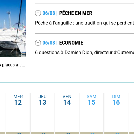
06/08 |
PÊCHE EN MER
06/08 |
ECONOMIE
aiment commencé ?
MER
JEU
VEN
SAM
DIM
12
13
14
15
16
-
-
-
-
-
-
-
-
-
-