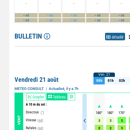
-
-
-
-
-
-
-
-
-
-
nd
nd
nd
nd
nd
-
-
-
-
-
nd
nd
nd
nd
nd
BULLETIN
détaillé
Ven. 21
Ven. 21
Vendredi 21 août
00h
01h
02h
00h
01h
02h
Actualisé, il y a 7h
METEO CONSULT
Graphe
Tableau
A 10 m du sol :
Direction
(°)
180
°
180
°
170
°
VENT
Vitesse
(nd)
3
3
5
Rafales
8
8
9
(nd)