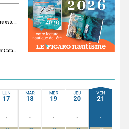
Pêche à l’anguille : une tradition qui se perd entre estuaires et nuit tombée
6 questions à Damien Dion, directeur d’Outremer Catamarans
LUN
MAR
MER
JEU
VEN
17
18
19
20
21
-
-
-
-
-
-
-
-
-
-