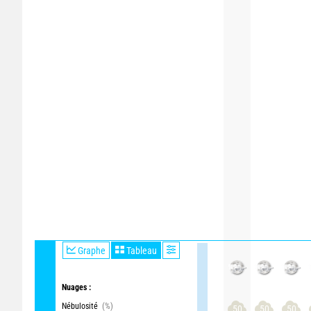
Graphe
Tableau
Nuages :
Nébulosité
(%)
50
50
50