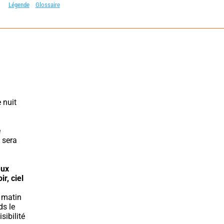
Légende
Glossaire
nuit 
 
sera 
ux 
ir, ciel 
s le 
ibilité 