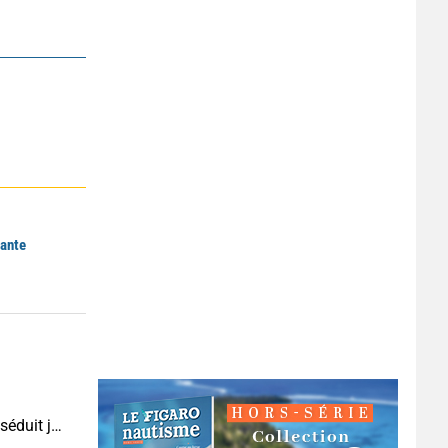
sante
Çeşme en août : la station balnéaire turque qui séduit jusque de l’autre côté de la mer Égée