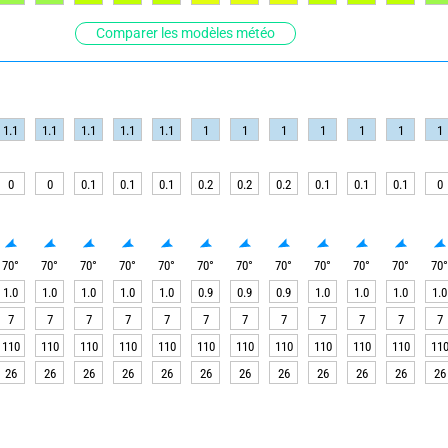
Comparer les modèles météo
1.1
1.1
1.1
1.1
1.1
1
1
1
1
1
1
1
0
0
0.1
0.1
0.1
0.2
0.2
0.2
0.1
0.1
0.1
0
70
°
70
°
70
°
70
°
70
°
70
°
70
°
70
°
70
°
70
°
70
°
70
1.0
1.0
1.0
1.0
1.0
0.9
0.9
0.9
1.0
1.0
1.0
1.0
7
7
7
7
7
7
7
7
7
7
7
7
110
110
110
110
110
110
110
110
110
110
110
11
26
26
26
26
26
26
26
26
26
26
26
26