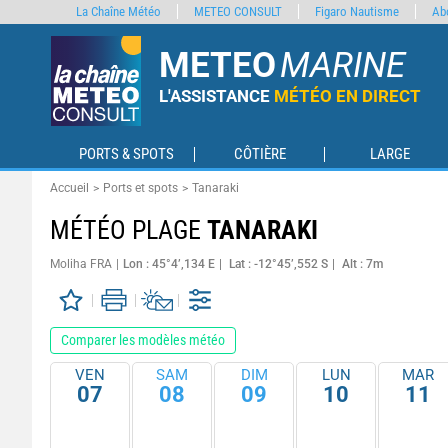
La Chaîne Météo
METEO CONSULT
Figaro Nautisme
Ab
METEO
MARINE
L'ASSISTANCE
MÉTÉO EN DIRECT
PORTS & SPOTS
CÔTIÈRE
LARGE
Accueil
Ports et spots
Tanaraki
MÉTÉO PLAGE
TANARAKI
Moliha FRA
Lon : 45°4’,134 E
Lat : -12°45’,552 S
Alt : 7m
Comparer les modèles météo
VEN
SAM
DIM
LUN
MAR
07
08
09
10
11