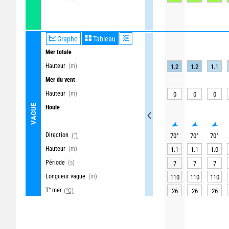
Graphe
Tableau
Mer totale
Hauteur
(m)
1.2
1.2
1.1
Mer du vent
Hauteur
(m)
0
0
0
VAGUE
Houle
Direction
(°)
70
°
70
°
70
°
Hauteur
(m)
1.1
1.1
1.0
Période
(s)
7
7
7
Longueur vague
(m)
110
110
110
T° mer
(°C)
26
26
26