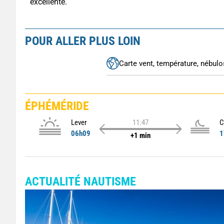
excellente.
POUR ALLER PLUS LOIN
Carte vent, température, nébulos
ÉPHÉMÉRIDE
Lever
11:47
C
06h09
1
+1 min
ACTUALITÉ NAUTISME