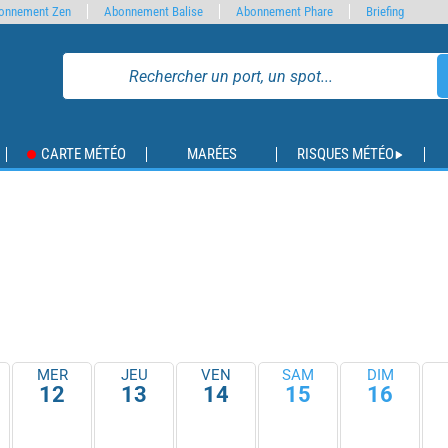
onnement Zen
Abonnement Balise
Abonnement Phare
Briefing
CARTE MÉTÉO
MARÉES
RISQUES MÉTÉO
MER
JEU
VEN
SAM
DIM
12
13
14
15
16