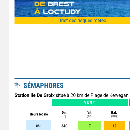
Brief des risques météo
SÉMAPHORES
Station Ile De Groix
situé à 20 km de Plage de Kervegan
VENT
Dir.
Vit.
Raf.
Heure locale
(°)
(nd)
(nd)
06h
340
7
12