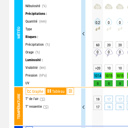
Nébulosité
(%)
50
50
50
Précipitations :
Quantité
(mm)
0.2
0
0
MÉTÉO
Type
Risques :
Précipitation
(%)
60
20
20
0
0
0
Orage
(%)
Luminosité :
Visibilité
(km)
>20
10
10
Pression
(hPa)
1014
1015
1015
UV
0
0
0
Graphe
Tableau
TEMPÉRATURE
T° de l'air
(°C)
19
17
17
T° ressentie
(°C)
17
16
16