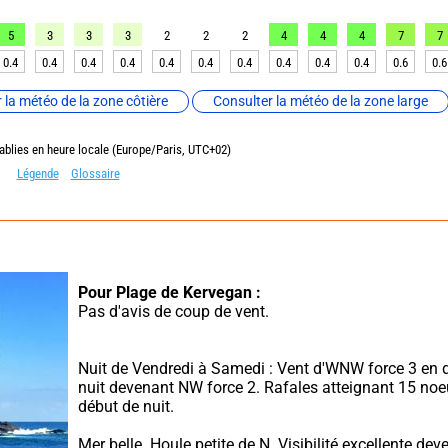
5
3
3
3
2
2
2
4
4
4
7
7
0.4
0.4
0.4
0.4
0.4
0.4
0.4
0.4
0.4
0.4
0.6
0.6
 la météo de la zone côtière
Consulter la météo de la zone large
ablies en heure locale (Europe/Paris, UTC+02)
Légende
Glossaire
Pour Plage de Kervegan :
Pas d'avis de coup de vent.
Nuit de Vendredi à Samedi : Vent d'WNW force 3 en d
nuit devenant NW force 2. Rafales atteignant 15 noe
début de nuit.
Mer belle. Houle petite de N. Visibilité excellente deve