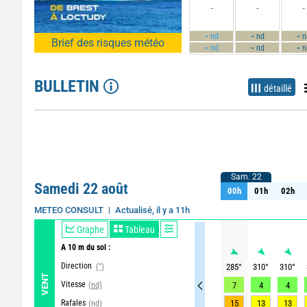
-
-
-
-
-
-
nd
nd
n
Brief des risques météo
-
-
-
nd
nd
n
BULLETIN
détaillé
Sam. 22
Sam. 22
Samedi 22 août
00h
01h
02h
00h
01h
02h
Actualisé, il y a 11h
METEO CONSULT
Graphe
Tableau
A 10 m du sol :
Direction
(°)
285
°
310
°
310
°
VENT
Vitesse
(nd)
7
4
4
Rafales
15
13
13
(nd)