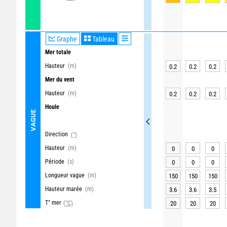
Graphe
Tableau
Mer totale
Hauteur
(m)
0.2
0.2
0.2
Mer du vent
Hauteur
(m)
0.2
0.2
0.2
Houle
VAGUE
Direction
(°)
Hauteur
(m)
0
0
0
Période
(s)
0
0
0
Longueur vague
(m)
150
150
150
Hauteur marée
(m)
3.6
3.6
3.5
T° mer
(°C)
20
20
20