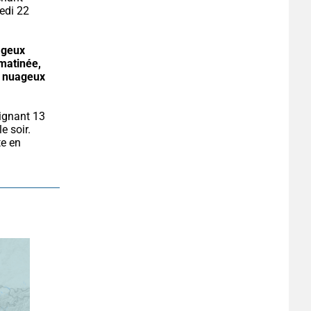
di 22 
geux 
matinée, 
 nuageux 
ignant 13 
 soir. 
e en 