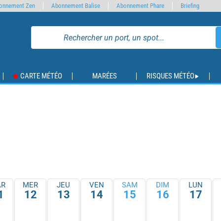
onnement Zen
Abonnement Balise
Abonnement Phare
Briefing
CARTE MÉTÉO
MARÉES
RISQUES MÉTÉO
R
MER
JEU
VEN
SAM
DIM
LUN
1
12
13
14
15
16
17