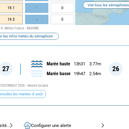
Voir tous les sémaphores
19.1
-
0
19.3
-
0
Météo France - RADOME
er les infos météo du sémaphore
Marée haute
13h31
3.77m
27
26
Marée basse
19h47
2.54m
EOCONSULT 2026 - Heures locales
nsulter les marées d' août
ité...
Configurer une alerte