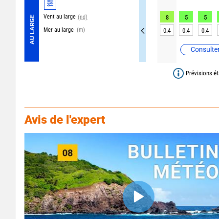
Vent au large
(nd)
8
5
5
AU LARGE
Mer au large
(m)
0.4
0.4
0.4
Consulter
Prévisions ét
Avis de l'expert