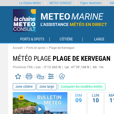
La Chaîne Météo
METEO CONSULT
Figaro Nautisme
Ab
METEO
MARINE
L'ASSISTANCE
MÉTÉO EN DIRECT
PORTS & SPOTS
CÔTIÈRE
LARGE
Accueil
Ports et spots
Plage de Kervegan
MÉTÉO PLAGE
PLAGE DE KERVEGAN
Plouhinec FRA
Lon : -3°13’,662 W
Lat : 47°39’,168 N
Alt : 1m
zone côtière
zone large
Comparer les modèles météo
DIM
LUN
MA
09
10
1