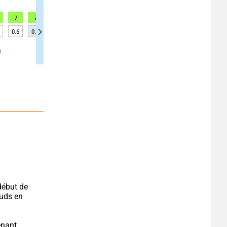
7
7
7
7
7
7
7
6
6
0.6
0.7
0.7
0.7
0.9
0.9
0.9
0.8
0.8
ébut de 
uds en 
nant 