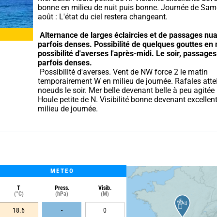
bonne en milieu de nuit puis bonne. Journée de Same
août : L'état du ciel restera changeant.
Alternance de larges éclaircies et de passages nua
parfois denses.
Possibilité de quelques gouttes en 
possibilité d'averses l'après-midi.
Le soir, passages
parfois denses.
 Possibilité d'averses. Vent de NW force 2 le matin 
temporairement W en milieu de journée. Rafales atte
noeuds le soir. Mer belle devenant belle à peu agitée le
Houle petite de N. Visibilité bonne devenant excellent
milieu de journée.
METEO
T
Press.
Visib.
(°C)
(hPa)
(M)
18.6
-
0