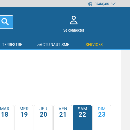
FRANÇAIS
Se connecter
TERRESTRE
ACTU NAUTISME
SERVICES
MAR
MER
JEU
VEN
SAM
DIM
18
19
20
21
22
23