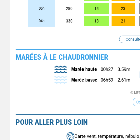
05h
280
14
23
04h
330
13
21
Consult
MARÉES À LE CHAUDRONNIER
Marée haute
00h27
3.59m
Marée basse
06h59
2.61m
© MET
Co
POUR ALLER PLUS LOIN
Carte vent, température, nébulos