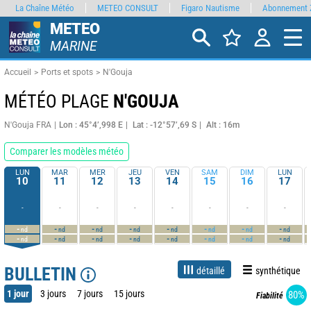
La Chaîne Météo
METEO CONSULT
Figaro Nautisme
Abonnement 
METEO
MARINE
Accueil
Ports et spots
N'Gouja
MÉTÉO PLAGE
N'GOUJA
N'Gouja FRA
Lon : 45°4’,998 E
Lat : -12°57’,69 S
Alt : 16m
Comparer les modèles météo
LUN
MAR
MER
JEU
VEN
SAM
DIM
LUN
10
11
12
13
14
15
16
17
-
-
-
-
-
-
-
-
-
-
-
-
-
-
-
-
nd
nd
nd
nd
nd
nd
nd
nd
-
-
-
-
-
-
-
-
nd
nd
nd
nd
nd
nd
nd
nd
BULLETIN
détaillé
synthétique
1 jour
3 jours
7 jours
15 jours
80%
Fiabilité