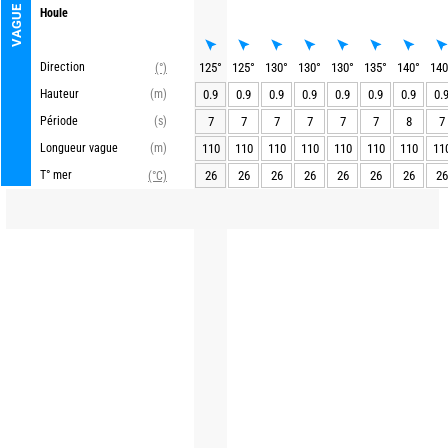
VAGUE
Houle
Direction
125
°
125
°
130
°
130
°
130
°
135
°
140
°
140
(°)
Hauteur
(m)
0.9
0.9
0.9
0.9
0.9
0.9
0.9
0.
Période
(s)
7
7
7
7
7
7
8
7
Longueur vague
(m)
110
110
110
110
110
110
110
11
T° mer
26
26
26
26
26
26
26
26
(°C)