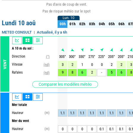
Pas d'avis de coup de vent.
Pas de risque météo sur le spot
Lun. 10
Lun. 10
Lundi 10 aoû
00h
01h
02h
03h
04h
05h
06h
07
00h
01h
02h
03h
04h
05h
06h
07
Actualisé, il y a 6h
METEO CONSULT
A 10 m du sol :
Direction
305
°
300
°
330
°
275
°
225
°
205
°
205
°
210
(°)
VENT
Vitesse
3
2
1
0
0
2
2
3
(nd)
9
8
6
2
-
5
6
8
Rafales
(nd)
Comparer les modèles météo
Mer totale
Hauteur
(m)
1.1
1.1
1.1
1.1
1.1
1.1
1.1
1.
Mer du vent
Hauteur
(m)
0
0
0
0
0.1
0.1
0.1
0.