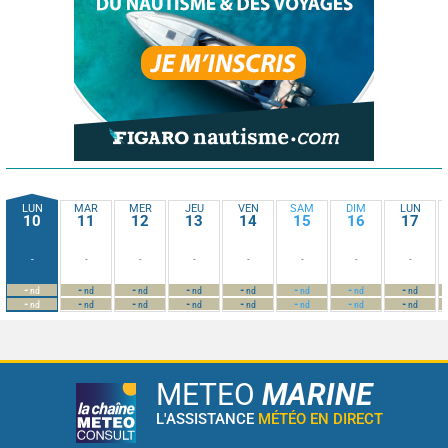
LUN
MAR
MER
JEU
VEN
SAM
DIM
LUN
10
11
12
13
14
15
16
17
-
-
-
-
-
-
-
-
-
-
-
-
-
-
-
-
nd
nd
nd
nd
nd
nd
nd
nd
-
-
-
-
-
-
-
-
nd
nd
nd
nd
nd
nd
nd
nd
METEO
MARINE
L'ASSISTANCE
MÉTÉO EN DIRECT