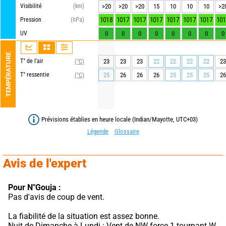
Visibilité
(km)
>20
>20
>20
15
10
10
10
>2
1018
1017
1017
1017
1017
1017
1017
101
Pression
(hPa)
UV
0
0
0
0
0
0
0
0
TEMPÉRATURE
T° de l'air
23
23
23
22
22
22
22
23
(°C)
T° ressentie
25
26
26
26
25
25
25
26
(°C)
Prévisions établies en heure locale (Indian/Mayotte, UTC+03)
Légende
Glossaire
Avis de l'expert
Pour N"Gouja :
Pas d'avis de coup de vent.
La fiabilité de la situation est assez bonne.
Nuit de Dimanche à Lundi : Vent de NW force 1 tournant W 