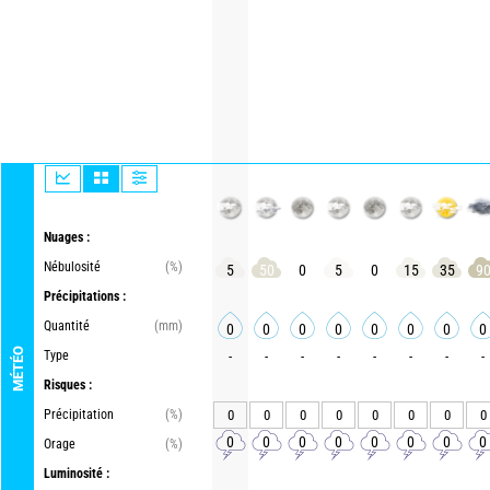
Nuages :
Nébulosité
(%)
5
50
0
5
0
15
35
9
Précipitations :
Quantité
(mm)
0
0
0
0
0
0
0
0
MÉTÉO
Type
-
-
-
-
-
-
-
-
Risques :
Précipitation
(%)
0
0
0
0
0
0
0
0
0
0
0
0
0
0
0
0
Orage
(%)
Luminosité :