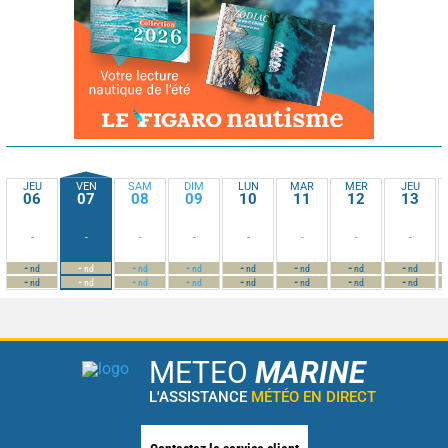
JEU
VEN
SAM
DIM
LUN
MAR
MER
JEU
06
07
08
09
10
11
12
13
-
-
-
-
-
-
-
-
-
-
-
-
-
-
-
-
nd
nd
nd
nd
nd
nd
nd
nd
-
-
-
-
-
-
-
-
nd
nd
nd
nd
nd
nd
nd
nd
METEO
MARINE
L'ASSISTANCE
MÉTÉO EN DIRECT