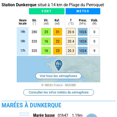
Station Dunkerque
situé à 14 km de Plage du Perroquet
VENT
METEO
Heure
Dir.
Vit.
Raf.
T
Press.
Visib.
locale
(°)
(nd)
(nd)
(°C)
(hPa)
(M)
19h
280
25
31
20.6
1024
0
18h
320
16
22
20.4
1024
0
17h
320
16
23
20.3
1024
9
Voir tous les sémaphores
Météo France - RADOME
Consulter les infos météo du sémaphore
MARÉES À DUNKERQUE
Marée basse
01h47
1.19m