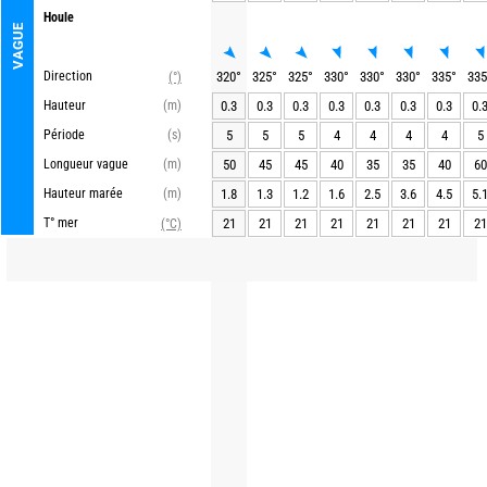
Houle
VAGUE
Direction
320
°
325
°
325
°
330
°
330
°
330
°
335
°
335
(°)
Hauteur
(m)
0.3
0.3
0.3
0.3
0.3
0.3
0.3
0.
Période
(s)
5
5
5
4
4
4
4
5
Longueur vague
(m)
50
45
45
40
35
35
40
60
Hauteur marée
(m)
1.8
1.3
1.2
1.6
2.5
3.6
4.5
5.
T° mer
21
21
21
21
21
21
21
21
(°C)