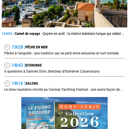
16H36 |
Carnet de voyage
- Çeşme en août : la station balnéaire turque qui séduit jusque de l’autre côté de la mer Égée
15h28 |
PÊCHE EN MER
Pêche à l’anguille : une tradition qui se perd entre estuaires et nuit tombée
14h43 |
ECONOMIE
6 questions à Damien Dion, directeur d’Outremer Catamarans
14h16 |
SALONS
Le slow nautisme s'invite au Cannes Yachting Festival : une autre façon de naviguer prend le large