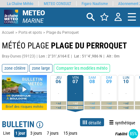
La Chaîne Météo
METEO CONSULT
Figaro Nautisme
Abonnement 
METEO
MARINE
Accueil
Ports et spots
Plage du Perroquet
MÉTÉO PLAGE
PLAGE DU PERROQUET
Bray-Dunes (59123)
Lon : 2°31’,6164 E
Lat : 51°4’,986 N
Alt : 0m
zone côtière
zone large
Comparer les modèles météo
JEU
VEN
SAM
DIM
LUN
06
07
08
09
10
-
-
-
-
-
-
-
-
-
-
nd
nd
nd
nd
nd
Brief des risques météo
-
-
-
-
-
nd
nd
nd
nd
nd
BULLETIN
détaillé
synthétique
Live
1 jour
3 jours
7 jours
15 jours
85%
Fiabilité