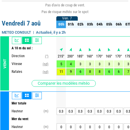
Pas d'avis de coup de vent.
Pas de risque météo sur le spot
Ven. 7
Ven. 7
Vendredi 7 aoû
00h
01h
02h
03h
04h
05h
06h
07
00h
01h
02h
03h
04h
05h
06h
07
Actualisé, il y a 2h
METEO CONSULT
A 10 m du sol :
Direction
215
°
200
°
185
°
160
°
170
°
165
°
170
°
175
(°)
VENT
Vitesse
5
4
3
3
3
3
3
3
(nd)
11
9
6
8
8
6
6
7
Rafales
(nd)
Comparer les modèles météo
Mer totale
Hauteur
(m)
0.3
0.3
0.3
0.3
0.3
0.3
0.3
0.
Mer du vent
Hauteur
(m)
0
0
0
0
0
0
0
0