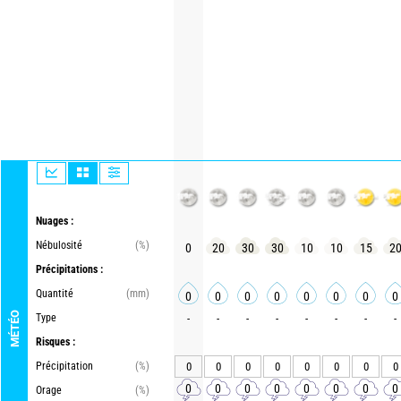
Nuages :
Nébulosité
(%)
0
20
30
30
10
10
15
2
Précipitations :
Quantité
(mm)
0
0
0
0
0
0
0
0
MÉTÉO
Type
-
-
-
-
-
-
-
-
Risques :
Précipitation
(%)
0
0
0
0
0
0
0
0
0
0
0
0
0
0
0
0
Orage
(%)