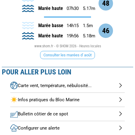
48
Marée haute
07h30
5.17m
Marée basse
14h15
1.5m
46
Marée haute
19h56
5.18m
www.shom.fr - © SHOM 2026 - Heures locales
Consulter les marées d' août
POUR ALLER PLUS LOIN
Carte vent, température, nébulosité...
Infos pratiques du Bloc Marine
Bulletin côtier de ce spot
Configurer une alerte