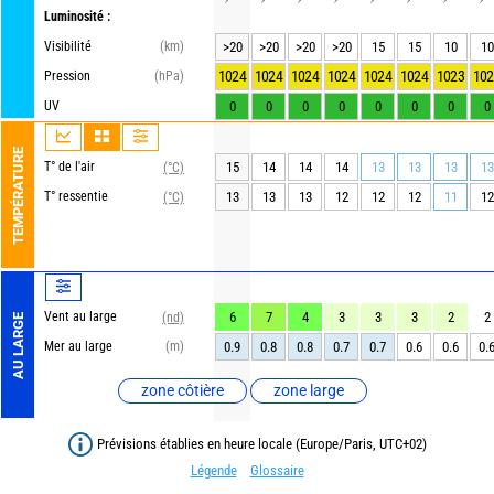
Luminosité :
Visibilité
(km)
>20
>20
>20
>20
15
15
10
10
1024
1024
1024
1024
1024
1024
1023
102
Pression
(hPa)
UV
0
0
0
0
0
0
0
0
TEMPÉRATURE
T° de l'air
15
14
14
14
13
13
13
13
(°C)
T° ressentie
13
13
13
12
12
12
11
12
(°C)
Vent au large
6
7
4
3
3
3
2
2
(nd)
AU LARGE
Mer au large
(m)
0.9
0.8
0.8
0.7
0.7
0.6
0.6
0.
zone côtière
zone large
Prévisions établies en heure locale (Europe/Paris, UTC+02)
Légende
Glossaire