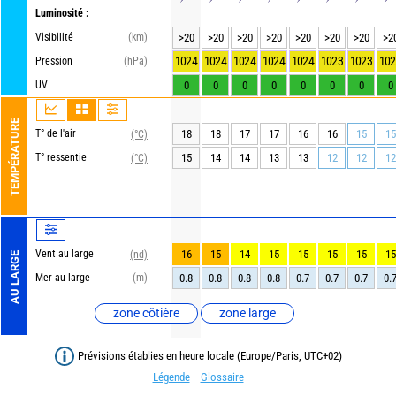
Luminosité :
Visibilité
(km)
>20
>20
>20
>20
>20
>20
>20
>2
1024
1024
1024
1024
1024
1023
1023
102
Pression
(hPa)
UV
0
0
0
0
0
0
0
0
TEMPÉRATURE
T° de l'air
18
18
17
17
16
16
15
15
(°C)
T° ressentie
15
14
14
13
13
12
12
12
(°C)
Vent au large
16
15
14
15
15
15
15
15
(nd)
AU LARGE
Mer au large
(m)
0.8
0.8
0.8
0.8
0.7
0.7
0.7
0.
zone côtière
zone large
Prévisions établies en heure locale (Europe/Paris, UTC+02)
Légende
Glossaire