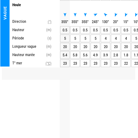
Houle
VAGUE
Direction
355
°
355
°
355
°
245
°
130
°
20
°
15
°
10
(°)
Hauteur
(m)
0.5
0.5
0.5
0.5
0.5
0.5
0.5
0.
Période
(s)
5
5
5
5
4
4
4
5
Longueur vague
(m)
20
20
20
20
20
20
20
20
Hauteur marée
(m)
5.4
5.8
5.6
4.9
3.9
2.8
1.8
1.
T° mer
23
23
23
23
23
23
22
22
(°C)