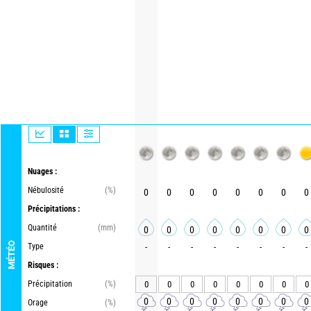
Nuages :
Nébulosité
(%)
0
0
0
0
0
0
0
0
Précipitations :
Quantité
(mm)
0
0
0
0
0
0
0
0
MÉTÉO
Type
-
-
-
-
-
-
-
-
Risques :
Précipitation
(%)
0
0
0
0
0
0
0
0
0
0
0
0
0
0
0
0
Orage
(%)