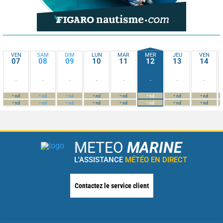
VEN
SAM
DIM
LUN
MAR
MER
JEU
VEN
07
08
09
10
11
12
13
14
-
-
-
-
-
-
-
-
-
-
-
-
-
-
-
-
nd
nd
nd
nd
nd
nd
nd
nd
-
-
-
-
-
-
-
-
nd
nd
nd
nd
nd
nd
nd
nd
METEO
MARINE
L'ASSISTANCE
MÉTÉO EN DIRECT
Contactez le service client