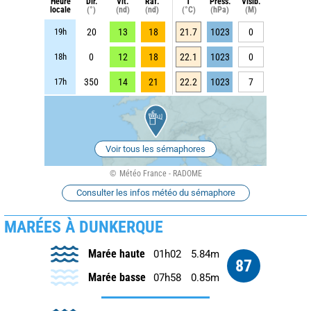
Heure
Dir.
Vit.
Raf.
T
Press.
Visib.
locale
(°)
(nd)
(nd)
(°C)
(hPa)
(M)
19h
20
13
18
21.7
1023
0
18h
0
12
18
22.1
1023
0
17h
350
14
21
22.2
1023
7
Voir tous les sémaphores
Météo France - RADOME
Consulter les infos météo du sémaphore
MARÉES À DUNKERQUE
Marée haute
01h02
5.84m
87
Marée basse
07h58
0.85m