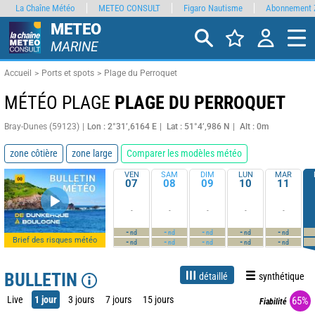
La Chaîne Météo
METEO CONSULT
Figaro Nautisme
Abonnement 
METEO
MARINE
Accueil
Ports et spots
Plage du Perroquet
MÉTÉO PLAGE
PLAGE DU PERROQUET
Bray-Dunes (59123)
Lon : 2°31’,6164 E
Lat : 51°4’,986 N
Alt : 0m
zone côtière
zone large
Comparer les modèles météo
VEN
SAM
DIM
LUN
MAR
07
08
09
10
11
-
-
-
-
-
-
-
-
-
-
nd
nd
nd
nd
nd
Brief des risques météo
-
-
-
-
-
nd
nd
nd
nd
nd
BULLETIN
détaillé
synthétique
Live
1 jour
3 jours
7 jours
15 jours
65%
Fiabilité