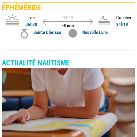
ÉPHÉMÉRIDE
Lever
14:49
Coucher
06h30
21h19
-3 min
Sainte Clarisse
Nouvelle Lune
ACTUALITÉ NAUTISME