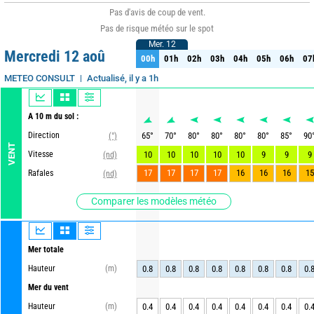
Pas d'avis de coup de vent.
Pas de risque météo sur le spot
Mer. 12
Mer. 12
Mercredi 12 aoû
00h
01h
02h
03h
04h
05h
06h
07
00h
01h
02h
03h
04h
05h
06h
07
Actualisé, il y a 1h
METEO CONSULT
A 10 m du sol :
Direction
65
°
70
°
80
°
80
°
80
°
80
°
85
°
90
(°)
VENT
Vitesse
10
10
10
10
10
9
9
9
(nd)
17
17
17
17
16
16
16
15
Rafales
(nd)
Comparer les modèles météo
Mer totale
Hauteur
(m)
0.8
0.8
0.8
0.8
0.8
0.8
0.8
0.
Mer du vent
Hauteur
(m)
0.4
0.4
0.4
0.4
0.4
0.4
0.4
0.