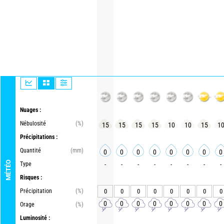
Nuages :
Nébulosité
(%)
15
15
15
15
10
10
15
1
Précipitations :
Quantité
(mm)
0
0
0
0
0
0
0
0
MÉTÉO
Type
-
-
-
-
-
-
-
-
Risques :
Précipitation
(%)
0
0
0
0
0
0
0
0
0
0
0
0
0
0
0
0
Orage
(%)
Luminosité :