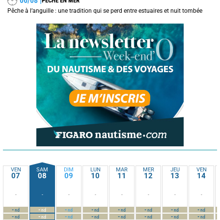
06/08 |
PÊCHE EN MER
Pêche à l’anguille : une tradition qui se perd entre estuaires et nuit tombée
VEN
SAM
DIM
LUN
MAR
MER
JEU
VEN
07
08
09
10
11
12
13
14
-
-
-
-
-
-
-
-
-
-
-
-
-
-
-
-
nd
nd
nd
nd
nd
nd
nd
nd
-
-
-
-
-
-
-
-
nd
nd
nd
nd
nd
nd
nd
nd