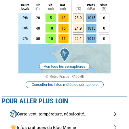
Heure
Dir.
Vit.
Raf.
T
Press.
Visib.
locale
(°)
(nd)
(nd)
(°C)
(hPa)
(M)
09h
20
5
13
28.9
1015
0
08h
40
10
15
24.9
1015
0
07h
50
10
16
22.1
1015
0
Voir tous les sémaphores
Météo France - RADOME
Consulter les infos météo du sémaphore
POUR ALLER PLUS LOIN
Carte vent, température, nébulosité...
Infos pratiques du Bloc Marine