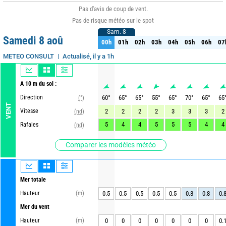
Pas d'avis de coup de vent.
Pas de risque météo sur le spot
Sam. 8
Sam. 8
Samedi 8 aoû
00h
01h
02h
03h
04h
05h
06h
07
00h
01h
02h
03h
04h
05h
06h
07
Actualisé, il y a 1h
METEO CONSULT
A 10 m du sol :
Direction
60
°
65
°
65
°
55
°
65
°
70
°
65
°
65
(°)
VENT
Vitesse
2
2
2
2
3
3
3
2
(nd)
5
4
4
5
5
5
4
4
Rafales
(nd)
Comparer les modèles météo
Mer totale
Hauteur
(m)
0.5
0.5
0.5
0.5
0.5
0.8
0.8
0.
Mer du vent
Hauteur
(m)
0
0
0
0
0
0
0
0.