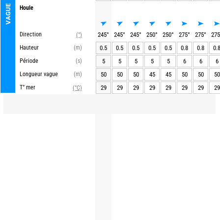
VAGUE
Houle
Direction
245
°
245
°
245
°
250
°
250
°
275
°
275
°
275
(°)
Hauteur
(m)
0.5
0.5
0.5
0.5
0.5
0.8
0.8
0.
Période
(s)
5
5
5
5
5
6
6
6
Longueur vague
(m)
50
50
50
45
45
50
50
50
T° mer
29
29
29
29
29
29
29
29
(°C)