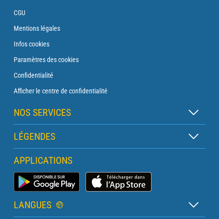
CGU
Mentions légales
Infos cookies
Paramètres des cookies
Confidentialité
Afficher le centre de confidentialité
NOS SERVICES
Abonnement Zen
LÉGENDES
Abonnement Balise
Légende des cartes
APPLICATIONS
Abonnement Traversée
Légende des pictogrammes
Abonnement Phare
Application Météo Marine
Glossaire
Briefing avec un prévisionniste
LANGUES
Bulletin Pro Marine