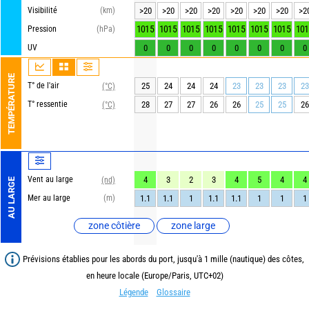
Visibilité
(km)
>20
>20
>20
>20
>20
>20
>20
>2
1015
1015
1015
1015
1015
1015
1015
101
Pression
(hPa)
UV
0
0
0
0
0
0
0
0
TEMPÉRATURE
T° de l'air
25
24
24
24
23
23
23
23
(°C)
T° ressentie
28
27
27
26
26
25
25
26
(°C)
Vent au large
4
3
2
3
4
5
4
4
(nd)
AU LARGE
Mer au large
(m)
1.1
1.1
1
1.1
1.1
1
1
1
zone côtière
zone large
Prévisions établies pour les abords du port, jusqu'à 1 mille (nautique) des côtes,
en heure locale (Europe/Paris, UTC+02)
Légende
Glossaire