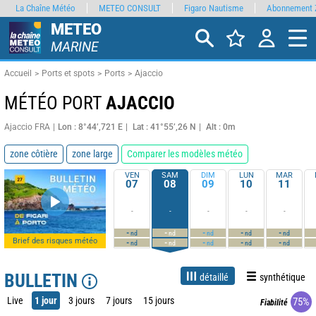
La Chaîne Météo
METEO CONSULT
Figaro Nautisme
Abonnement 
METEO
MARINE
Accueil
Ports et spots
Ports
Ajaccio
MÉTÉO PORT
AJACCIO
Ajaccio FRA
Lon : 8°44’,721 E
Lat : 41°55’,26 N
Alt : 0m
zone côtière
zone large
Comparer les modèles météo
VEN
SAM
DIM
LUN
MAR
07
08
09
10
11
-
-
-
-
-
-
-
-
-
-
nd
nd
nd
nd
nd
Brief des risques météo
-
-
-
-
-
nd
nd
nd
nd
nd
BULLETIN
détaillé
synthétique
Live
1 jour
3 jours
7 jours
15 jours
75%
Fiabilité