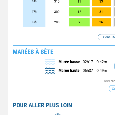
18h
310
11
33
17h
300
12
31
16h
280
9
26
Consult
MARÉES À SÈTE
Marée basse
02h17
0.42m
Marée haute
06h37
0.49m
www.shom
Co
POUR ALLER PLUS LOIN