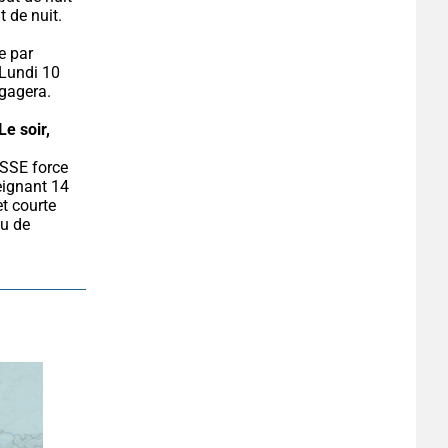
 de nuit.
e par 
Lundi 10 
égagera.
Le soir, 
ignant 14 
t courte 
u de 