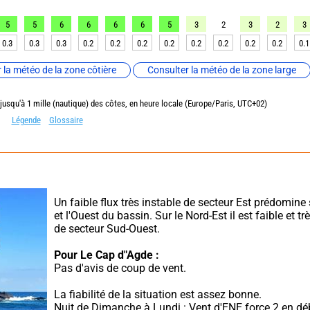
5
5
6
6
6
6
5
3
2
3
2
3
0.3
0.3
0.3
0.2
0.2
0.2
0.2
0.2
0.2
0.2
0.2
0.1
 la météo de la zone côtière
Consulter la météo de la zone large
 jusqu'à 1 mille (nautique) des côtes, en heure locale (Europe/Paris, UTC+02)
Légende
Glossaire
Un faible flux très instable de secteur Est prédomine 
et l'Ouest du bassin. Sur le Nord-Est il est faible et trè
de secteur Sud-Ouest.
Pour Le Cap d"Agde :
Pas d'avis de coup de vent.
La fiabilité de la situation est assez bonne.
Nuit de Dimanche à Lundi : Vent d'ENE force 2 en déb