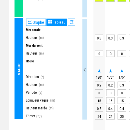
Graphe
Tableau
Mer totale
Hauteur
(m)
0.3
0.3
0.3
Mer du vent
Hauteur
(m)
0
0
0
Houle
VAGUE
Direction
(°)
180
°
175
°
175
°
Hauteur
(m)
0.2
0.2
0.3
Période
(s)
3
3
3
Longueur vague
(m)
15
15
15
Hauteur marée
(m)
0.5
0.4
0.4
T° mer
(°C)
24
24
25