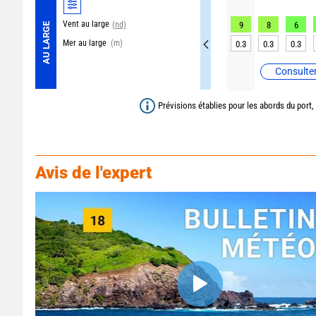
Vent au large
(nd)
9
8
6
AU LARGE
Mer au large
(m)
0.3
0.3
0.3
Consulter
Prévisions établies pour les abords du port,
Avis de l'expert