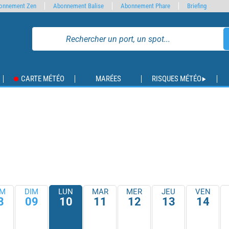
onnement Zen
Abonnement Balise
Abonnement Phare
Briefing
CARTE MÉTÉO
MARÉES
RISQUES MÉTÉO
M
DIM
LUN
MAR
MER
JEU
VEN
8
09
10
11
12
13
14