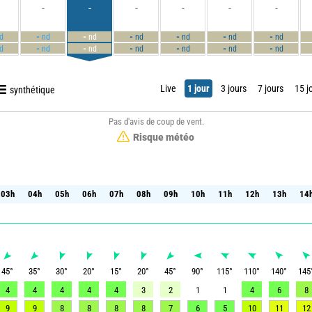
-
-
-
-
-
-
-
-
-
-
-
-
d
nd
nd
nd
nd
nd
nd
-
-
-
-
-
-
d
nd
nd
nd
nd
nd
nd
Live
1 jour
3 jours
7 jours
15 j
synthétique
Pas d'avis de coup de vent.
Risque météo
03h
04h
05h
06h
07h
08h
09h
10h
11h
12h
13h
14
03h
04h
05h
06h
07h
08h
09h
10h
11h
12h
13h
14
45
°
35
°
30
°
20
°
15
°
20
°
45
°
90
°
115
°
110
°
140
°
145
4
4
4
4
4
3
2
1
1
4
6
8
9
9
8
8
8
8
7
6
5
10
11
12