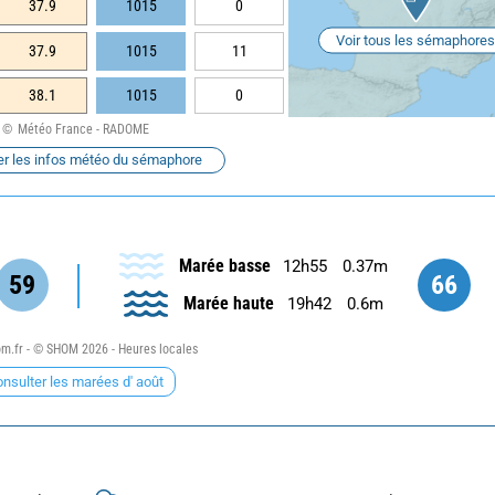
37.9
1015
0
Voir tous les sémaphores
37.9
1015
11
38.1
1015
0
Météo France - RADOME
er les infos météo du sémaphore
Marée basse
12h55
0.37m
59
66
Marée haute
19h42
0.6m
.fr - © SHOM 2026 - Heures locales
nsulter les marées d' août