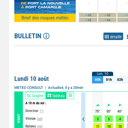
-
-
-
-
-
-
nd
nd
n
Brief des risques météo
-
-
-
nd
nd
n
BULLETIN
détaillé
Lun. 10
Lun. 10
Lundi 10 août
00h
01h
02h
00h
01h
02h
Actualisé, il y a 20min
METEO CONSULT
Graphe
Tableau
A 10 m du sol :
Direction
(°)
75
°
55
°
45
°
VENT
Vitesse
(nd)
5
5
4
Rafales
11
10
10
(nd)