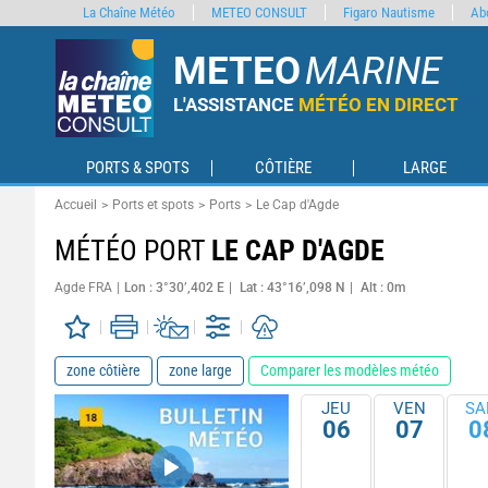
La Chaîne Météo
METEO CONSULT
Figaro Nautisme
Ab
METEO
MARINE
L'ASSISTANCE
MÉTÉO EN DIRECT
PORTS & SPOTS
CÔTIÈRE
LARGE
Accueil
Ports et spots
Ports
Le Cap d'Agde
MÉTÉO PORT
LE CAP D'AGDE
Agde FRA
Lon : 3°30’,402 E
Lat : 43°16’,098 N
Alt : 0m
zone côtière
zone large
Comparer les modèles météo
JEU
VEN
SA
06
07
0