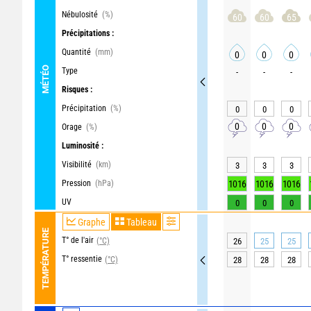
Nébulosité
(%)
60
60
65
Précipitations :
Quantité
(mm)
0
0
0
MÉTÉO
Type
-
-
-
Risques :
Précipitation
(%)
0
0
0
0
0
0
Orage
(%)
Luminosité :
Visibilité
(km)
3
3
3
Pression
(hPa)
1016
1016
1016
UV
0
0
0
Graphe
Tableau
TEMPÉRATURE
T° de l'air
(°C)
26
25
25
T° ressentie
(°C)
28
28
28