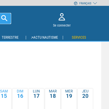
FRANÇAIS
Se connecter
TERRESTRE
ACTU NAUTISME
SERVICES
SAM
DIM
LUN
MAR
MER
JEU
15
16
17
18
19
20