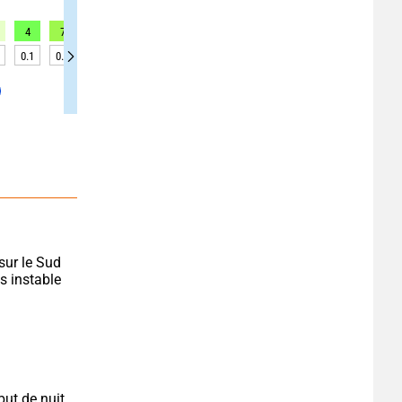
4
7
8
8
6
6
3
3
1
0.1
0.1
0.1
0.1
0.1
0.1
0.1
0.1
0.1
sur le Sud 
s instable 
ut de nuit 