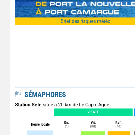
Brief des risques météo
SÉMAPHORES
Station Sete
situé à 20 km de Le Cap d'Agde
VENT
Dir.
Vit.
Raf.
Heure locale
(°)
(nd)
(nd)