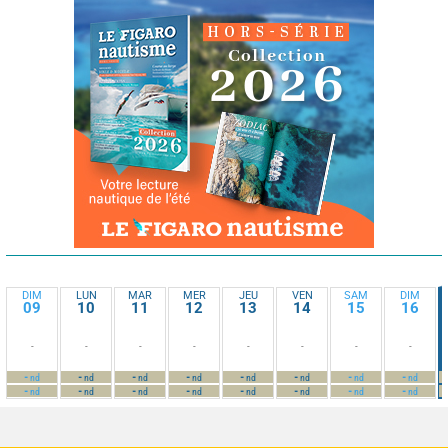
DIM
LUN
MAR
MER
JEU
VEN
SAM
DIM
09
10
11
12
13
14
15
16
-
-
-
-
-
-
-
-
-
-
-
-
-
-
-
-
nd
nd
nd
nd
nd
nd
nd
nd
-
-
-
-
-
-
-
-
nd
nd
nd
nd
nd
nd
nd
nd