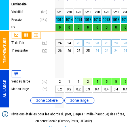
Luminosité :
Visibilité
(km)
>20
>20
>20
>20
>20
>20
>20
>2
1014
1014
1014
1013
1013
1013
1013
101
Pression
(hPa)
UV
0
0
0
0
0
0
0
0
TEMPÉRATURE
T° de l'air
24
24
23
23
23
23
23
23
(°C)
T° ressentie
26
26
25
25
24
24
24
24
(°C)
Vent au large
2
1
1
2
4
5
5
5
(nd)
AU LARGE
Mer au large
(m)
0.2
0.2
0.2
0.3
0.4
0.4
0.4
0.
zone côtière
zone large
Prévisions établies pour les abords du port, jusqu'à 1 mille (nautique) des côtes,
en heure locale (Europe/Paris, UTC+02)