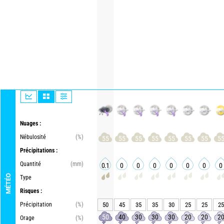
Nuages :
Nébulosité
(%)
55
55
55
55
55
55
55
5
Précipitations :
Quantité
(mm)
0.1
0
0
0
0
0
0
0
MÉTÉO
Type
Risques :
Précipitation
(%)
50
45
35
35
30
25
25
25
50
40
30
30
30
20
20
2
Orage
(%)