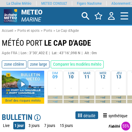
La Chaîne Météo
METEO CONSULT
Figaro Nautisme
Abonnement 
METEO
MARINE
Accueil
Ports et spots
Ports
Le Cap d'Agde
MÉTÉO PORT
LE CAP D'AGDE
Agde FRA
Lon : 3°30’,402 E
Lat : 43°16’,098 N
Alt : 0m
zone côtière
zone large
Comparer les modèles météo
DIM
LUN
MAR
MER
JEU
09
10
11
12
13
-
-
-
-
-
-
-
-
-
-
nd
nd
nd
nd
nd
Brief des risques météo
-
-
-
-
-
nd
nd
nd
nd
nd
BULLETIN
détaillé
synthétique
Live
1 jour
3 jours
7 jours
15 jours
55%
Fiabilité