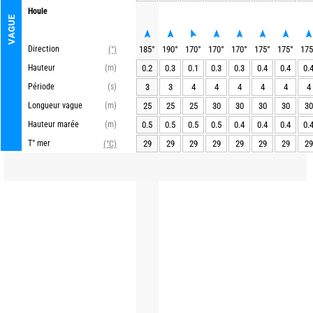
Houle
VAGUE
Direction
185
°
190
°
170
°
170
°
170
°
175
°
175
°
175
(°)
Hauteur
(m)
0.2
0.3
0.1
0.3
0.3
0.4
0.4
0.
Période
(s)
3
3
4
4
4
4
4
4
Longueur vague
(m)
25
25
25
30
30
30
30
30
Hauteur marée
(m)
0.5
0.5
0.5
0.5
0.4
0.4
0.4
0.
T° mer
29
29
29
29
29
29
29
29
(°C)