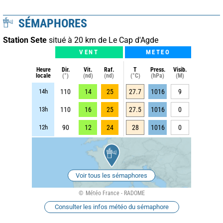
SÉMAPHORES
Station Sete
situé à 20 km de Le Cap d'Agde
VENT
METEO
Heure
Dir.
Vit.
Raf.
T
Press.
Visib.
locale
(°)
(nd)
(nd)
(°C)
(hPa)
(M)
14h
110
14
25
27.7
1016
9
13h
110
16
25
27.5
1016
0
12h
90
12
24
28
1016
0
Voir tous les sémaphores
Météo France - RADOME
Consulter les infos météo du sémaphore