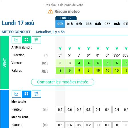
Pas d'avis de coup de vent.
Risque météo
Lun. 17
Lun. 17
Lundi 17 aoû
00h
01h
02h
03h
04h
05h
06h
07
00h
01h
02h
03h
04h
05h
06h
07
Actualisé, il y a 5h
METEO CONSULT
A 10 m du sol :
Direction
5
°
5
°
5
°
0
°
0
°
0
°
355
°
355
(°)
VENT
Vitesse
3
3
4
4
5
5
5
5
(nd)
8
9
9
9
10
10
10
9
Rafales
(nd)
Comparer les modèles météo
Mer totale
Hauteur
(m)
0.6
0.6
0.2
0.3
0.4
0.4
0.4
0.
Mer du vent
Hauteur
(m)
0.5
0.5
0.2
0.2
0.1
0.1
0
0