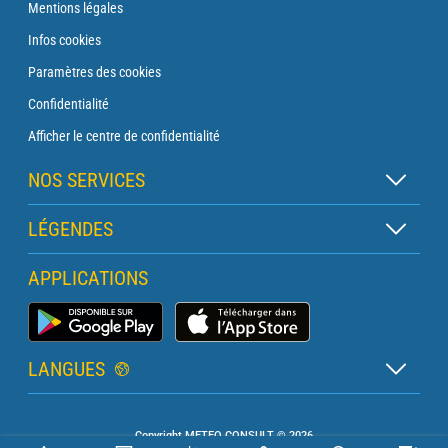
Mentions légales
Infos cookies
Paramètres des cookies
Confidentialité
Afficher le centre de confidentialité
NOS SERVICES
Abonnement Zen
LÉGENDES
Abonnement Balise
Légende des cartes
APPLICATIONS
Abonnement Traversée
Légende des pictogrammes
Abonnement Phare
Application Météo Marine
Glossaire
Briefing avec un prévisionniste
LANGUES
Bulletin Pro Marine
Français
Devis services PRO
Copyright METEO CONSULT © 2026
Anglais