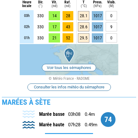
Heure
Dir.
Vit.
Raf.
T
Press.
Visib.
locale
(°)
(nd)
(nd)
(°C)
(hPa)
(M)
03h
330
14
28
28.1
1017
0
02h
330
17
43
28.6
1017
9
01h
330
21
52
29.5
1017
0
Voir tous les sémaphores
Météo France - RADOME
Consulter les infos météo du sémaphore
MARÉES À SÈTE
Marée basse
03h08
0.4m
74
Marée haute
07h28
0.49m