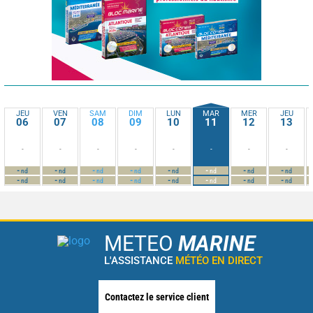
JEU
VEN
SAM
DIM
LUN
MAR
MER
JEU
06
07
08
09
10
11
12
13
-
-
-
-
-
-
-
-
-
-
-
-
-
-
-
-
nd
nd
nd
nd
nd
nd
nd
nd
-
-
-
-
-
-
-
-
nd
nd
nd
nd
nd
nd
nd
nd
METEO
MARINE
L'ASSISTANCE
MÉTÉO EN DIRECT
Contactez le service client