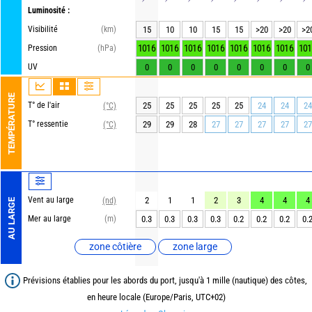
Luminosité :
Visibilité
(km)
15
10
10
15
15
>20
>20
>2
1016
1016
1016
1016
1016
1016
1016
101
Pression
(hPa)
UV
0
0
0
0
0
0
0
0
TEMPÉRATURE
T° de l'air
25
25
25
25
25
24
24
24
(°C)
T° ressentie
29
29
28
27
27
27
27
27
(°C)
Vent au large
2
1
1
2
3
4
4
4
(nd)
AU LARGE
Mer au large
(m)
0.3
0.3
0.3
0.3
0.2
0.2
0.2
0.
zone côtière
zone large
Prévisions établies pour les abords du port, jusqu'à 1 mille (nautique) des côtes,
en heure locale (Europe/Paris, UTC+02)