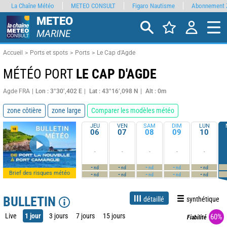
La Chaîne Météo
METEO CONSULT
Figaro Nautisme
Abonnement 
METEO
MARINE
Accueil
Ports et spots
Ports
Le Cap d'Agde
MÉTÉO PORT
LE CAP D'AGDE
Agde FRA
Lon : 3°30’,402 E
Lat : 43°16’,098 N
Alt : 0m
zone côtière
zone large
Comparer les modèles météo
JEU
VEN
SAM
DIM
LUN
06
07
08
09
10
-
-
-
-
-
-
-
-
-
-
nd
nd
nd
nd
nd
Brief des risques météo
-
-
-
-
-
nd
nd
nd
nd
nd
BULLETIN
détaillé
synthétique
Live
1 jour
3 jours
7 jours
15 jours
60%
Fiabilité