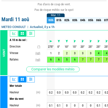
Pas d'avis de coup de vent.
Pas de risque météo sur le spot
Mar. 11
Mar. 11
Mardi 11 aoû
00h
01h
02h
03h
04h
05h
06h
07
00h
01h
02h
03h
04h
05h
06h
07
Actualisé, il y a 1h
METEO CONSULT
A 10 m du sol :
Direction
275
°
0
°
10
°
15
°
20
°
25
°
25
°
25
(°)
VENT
Vitesse
1
2
2
3
3
3
4
4
(nd)
6
6
5
6
7
7
7
7
Rafales
(nd)
Comparer les modèles météo
Mer totale
Hauteur
(m)
0.2
0.3
0.3
0.3
0.2
0.2
0.2
0.
Mer du vent
Hauteur
(m)
0.1
0.1
0
0
0
0
0.1
0.