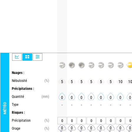
Nuages :
Nébulosité
(%)
5
5
5
5
5
5
10
1
Précipitations :
Quantité
(mm)
0
0
0
0
0
0
0
0
MÉTÉO
Type
-
-
-
-
-
-
-
-
Risques :
Précipitation
(%)
0
0
0
0
0
0
0
0
0
0
0
0
0
0
0
0
Orage
(%)