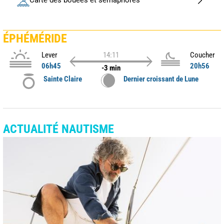
Carte des bouées et sémaphores
ÉPHÉMÉRIDE
Lever
14:11
Coucher
06h45
20h56
-3 min
Sainte Claire
Dernier croissant de Lune
ACTUALITÉ NAUTISME